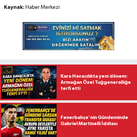
Kaynak:
Haber Merkezi
Kara Havacılıkta yeni dönem:
Armağan Özel Tuğgeneralliğe
terfi etti
Fenerbahçe'nin Gündeminde
Gabriel Martinelli İddiası