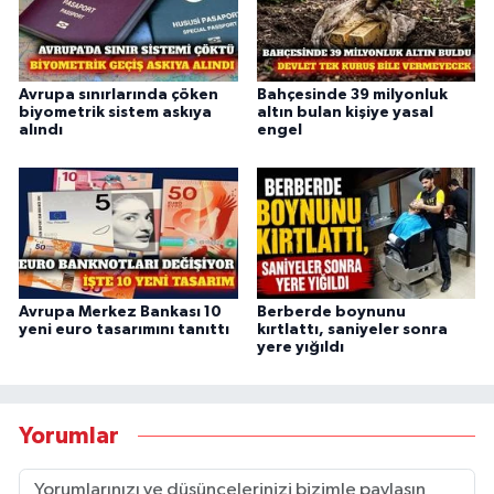
Avrupa sınırlarında çöken
Bahçesinde 39 milyonluk
biyometrik sistem askıya
altın bulan kişiye yasal
alındı
engel
Avrupa Merkez Bankası 10
Berberde boynunu
yeni euro tasarımını tanıttı
kırtlattı, saniyeler sonra
yere yığıldı
Yorumlar