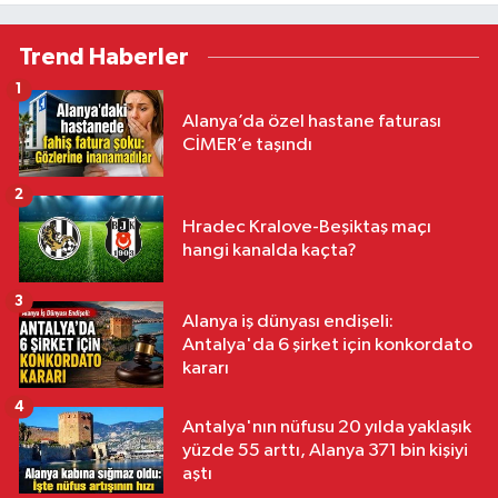
sahada
Trend Haberler
1
Alanya’da özel hastane faturası
CİMER’e taşındı
2
Hradec Kralove-Beşiktaş maçı
hangi kanalda kaçta?
3
Alanya iş dünyası endişeli:
Antalya'da 6 şirket için konkordato
kararı
4
Antalya'nın nüfusu 20 yılda yaklaşık
yüzde 55 arttı, Alanya 371 bin kişiyi
aştı