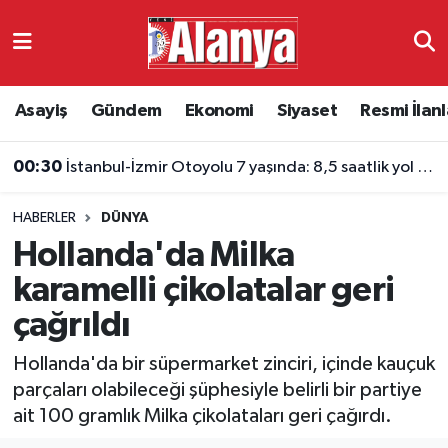
Asayiş
Antalya Nöbetçi Eczaneler
Asayiş
Gündem
Ekonomi
Siyaset
Resmi İlanl
Gündem
Antalya Hava Durumu
00:30
İstanbul-İzmir Otoyolu 7 yaşında: 8,5 saatlik yol 3,5 saate indi
Ekonomi
Antalya Namaz Vakitleri
HABERLER
DÜNYA
Siyaset
Antalya Trafik Yoğunluk Haritası
Hollanda'da Milka
Resmi İlanlar
Süper Lig Puan Durumu ve Fikstür
karamelli çikolatalar geri
çağrıldı
Alanyaspor
Tüm Manşetler
Hollanda'da bir süpermarket zinciri, içinde kauçuk
Turizm
Son Dakika Haberleri
parçaları olabileceği şüphesiyle belirli bir partiye
ait 100 gramlık Milka çikolataları geri çağırdı.
E-Gazete
Haber Arşivi