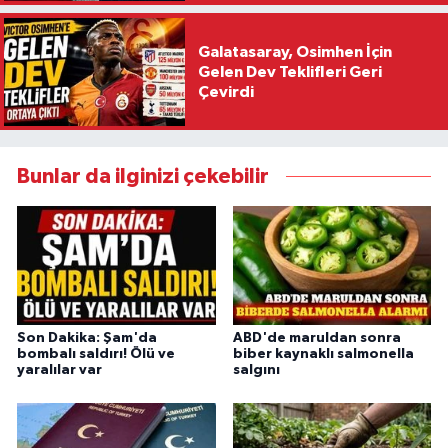
Galatasaray, Osimhen İçin
Gelen Dev Teklifleri Geri
Çevirdi
Bunlar da ilginizi çekebilir
Son Dakika: Şam'da
ABD'de maruldan sonra
bombalı saldırı! Ölü ve
biber kaynaklı salmonella
yaralılar var
salgını