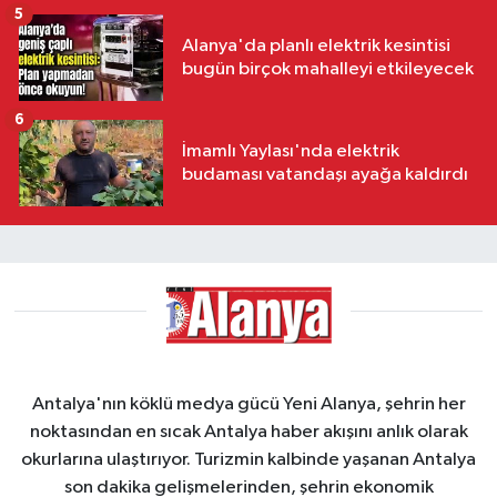
5
Alanya'da planlı elektrik kesintisi
bugün birçok mahalleyi etkileyecek
6
İmamlı Yaylası'nda elektrik
budaması vatandaşı ayağa kaldırdı
Antalya'nın köklü medya gücü Yeni Alanya, şehrin her
noktasından en sıcak Antalya haber akışını anlık olarak
okurlarına ulaştırıyor. Turizmin kalbinde yaşanan Antalya
son dakika gelişmelerinden, şehrin ekonomik