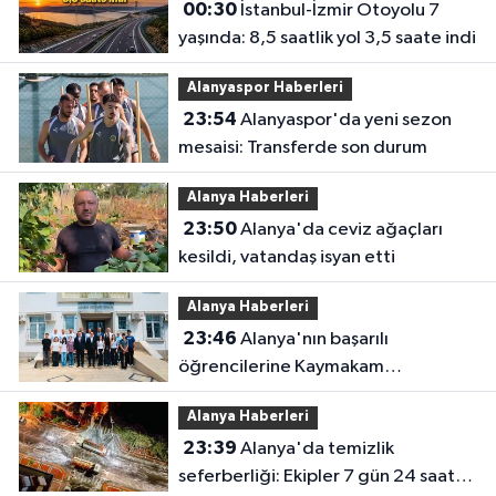
00:30
İstanbul-İzmir Otoyolu 7
yaşında: 8,5 saatlik yol 3,5 saate indi
Alanyaspor Haberleri
23:54
Alanyaspor'da yeni sezon
mesaisi: Transferde son durum
Alanya Haberleri
23:50
Alanya'da ceviz ağaçları
kesildi, vatandaş isyan etti
Alanya Haberleri
23:46
Alanya'nın başarılı
öğrencilerine Kaymakam
Öztürk'ten tebrik
Alanya Haberleri
23:39
Alanya'da temizlik
seferberliği: Ekipler 7 gün 24 saat