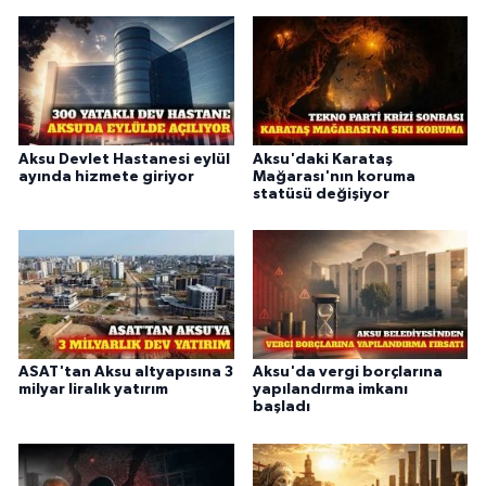
Aksu Devlet Hastanesi eylül
Aksu'daki Karataş
ayında hizmete giriyor
Mağarası'nın koruma
statüsü değişiyor
ASAT'tan Aksu altyapısına 3
Aksu'da vergi borçlarına
milyar liralık yatırım
yapılandırma imkanı
başladı