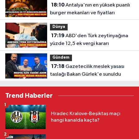
18:10
Antalya'nın en yüksek puanlı
burger mekanları ve fiyatları
Dünya
17:19
ABD'den Türk zeytinyağına
yüzde 12,5 ek vergi kararı
Gündem
17:18
Gazetecilik meslek yasası
taslağı Bakan Gürlek'e sunuldu
Trend Haberler
1
Hradec Kralove-Beşiktaş maçı
hangi kanalda kaçta?
2