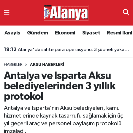
Asayiş
Antalya Nöbetçi Eczaneler
Asayiş
Gündem
Ekonomi
Siyaset
Resmi İlanl
Gündem
Antalya Hava Durumu
19:12
Alanya'da sahte para operasyonu: 3 şüpheli yakalandı
Ekonomi
Antalya Namaz Vakitleri
HABERLER
AKSU HABERLERI
Siyaset
Antalya Trafik Yoğunluk Haritası
Antalya ve Isparta Aksu
Resmi İlanlar
Süper Lig Puan Durumu ve Fikstür
belediyelerinden 3 yıllık
protokol
Alanyaspor
Tüm Manşetler
Antalya ve Isparta'nın Aksu belediyeleri, kamu
Turizm
Son Dakika Haberleri
hizmetlerinde kaynak tasarrufu sağlamak için üç
yıl geçerli araç ve personel paylaşım protokolü
E-Gazete
Haber Arşivi
imzaladı.