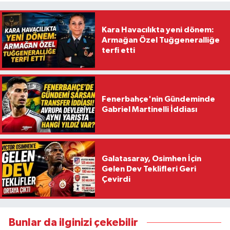
Kara Havacılıkta yeni dönem:
Armağan Özel Tuğgeneralliğe
terfi etti
Fenerbahçe'nin Gündeminde
Gabriel Martinelli İddiası
Galatasaray, Osimhen İçin
Gelen Dev Teklifleri Geri
Çevirdi
Bunlar da ilginizi çekebilir