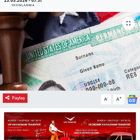
23.05.2026 - 07:31
YAYINLANMA
Paylaş
-
+
A
A