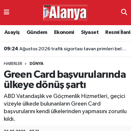
Asayiş
Antalya Nöbetçi Eczaneler
Asayiş
Gündem
Ekonomi
Siyaset
Resmi İlanl
Gündem
Antalya Hava Durumu
09:24
Ağustos 2026 trafik sigortası tavan primleri belli oldu
Ekonomi
Antalya Namaz Vakitleri
HABERLER
DÜNYA
Siyaset
Antalya Trafik Yoğunluk Haritası
Green Card başvurularında
Resmi İlanlar
Süper Lig Puan Durumu ve Fikstür
ülkeye dönüş şartı
ABD Vatandaşlık ve Göçmenlik Hizmetleri, geçici
Alanyaspor
Tüm Manşetler
vizeyle ülkede bulunanların Green Card
başvurularını kendi ülkelerinden yapmasını zorunlu
Turizm
Son Dakika Haberleri
kıldı.
E-Gazete
Haber Arşivi