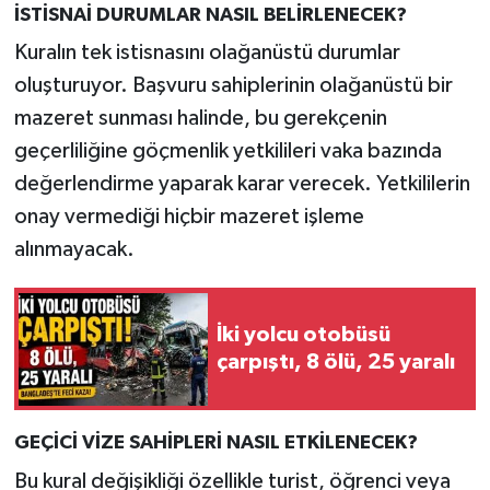
İSTİSNAİ DURUMLAR NASIL BELİRLENECEK?
Kuralın tek istisnasını olağanüstü durumlar
oluşturuyor. Başvuru sahiplerinin olağanüstü bir
mazeret sunması halinde, bu gerekçenin
geçerliliğine göçmenlik yetkilileri vaka bazında
değerlendirme yaparak karar verecek. Yetkililerin
onay vermediği hiçbir mazeret işleme
alınmayacak.
İki yolcu otobüsü
çarpıştı, 8 ölü, 25 yaralı
GEÇİCİ VİZE SAHİPLERİ NASIL ETKİLENECEK?
Bu kural değişikliği özellikle turist, öğrenci veya