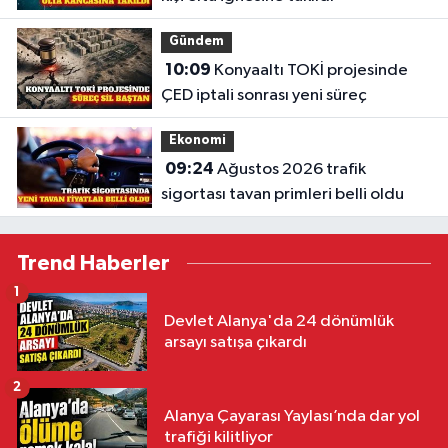
Gündem
10:09
Konyaaltı TOKİ projesinde
ÇED iptali sonrası yeni süreç
Ekonomi
09:24
Ağustos 2026 trafik
sigortası tavan primleri belli oldu
Trend Haberler
1
Devlet Alanya'da 24 dönümlük
arsayı satışa çıkardı
2
Alanya Çayarası Yaylası’nda dar yol
trafiği kilitliyor