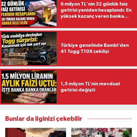
6 milyon TL'nin 32 günlük faiz
getirisi yeniden hesaplandı: En
yüksek kazanç veren banka
belli oldu
Türkiye genelinde Bambi’den
41 Togg T10X çekilişi
1,5 milyon TL’nin mevduat
getirisi değişti
Bunlar da ilginizi çekebilir