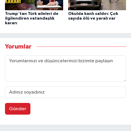
Trump'tan Türk aileleri de
Okulda kanlı saldırı: Çok
ilgilendiren vatandaşlık
sayıda ölü ve yaralı var
kararı
Yorumlar
Gönder