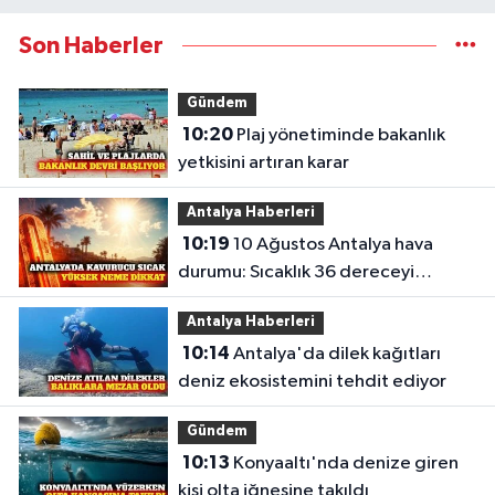
Son Haberler
Gündem
10:20
Plaj yönetiminde bakanlık
yetkisini artıran karar
Antalya Haberleri
10:19
10 Ağustos Antalya hava
durumu: Sıcaklık 36 dereceyi
bulacak
Antalya Haberleri
10:14
Antalya'da dilek kağıtları
deniz ekosistemini tehdit ediyor
Gündem
10:13
Konyaaltı'nda denize giren
kişi olta iğnesine takıldı