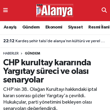
Asayiş
Antalya Nöbetçi Eczaneler
Asayiş
Gündem
Ekonomi
Siyaset
Resmi İlanl
Gündem
Antalya Hava Durumu
22:12
Kardeş şehir talsi’de alanya’nın kültürü ve yerel değerleri tanıtıldı
Ekonomi
Antalya Namaz Vakitleri
HABERLER
GÜNDEM
Siyaset
Antalya Trafik Yoğunluk Haritası
CHP kurultay kararında
Resmi İlanlar
Süper Lig Puan Durumu ve Fikstür
Yargıtay süreci ve olası
senaryolar
Alanyaspor
Tüm Manşetler
CHP'nin 38. Olağan Kurultayı hakkındaki iptal
Turizm
Son Dakika Haberleri
kararı sonrası gözler Yargıtay'a çevrildi.
Hukukçular, parti yönetimini bekleyen olası
E-Gazete
Haber Arşivi
senaryoları değerlendirdi.