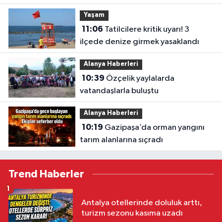
Yaşam
11:06
Tatilcilere kritik uyarı! 3
ilçede denize girmek yasaklandı
Alanya Haberleri
10:39
Özçelik yaylalarda
vatandaşlarla buluştu
Alanya Haberleri
10:19
Gazipaşa’da orman yangını
tarım alanlarına sıçradı
Trend Haberler
1
Antalya otellerinde doluluk arttı,
turizm sezonu kasıma uzadı