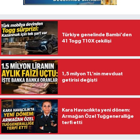
Türkiye genelinde Bambi’den
41 Togg T10X çekilişi
1,5 milyon TL’nin mevduat
getirisi değişti
Kara Havacılıkta yeni dönem:
Armağan Özel Tuğgeneralliğe
terfi etti