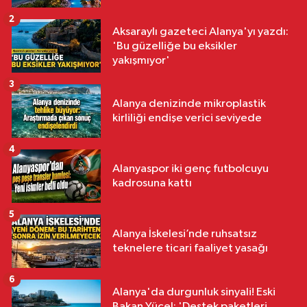
2
Aksaraylı gazeteci Alanya'yı yazdı:
'Bu güzelliğe bu eksikler
yakışmıyor'
3
Alanya denizinde mikroplastik
kirliliği endişe verici seviyede
4
Alanyaspor iki genç futbolcuyu
kadrosuna kattı
5
Alanya İskelesi’nde ruhsatsız
teknelere ticari faaliyet yasağı
6
Alanya'da durgunluk sinyali! Eski
Bakan Yücel: 'Destek paketleri