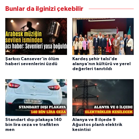
Bunlar da ilginizi çekebilir
Şarkıcı Cansever’in ölüm
Kardeş şehir talsi’de
haberi sevenlerini üzdü
alanya’nın kültürü ve yerel
değerleri tanıtıldı
Standart dışı plakaya 140
Alanya ve 8 ilçede 9
bin lira ceza ve trafikten
Ağustos planlı elektrik
men
kesintisi