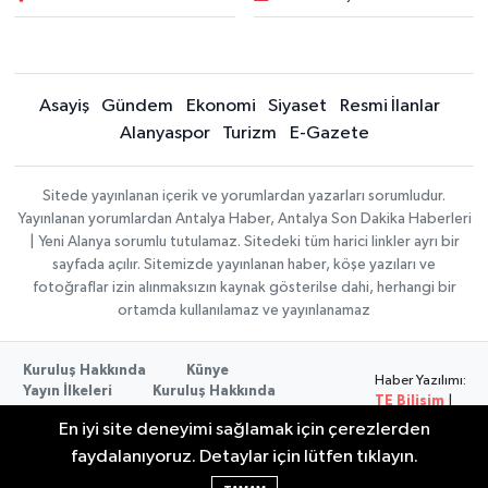
Asayiş
Gündem
Ekonomi
Siyaset
Resmi İlanlar
Alanyaspor
Turizm
E-Gazete
Sitede yayınlanan içerik ve yorumlardan yazarları sorumludur.
Yayınlanan yorumlardan Antalya Haber, Antalya Son Dakika Haberleri
| Yeni Alanya sorumlu tutulamaz. Sitedeki tüm harici linkler ayrı bir
sayfada açılır. Sitemizde yayınlanan haber, köşe yazıları ve
fotoğraflar izin alınmaksızın kaynak gösterilse dahi, herhangi bir
ortamda kullanılamaz ve yayınlanamaz
Kuruluş Hakkında
Künye
Haber Yazılımı:
Yayın İlkeleri
Kuruluş Hakkında
TE Bilişim
|
Düzeltme Politikası
Veri Politikası
Copyright ©
En iyi site deneyimi sağlamak için çerezlerden
Kullanım Şartları
2026
faydalanıyoruz. Detaylar için lütfen tıklayın.