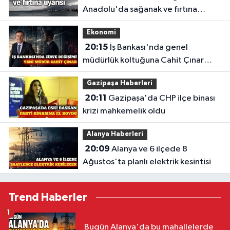
Anadolu'da sağanak ve fırtına
uyarısı
Ekonomi
20:15
İş Bankası'nda genel
müdürlük koltuğuna Cahit Çınar
geçiyor
Gazipaşa Haberleri
20:11
Gazipaşa'da CHP ilçe binası
krizi mahkemelik oldu
Alanya Haberleri
20:09
Alanya ve 6 ilçede 8
Ağustos'ta planlı elektrik kesintisi
Trend Haberler
1
Bugün Alanya'da bu mahallelerde