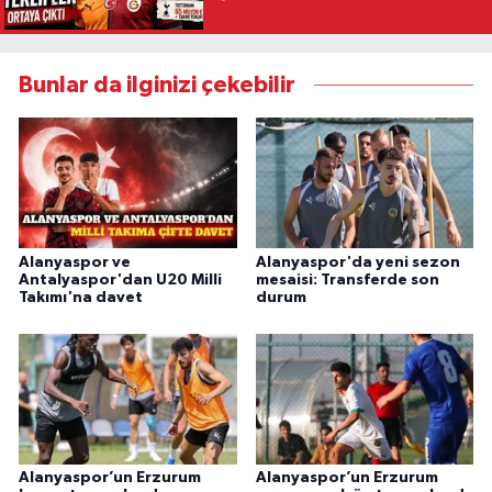
Bunlar da ilginizi çekebilir
Alanyaspor ve
Alanyaspor'da yeni sezon
Antalyaspor'dan U20 Milli
mesaisi: Transferde son
Takımı'na davet
durum
Alanyaspor’un Erzurum
Alanyaspor’un Erzurum