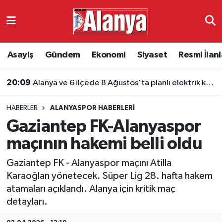
Asayiş
Antalya Nöbetçi Eczaneler
Asayiş
Gündem
Ekonomi
Siyaset
Resmi İlanl
Gündem
Antalya Hava Durumu
20:09
Alanya ve 6 ilçede 8 Ağustos'ta planlı elektrik kesintisi
Ekonomi
Antalya Namaz Vakitleri
HABERLER
ALANYASPOR HABERLERI
Siyaset
Antalya Trafik Yoğunluk Haritası
Gaziantep FK-Alanyaspor
Resmi İlanlar
Süper Lig Puan Durumu ve Fikstür
maçının hakemi belli oldu
Gaziantep FK - Alanyaspor maçını Atilla
Alanyaspor
Tüm Manşetler
Karaoğlan yönetecek. Süper Lig 28. hafta hakem
atamaları açıklandı. Alanya için kritik maç
Turizm
Son Dakika Haberleri
detayları.
E-Gazete
Haber Arşivi