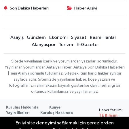
Son Dakika Haberleri
Haber Arşivi
Asayiş
Gündem
Ekonomi
Siyaset
Resmi İlanlar
Alanyaspor
Turizm
E-Gazete
Sitede yayınlanan içerik ve yorumlardan yazarları sorumludur.
Yayınlanan yorumlardan Antalya Haber, Antalya Son Dakika Haberleri
| Yeni Alanya sorumlu tutulamaz. Sitedeki tüm harici linkler ayrı bir
sayfada açılır. Sitemizde yayınlanan haber, köşe yazıları ve
fotoğraflar izin alınmaksızın kaynak gösterilse dahi, herhangi bir
ortamda kullanılamaz ve yayınlanamaz
Kuruluş Hakkında
Künye
Haber Yazılımı:
Yayın İlkeleri
Kuruluş Hakkında
TE Bilişim
|
Düzeltme Politikası
Veri Politikası
Copyright ©
En iyi site deneyimi sağlamak için çerezlerden
Kullanım Şartları
2026