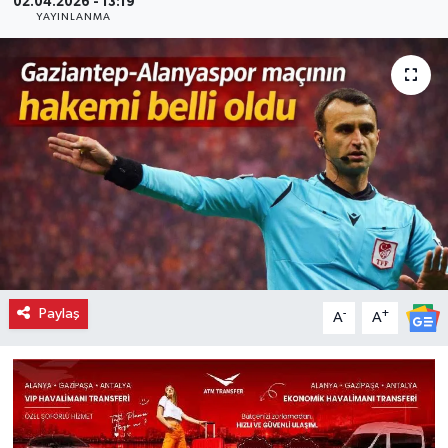
02.04.2026 - 13:19
YAYINLANMA
Paylaş
-
+
A
A