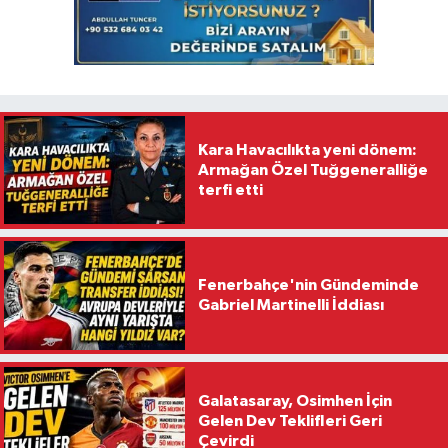
Kara Havacılıkta yeni dönem:
Armağan Özel Tuğgeneralliğe
terfi etti
Fenerbahçe'nin Gündeminde
Gabriel Martinelli İddiası
Galatasaray, Osimhen İçin
Gelen Dev Teklifleri Geri
Çevirdi