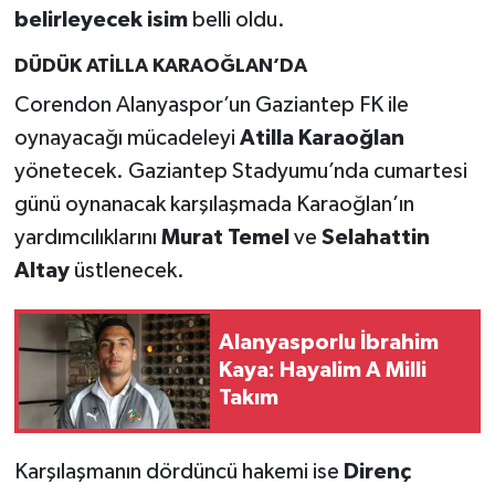
belirleyecek isim
belli oldu.
DÜDÜK ATİLLA KARAOĞLAN’DA
Corendon Alanyaspor’un Gaziantep FK ile
oynayacağı mücadeleyi
Atilla Karaoğlan
yönetecek. Gaziantep Stadyumu’nda cumartesi
günü oynanacak karşılaşmada Karaoğlan’ın
yardımcılıklarını
Murat Temel
ve
Selahattin
Altay
üstlenecek.
Alanyasporlu İbrahim
Kaya: Hayalim A Milli
Takım
Karşılaşmanın dördüncü hakemi ise
Direnç