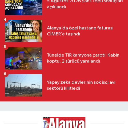
5 Ağustos 2026 Şans Topu sonuçları
açıklandı
4
Alanya’da özel hastane faturası
CİMER’e taşındı
5
Tünelde TIR kamyona çarptı: Kabin
koptu, 2 sürücü yaralandı
6
Yapay zeka devlerinin şok işçi avı
sektörü kilitledi