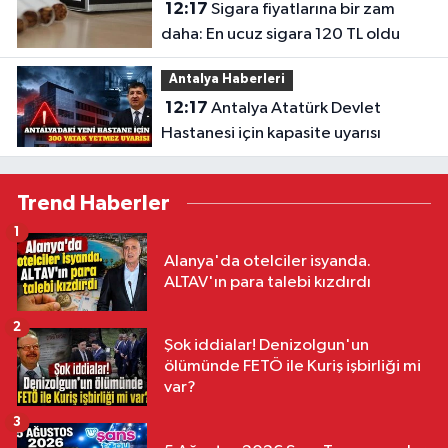
12:17
Sigara fiyatlarına bir zam
daha: En ucuz sigara 120 TL oldu
Antalya Haberleri
12:17
Antalya Atatürk Devlet
Hastanesi için kapasite uyarısı
Trend Haberler
1
Alanya'da otelciler isyanda.
ALTAV'ın para talebi kızdırdı
2
Şok iddialar! Denizolgun'un
ölümünde FETÖ ile Kuriş işbirliği mi
var?
3