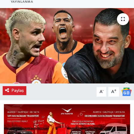
YAYINLANMA
Paylaş
-
+
A
A