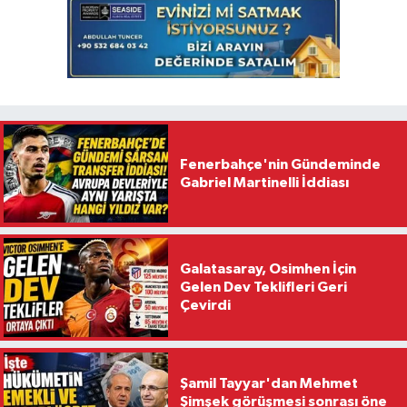
Fenerbahçe'nin Gündeminde
Gabriel Martinelli İddiası
Galatasaray, Osimhen İçin
Gelen Dev Teklifleri Geri
Çevirdi
Şamil Tayyar'dan Mehmet
Şimşek görüşmesi sonrası öne