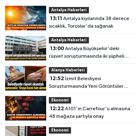
Antalya Haberleri
13:11
Antalya kıyılarında 38 derece
sıcaklık, Toroslar'da sağanak
Antalya Haberleri
13:00
Antalya Büyükşehir'deki
rüşvet soruşturmasında iki şüpheli
yeniden gözaltına alındı
Alanya Haberleri
12:52
İzmit Belediyesi
Soruşturmasında Yeni Görüntüler
Dosyaya Girdi
Ekonomi
12:22
A101'in Carrefour'u almasına
48 mağaza şartıyla onay
Ekonomi