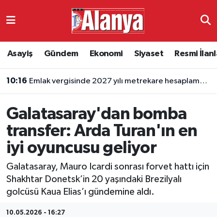
Asayiş
Antalya Nöbetçi Eczaneler
Asayiş
Gündem
Ekonomi
Siyaset
Resmi İlanl
Gündem
Antalya Hava Durumu
10:16
Emlak vergisinde 2027 yılı metrekare hesaplaması yenilendi
Ekonomi
Antalya Namaz Vakitleri
Galatasaray'dan bomba
Siyaset
Antalya Trafik Yoğunluk Haritası
transfer: Arda Turan'ın en
Resmi İlanlar
Süper Lig Puan Durumu ve Fikstür
iyi oyuncusu geliyor
Alanyaspor
Tüm Manşetler
Galatasaray, Mauro Icardi sonrası forvet hattı için
Shakhtar Donetsk’in 20 yaşındaki Brezilyalı
Turizm
Son Dakika Haberleri
golcüsü Kaua Elias’ı gündemine aldı.
E-Gazete
Haber Arşivi
10.05.2026 - 16:27