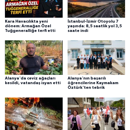
Kara Havacılıkta yeni
İstanbul-İzmir Otoyolu 7
dönem: Armağan Özel
yaşında: 8,5 saatlik yol 3,5
Tuğgeneralliğe terfi etti
saate indi
Alanya'da ceviz ağaçları
Alanya'nın başarılı
kesildi, vatandaş isyan etti
öğrencilerine Kaymakam
Öztürk'ten tebrik