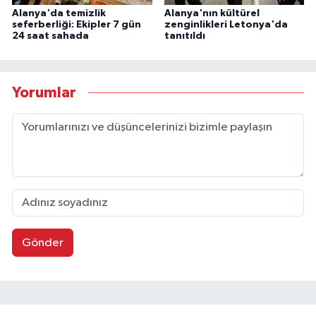
Alanya'da temizlik
Alanya'nın kültürel
seferberliği: Ekipler 7 gün
zenginlikleri Letonya'da
24 saat sahada
tanıtıldı
Yorumlar
Gönder