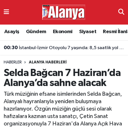
Asayiş
Antalya Nöbetçi Eczaneler
Asayiş
Gündem
Ekonomi
Siyaset
Resmi İlanl
Gündem
Antalya Hava Durumu
00:30
İstanbul-İzmir Otoyolu 7 yaşında: 8,5 saatlik yol 3,5 saate indi
Ekonomi
Antalya Namaz Vakitleri
HABERLER
ALANYA HABERLERI
Siyaset
Antalya Trafik Yoğunluk Haritası
Selda Bağcan 7 Haziran’da
Resmi İlanlar
Süper Lig Puan Durumu ve Fikstür
Alanya’da sahne alacak
Türk müziğinin efsane isimlerinden Selda Bağcan,
Alanyaspor
Tüm Manşetler
Alanyalı hayranlarıyla yeniden buluşmaya
hazırlanıyor. Özgün müziğin güçlü sesi olarak
Turizm
Son Dakika Haberleri
hafızalara kazınan usta sanatçı, Çetin Sanat
organizasyonuyla 7 Haziran'da Alanya Açık Hava
E-Gazete
Haber Arşivi