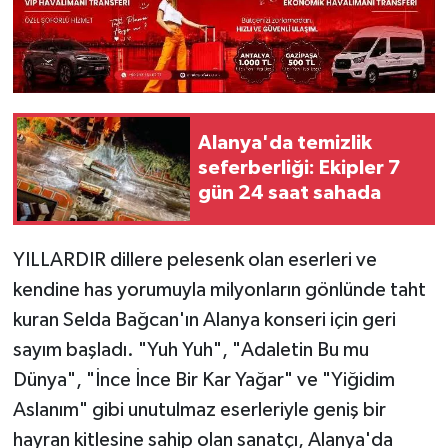
Alanya'da temizlik
seferberliği: Ekipler 7
gün 24 saat sahada
YILLARDIR dillere pelesenk olan eserleri ve
kendine has yorumuyla milyonların gönlünde taht
kuran Selda Bağcan'ın Alanya konseri için geri
sayım başladı. "Yuh Yuh", "Adaletin Bu mu
Dünya", "İnce İnce Bir Kar Yağar" ve "Yiğidim
Aslanım" gibi unutulmaz eserleriyle geniş bir
hayran kitlesine sahip olan sanatçı, Alanya'da