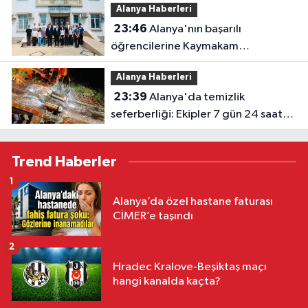
Alanya Haberleri
23:46
Alanya'nın başarılı
öğrencilerine Kaymakam
Öztürk'ten tebrik
Alanya Haberleri
23:39
Alanya'da temizlik
seferberliği: Ekipler 7 gün 24 saat
sahada
Trend Haberler
1
Alanya’da özel hastane faturası
CİMER’e taşındı
2
Hradec Kralove-Beşiktaş maçı
hangi kanalda kaçta?