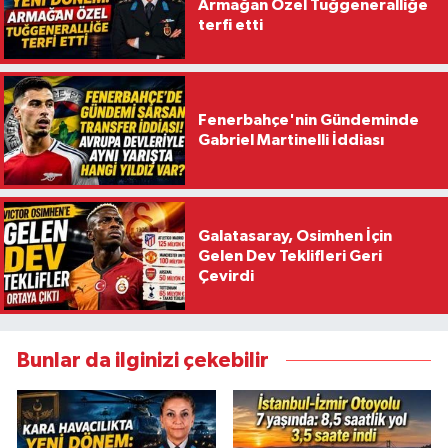
Armağan Özel Tuğgeneralliğe
terfi etti
Fenerbahçe'nin Gündeminde
Gabriel Martinelli İddiası
Galatasaray, Osimhen İçin
Gelen Dev Teklifleri Geri
Çevirdi
Bunlar da ilginizi çekebilir