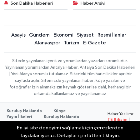
Son Dakika Haberleri
Haber Arşivi
Asayiş
Gündem
Ekonomi
Siyaset
Resmi İlanlar
Alanyaspor
Turizm
E-Gazete
Sitede yayınlanan içerik ve yorumlardan yazarları sorumludur.
Yayınlanan yorumlardan Antalya Haber, Antalya Son Dakika Haberleri
| Yeni Alanya sorumlu tutulamaz. Sitedeki tüm harici linkler ayrı bir
sayfada açılır. Sitemizde yayınlanan haber, köşe yazıları ve
fotoğraflar izin alınmaksızın kaynak gösterilse dahi, herhangi bir
ortamda kullanılamaz ve yayınlanamaz
Kuruluş Hakkında
Künye
Haber Yazılımı:
Yayın İlkeleri
Kuruluş Hakkında
TE Bilişim
|
Düzeltme Politikası
Veri Politikası
Copyright ©
En iyi site deneyimi sağlamak için çerezlerden
Kullanım Şartları
2026
faydalanıyoruz. Detaylar için lütfen tıklayın.