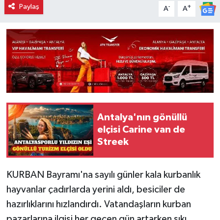
Paylaş
-
+
A
A
Antalya'nın gönüllü
elçisi Carine van de
Streek
KURBAN Bayramı'na sayılı günler kala kurbanlık
hayvanlar çadırlarda yerini aldı, besiciler de
hazırlıklarını hızlandırdı. Vatandaşların kurban
pazarlarına ilgisi her geçen gün artarken sıkı