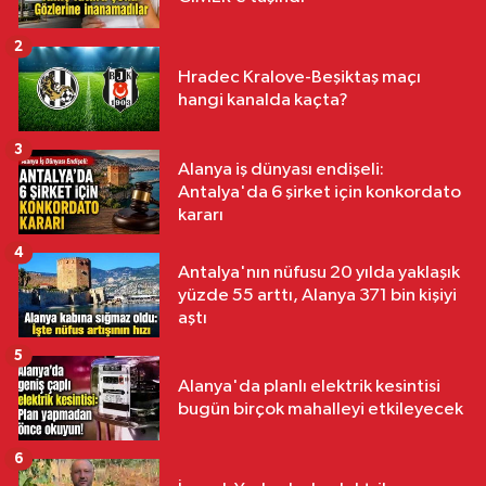
2
Hradec Kralove-Beşiktaş maçı
hangi kanalda kaçta?
3
Alanya iş dünyası endişeli:
Antalya'da 6 şirket için konkordato
kararı
4
Antalya'nın nüfusu 20 yılda yaklaşık
yüzde 55 arttı, Alanya 371 bin kişiyi
aştı
5
Alanya'da planlı elektrik kesintisi
bugün birçok mahalleyi etkileyecek
6