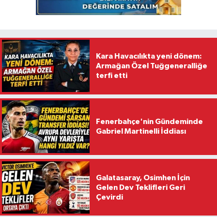
Kara Havacılıkta yeni dönem:
Armağan Özel Tuğgeneralliğe
terfi etti
Fenerbahçe'nin Gündeminde
Gabriel Martinelli İddiası
Galatasaray, Osimhen İçin
Gelen Dev Teklifleri Geri
Çevirdi