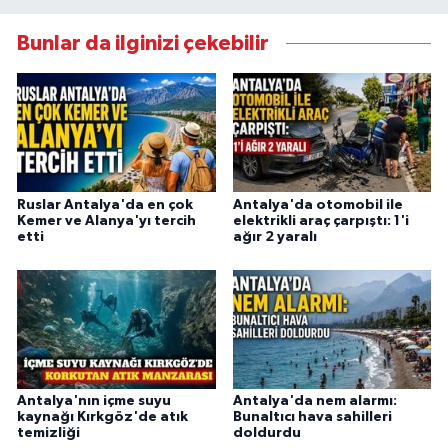
Bunlar da ilginizi çekebilir
Ruslar Antalya'da en çok
Antalya'da otomobil ile
Kemer ve Alanya'yı tercih
elektrikli araç çarpıştı: 1'i
etti
ağır 2 yaralı
Antalya'nın içme suyu
Antalya'da nem alarmı:
kaynağı Kırkgöz'de atık
Bunaltıcı hava sahilleri
temizliği
doldurdu