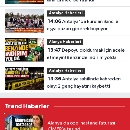
kirliliği meclise taşındı
Antalya Haberleri
14:06
Antalya'da kurulan ikinci el
eşya pazarı giderek büyüyor
Alanya Haberleri
13:47
Depoyu doldurmak için acele
etmeyin! Benzinde indirim yolda
Antalya Haberleri
13:36
Antalya sahilinde kahreden
olay: 2 genç hayatını kaybetti
Trend Haberler
1
Alanya’da özel hastane faturası
CİMER’e taşındı