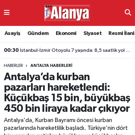
Asayiş
Antalya Nöbetçi Eczaneler
Asayiş
Gündem
Ekonomi
Siyaset
Resmi İlanl
Gündem
Antalya Hava Durumu
00:30
İstanbul-İzmir Otoyolu 7 yaşında: 8,5 saatlik yol 3,5 saate indi
Ekonomi
Antalya Namaz Vakitleri
HABERLER
ANTALYA HABERLERI
Siyaset
Antalya Trafik Yoğunluk Haritası
Antalya’da kurban
Resmi İlanlar
Süper Lig Puan Durumu ve Fikstür
pazarları hareketlendi:
Küçükbaş 15 bin, büyükbaş
Alanyaspor
Tüm Manşetler
450 bin liraya kadar çıkıyor
Turizm
Son Dakika Haberleri
Antalya'da, Kurban Bayramı öncesi kurban
pazarlarında hareketlilik başladı. Türkiye'nin dört
E-Gazete
Haber Arşivi