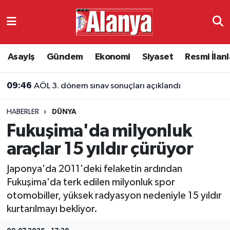
Asayiş
Antalya Nöbetçi Eczaneler
Asayiş
Gündem
Ekonomi
Siyaset
Resmi İlanl
Gündem
Antalya Hava Durumu
09:46
AÖL 3. dönem sınav sonuçları açıklandı
Ekonomi
Antalya Namaz Vakitleri
HABERLER
DÜNYA
Siyaset
Antalya Trafik Yoğunluk Haritası
Fukuşima'da milyonluk
Resmi İlanlar
Süper Lig Puan Durumu ve Fikstür
araçlar 15 yıldır çürüyor
Japonya'da 2011'deki felaketin ardından
Alanyaspor
Tüm Manşetler
Fukuşima'da terk edilen milyonluk spor
otomobiller, yüksek radyasyon nedeniyle 15 yıldır
Turizm
Son Dakika Haberleri
kurtarılmayı bekliyor.
E-Gazete
Haber Arşivi