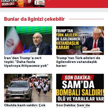
Bunlar da ilginizi çekebilir
İran'dan Trump'a sert
Trump'tan Türk aileleri de
tepki: "Daha fazla
ilgilendiren vatandaşlık
tiyatroya ihtiyacımız yok"
kararı
Okulda kanlı saldırı: Çok
Son Dakika: Şam'da