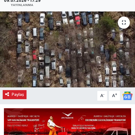
09.07.2026 - 17:29
YAYINLANMA
Paylaş
-
+
A
A