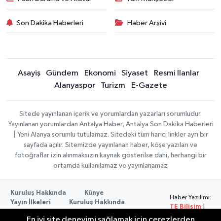
Son Dakika Haberleri
Haber Arşivi
Asayiş
Gündem
Ekonomi
Siyaset
Resmi İlanlar
Alanyaspor
Turizm
E-Gazete
Sitede yayınlanan içerik ve yorumlardan yazarları sorumludur.
Yayınlanan yorumlardan Antalya Haber, Antalya Son Dakika Haberleri
| Yeni Alanya sorumlu tutulamaz. Sitedeki tüm harici linkler ayrı bir
sayfada açılır. Sitemizde yayınlanan haber, köşe yazıları ve
fotoğraflar izin alınmaksızın kaynak gösterilse dahi, herhangi bir
ortamda kullanılamaz ve yayınlanamaz
Kuruluş Hakkında
Künye
Haber Yazılımı:
Yayın İlkeleri
Kuruluş Hakkında
TE Bilişim
|
Düzeltme Politikası
Veri Politikası
Copyright ©
En iyi site deneyimi sağlamak için çerezlerden