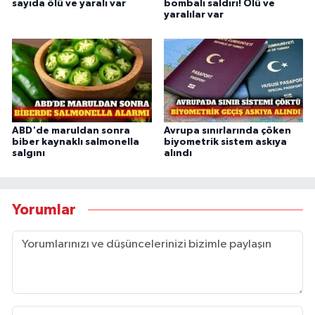
sayıda ölü ve yaralı var
bombalı saldırı! Ölü ve
yaralılar var
ABD'de maruldan sonra
Avrupa sınırlarında çöken
biber kaynaklı salmonella
biyometrik sistem askıya
salgını
alındı
Yorumlar