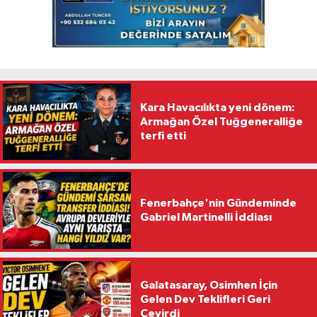
Kara Havacılıkta yeni dönem:
Armağan Özel Tuğgeneralliğe
terfi etti
Fenerbahçe'nin Gündeminde
Gabriel Martinelli İddiası
Galatasaray, Osimhen İçin
Gelen Dev Teklifleri Geri
Çevirdi