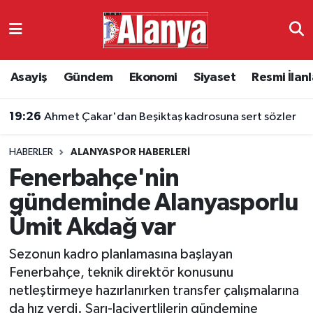
Asayiş
Antalya Nöbetçi Eczaneler
Asayiş
Gündem
Ekonomi
Siyaset
Resmi İlanl
Gündem
Antalya Hava Durumu
19:26
Ahmet Çakar'dan Beşiktaş kadrosuna sert sözler
Ekonomi
Antalya Namaz Vakitleri
HABERLER
ALANYASPOR HABERLERI
Siyaset
Antalya Trafik Yoğunluk Haritası
Fenerbahçe'nin
Resmi İlanlar
Süper Lig Puan Durumu ve Fikstür
gündeminde Alanyasporlu
Ümit Akdağ var
Alanyaspor
Tüm Manşetler
Sezonun kadro planlamasına başlayan
Turizm
Son Dakika Haberleri
Fenerbahçe, teknik direktör konusunu
netleştirmeye hazırlanırken transfer çalışmalarına
E-Gazete
Haber Arşivi
da hız verdi. Sarı-lacivertlilerin gündemine