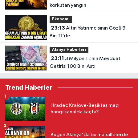
korkutan yangın
Ekonomi
23:13
Altın Yatırımcısının Gözü 9
Bin TL’de
Alanya Haberleri
23:11
3 Milyon TL’nin Mevduat
Getirisi 100 Bini Aştı
Trend Haberler
1
Hradec Kralove-Beşiktaş maçı
hangi kanalda kaçta?
2
Bugün Alanya'da bu mahallelerde