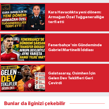
Kara Havacılıkta yeni dönem:
Armağan Özel Tuğgeneralliğe
terfi etti
Fenerbahçe'nin Gündeminde
Gabriel Martinelli İddiası
Galatasaray, Osimhen İçin
Gelen Dev Teklifleri Geri
Çevirdi
Bunlar da ilginizi çekebilir