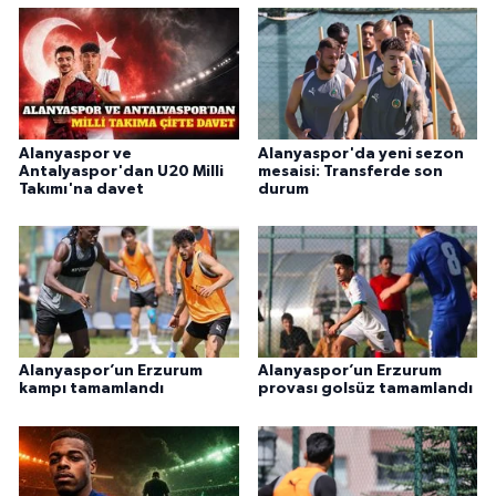
Alanyaspor ve
Alanyaspor'da yeni sezon
Antalyaspor'dan U20 Milli
mesaisi: Transferde son
Takımı'na davet
durum
Alanyaspor’un Erzurum
Alanyaspor’un Erzurum
kampı tamamlandı
provası golsüz tamamlandı