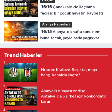
16:16
Çanakkale’de ilaçlama
faciası: Bir çocuk hayatını kaybetti
Alanya Haberleri
16:15
Alanya'da hafta sonu nem
bunaltacak, yaylalarda yağış var
Trend Haberler
1
Hradec Kralove-Beşiktaş maçı
hangi kanalda kaçta?
2
Alanya iş dünyası endişeli:
Antalya'da 6 şirket için konkordato
kararı
3