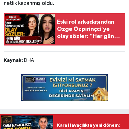
netlik kazanmış oldu.
Eski rol arkadaşından
Özge Özpirinçci'ye
olay sözler: "Her gün
öldürülmeyi bekledik"
Kaynak:
DHA
Kara Havacılıkta yeni dönem: