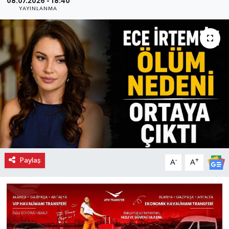
08.07.2026 - 18:40
YAYINLANMA
Paylaş
-
+
A
A