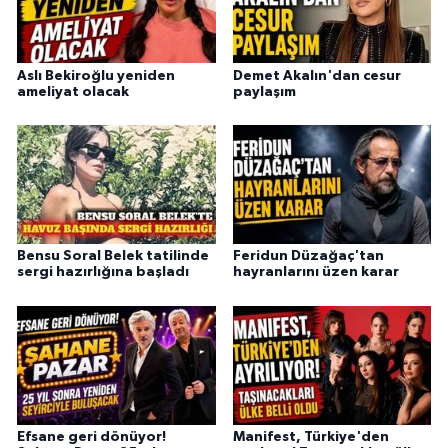
Aslı Bekiroğlu yeniden
Demet Akalın'dan cesur
ameliyat olacak
paylaşım
Bensu Soral Belek tatilinde
Feridun Düzağaç'tan
sergi hazırlığına başladı
hayranlarını üzen karar
Efsane geri dönüyor!
Manifest, Türkiye'den