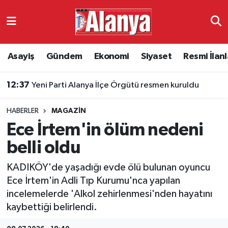
Asayiş
Antalya Nöbetçi Eczaneler
Asayiş
Gündem
Ekonomi
Siyaset
Resmi İlanl
Gündem
Antalya Hava Durumu
12:37
Yeni Parti Alanya İlçe Örgütü resmen kuruldu
Ekonomi
Antalya Namaz Vakitleri
HABERLER
MAGAZIN
Siyaset
Antalya Trafik Yoğunluk Haritası
Ece İrtem'in ölüm nedeni
Resmi İlanlar
Süper Lig Puan Durumu ve Fikstür
belli oldu
KADIKÖY'de yaşadığı evde ölü bulunan oyuncu
Alanyaspor
Tüm Manşetler
Ece İrtem'in Adli Tıp Kurumu'nca yapılan
incelemelerde 'Alkol zehirlenmesi'nden hayatını
Turizm
Son Dakika Haberleri
kaybettiği belirlendi.
E-Gazete
Haber Arşivi