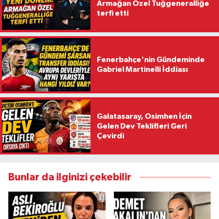
Armağan Özel Tuğgeneralliğe
terfi etti
Fenerbahçe'nin Gündeminde
Gabriel Martinelli İddiası
Galatasaray, Osimhen İçin
Gelen Dev Teklifleri Geri
Çevirdi
Bunlar da ilginizi çekebilir