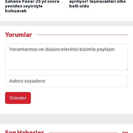
Şahane Pazar 25 yıl sonra
ayrılıyor! Taşınacakları ülke
yeniden seyirciyle
belli oldu
buluşacak
Yorumlar
Gönder
Son Haberler