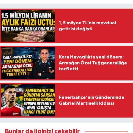
1,5 milyon TL’nin mevduat
getirisi değişti
Kara Havacılıkta yeni dönem:
Armağan Özel Tuğgeneralliğe
terfi etti
Fenerbahçe'nin Gündeminde
Gabriel Martinelli İddiası
Bunlar da ilginizi çekebilir