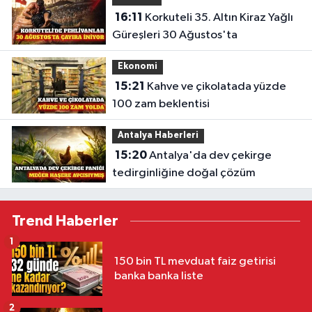
16:11
Korkuteli 35. Altın Kiraz Yağlı
Güreşleri 30 Ağustos'ta
Ekonomi
15:21
Kahve ve çikolatada yüzde
100 zam beklentisi
Antalya Haberleri
15:20
Antalya'da dev çekirge
tedirginliğine doğal çözüm
Trend Haberler
1
150 bin TL mevduat faiz getirisi
banka banka liste
2