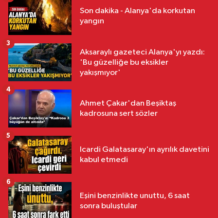
Son dakika - Alanya'da korkutan
yangın
3
Aksaraylı gazeteci Alanya'yı yazdı:
'Bu güzelliğe bu eksikler
yakışmıyor'
4
Ahmet Çakar'dan Beşiktaş
kadrosuna sert sözler
5
Icardi Galatasaray'ın ayrılık davetini
kabul etmedi
6
Eşini benzinlikte unuttu, 6 saat
sonra buluştular