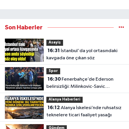
Son Haberler
Asayiş
16:31
İstanbul'da yol ortasındaki
kavgada öne çıkan söz
Spor
16:30
Fenerbahçe’de Ederson
belirsizliği: Milinkovic-Savic
gündeme geldi
Alanya Haberleri
16:12
Alanya İskelesi’nde ruhsatsız
teknelere ticari faaliyet yasağı
Gündem