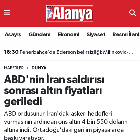
Asayiş
Antalya Nöbetçi Eczaneler
Asayiş
Gündem
Ekonomi
Siyaset
Resmi İlanl
Gündem
Antalya Hava Durumu
16:30
Fenerbahçe’de Ederson belirsizliği: Milinkovic-Savic gündeme geldi
Ekonomi
Antalya Namaz Vakitleri
HABERLER
DÜNYA
Siyaset
Antalya Trafik Yoğunluk Haritası
ABD'nin İran saldırısı
Resmi İlanlar
Süper Lig Puan Durumu ve Fikstür
sonrası altın fiyatları
geriledi
Alanyaspor
Tüm Manşetler
ABD ordusunun İran'daki askeri hedefleri
Turizm
Son Dakika Haberleri
vurmasının ardından ons altın 4 bin 550 doların
altına indi. Ortadoğu'daki gerilim piyasalarda
E-Gazete
Haber Arşivi
baskı yaratıyor.