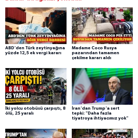
ABD'den Türk zeytinyağına
Madame Coco Rusya
yüzde 12,5 ek vergi kararı
pazarından tamamen
çekilme kararı aldı
İki yolcu otobüsü çarpıştı, 8
İran'dan Trump'a sert
ölü, 25 yaralı
tepki: "Daha fazla
tiyatroya ihtiyacımız yok"