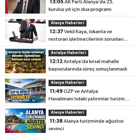
13:05
AK Parti Alanya’da 25.
kuruluş yılı için dua programı
Alanya Haberleri
12:37
Vekil Kaya, lokanta ve
restoran işletmecilerinin sorunlarını
TBMM’ye taşıdı
Antalya Haberleri
12:12
Antalya’da kırsal mahalle
başvurularında süreç sonuçlanmadı
Alanya Haberleri
11:49
GZP ve Antalya
Havalimanı’ndaki yatırımlar turizme
güç katacak
Alanya Haberleri
11:38
Alanya turizminde ağustos
sevinci