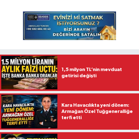
1,5 milyon TL’nin mevduat
getirisi değişti
Kara Havacılıkta yeni dönem:
Armağan Özel Tuğgeneralliğe
terfi etti