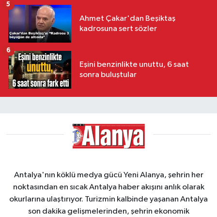
5
Ahmet Çakar'dan Beşiktaş
kadrosuna sert sözler
6
Eşini benzinlikte unuttu, 6 saat
sonra buluştular
Antalya'nın köklü medya gücü Yeni Alanya, şehrin her
noktasından en sıcak Antalya haber akışını anlık olarak
okurlarına ulaştırıyor. Turizmin kalbinde yaşanan Antalya
son dakika gelişmelerinden, şehrin ekonomik