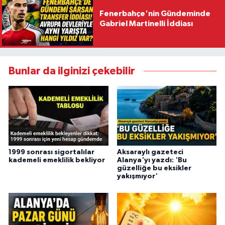
Fenerbahçe'nin Gündeminde
Gabriel Martinelli İddiası
Bunlar da ilginizi çekebilir
1999 sonrası sigortalılar
Aksaraylı gazeteci
kademeli emeklilik bekliyor
Alanya'yı yazdı: 'Bu
güzelliğe bu eksikler
yakışmıyor'