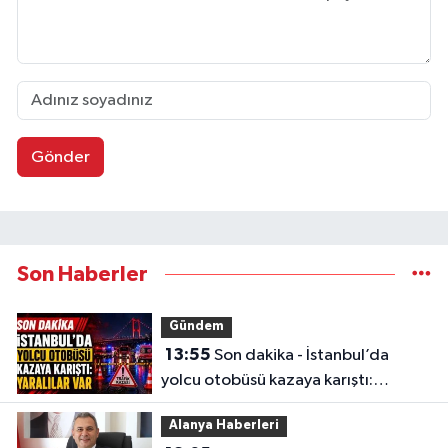
Gönder
Son Haberler
Gündem
13:55
Son dakika - İstanbul’da
yolcu otobüsü kazaya karıştı:
Yaralılar var
Alanya Haberleri