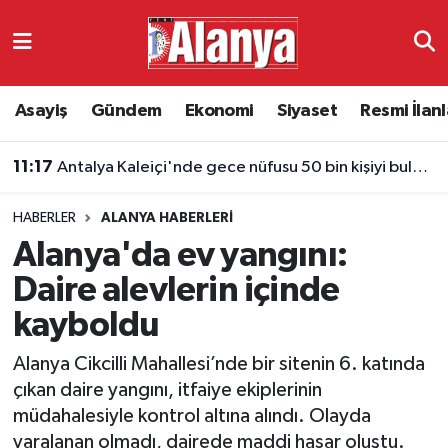
Asayiş
Antalya Nöbetçi Eczaneler
Asayiş
Gündem
Ekonomi
Siyaset
Resmi İlanl
Gündem
Antalya Hava Durumu
11:17
Antalya Kaleiçi'nde gece nüfusu 50 bin kişiyi buluyor
Ekonomi
Antalya Namaz Vakitleri
HABERLER
ALANYA HABERLERI
Siyaset
Antalya Trafik Yoğunluk Haritası
Alanya'da ev yangını:
Resmi İlanlar
Süper Lig Puan Durumu ve Fikstür
Daire alevlerin içinde
kayboldu
Alanyaspor
Tüm Manşetler
Alanya Cikcilli Mahallesi’nde bir sitenin 6. katında
Turizm
Son Dakika Haberleri
çıkan daire yangını, itfaiye ekiplerinin
müdahalesiyle kontrol altına alındı. Olayda
E-Gazete
Haber Arşivi
yaralanan olmadı, dairede maddi hasar oluştu.