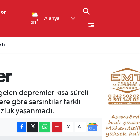
por
Alanya
°
31
ktı
er
elen depremler kısa süreli
re göre sarsıntılar farklı
uzluk yaşanmadı.
-
+
A
A