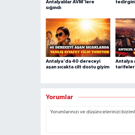
Antalyalılar AVM'lere
tedirgin
sığındı
Antalya'da 40 dereceyi
Antalya 
aşan sıcakta cilt dostu giyim
tarifele
Yorumlar