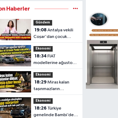
on Haberler
Gündem
19:08
Antalya vekili
Coşar'dan çocuk
yasası eleştirisi
Ekonomi
18:34
FIAT
modellerine ağustos
ayına özel kampanya
Ekonomi
18:29
Miras kalan
taşınmazların
satışında yeni dönem
Ekonomi
18:26
Türkiye
genelinde Bambi’den