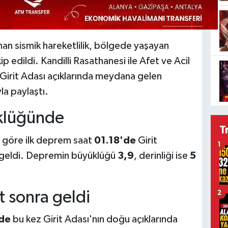
n sismik hareketlilik, bölgede yaşayan
 edildi. Kandilli Rasathanesi ile Afet ve Acil
Girit Adası açıklarında meydana gelen
la paylaştı.
klüğünde
T
e göre ilk deprem saat
01.18'de
Girit
1
a geldi. Depremin büyüklüğü
3,9
, derinliği ise
5
t sonra geldi
2
de
bu kez Girit Adası'nın doğu açıklarında