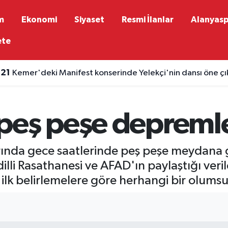
m
Ekonomi
Siyaset
Resmi İlanlar
Alanyas
ete
:21
Kemer'deki Manifest konserinde Yelekçi'nin dansı öne çı
peş peşe depreml
arında gece saatlerinde peş peşe meydana g
lli Rasathanesi ve AFAD'ın paylaştığı verile
 ilk belirlemelere göre herhangi bir olums