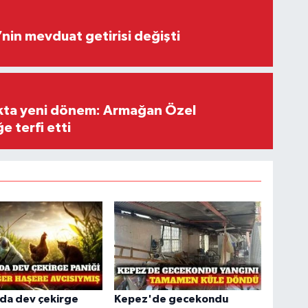
’nin mevduat getirisi değişti
ıkta yeni dönem: Armağan Özel
e terfi etti
'da dev çekirge
Kepez'de gecekondu