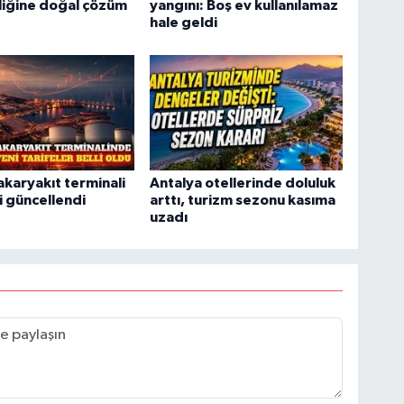
liğine doğal çözüm
yangını: Boş ev kullanılamaz
hale geldi
akaryakıt terminali
Antalya otellerinde doluluk
ri güncellendi
arttı, turizm sezonu kasıma
uzadı