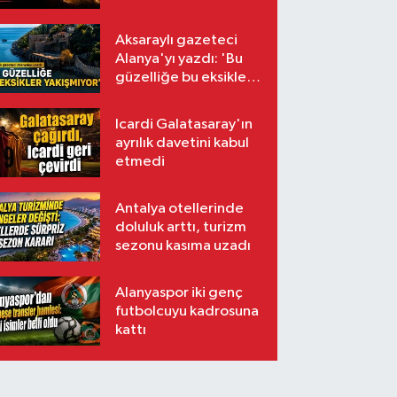
Aksaraylı gazeteci
Alanya'yı yazdı: 'Bu
güzelliğe bu eksikler
yakışmıyor'
Icardi Galatasaray'ın
ayrılık davetini kabul
etmedi
Antalya otellerinde
doluluk arttı, turizm
sezonu kasıma uzadı
Alanyaspor iki genç
futbolcuyu kadrosuna
kattı