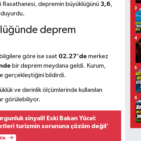
illi Rasathanesi, depremin büyüklüğünü
3,6
,
3
 duyurdu.
klüğünde deprem
4
bilgilere göre ise saat
02.27'de
merkez
ünde
bir deprem meydana geldi. Kurum,
5
e gerçekleştiğini bildirdi.
klük ve derinlik ölçümlerinde kullanılan
6
r görülebiliyor.
rgunluk sinyali! Eski Bakan Yücel:
tleri turizmin sorununa çözüm değil'
üle