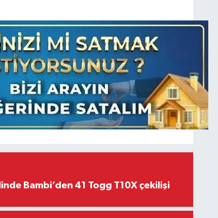
linde Bambi’den 41 Togg T10X çekilişi