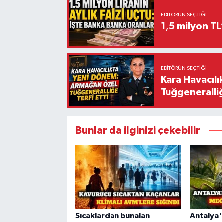
EDITÖRÜN SEÇTIĞI
1,5 milyon TL
EDITÖRÜN SEÇTIĞI
Kara Havacıl
Tuğgeneralliğ
Bunlar da ilginizi çekebilir
Sıcaklardan bunalan
Antalya