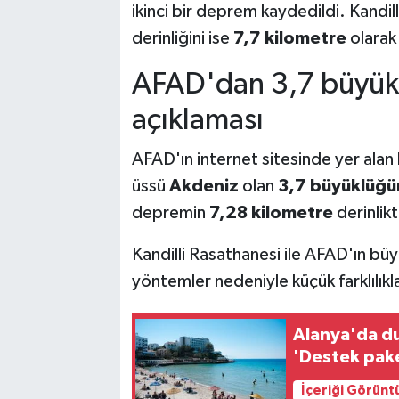
ikinci bir deprem kaydedildi. Kand
derinliğini ise
7,7 kilometre
olarak
AFAD'dan 3,7 büyü
açıklaması
AFAD'ın internet sitesinde yer alan 
üssü
Akdeniz
olan
3,7 büyüklüğ
depremin
7,28 kilometre
derinlikt
Kandilli Rasathanesi ile AFAD'ın büyü
yöntemler nedeniyle küçük farklılıkla
Alanya'da du
'Destek pake
İçeriği Görünt