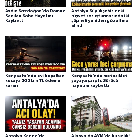
Aydın Bozdoğan'da Domuz
Antalya Büyükşehir'deki
Sanılan Baba Hayatını
rüşvet soruşturmasında iki
Kaybetti
şüpheli yeniden gözaltına
alındı
Konyaaltı'nda evi boşaltan
Konyaaltı'nda motosiklet
kocaya 300 bin TL ödeme
yayaya çarptı: Sürücü
kararı
hayatını kaybetti
Antalya Kepez'de
Alanya’da AVM'de hırsızlık!