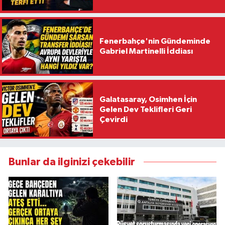
Fenerbahçe'nin Gündeminde
Gabriel Martinelli İddiası
Galatasaray, Osimhen İçin
Gelen Dev Teklifleri Geri
Çevirdi
Bunlar da ilginizi çekebilir