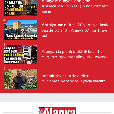
Alanya iş dünyası endişeli:
Antalya'da 6 şirket için konkordato
kararı
4
Antalya'nın nüfusu 20 yılda yaklaşık
yüzde 55 arttı, Alanya 371 bin kişiyi
aştı
5
Alanya'da planlı elektrik kesintisi
bugün birçok mahalleyi etkileyecek
6
İmamlı Yaylası'nda elektrik
budaması vatandaşı ayağa kaldırdı