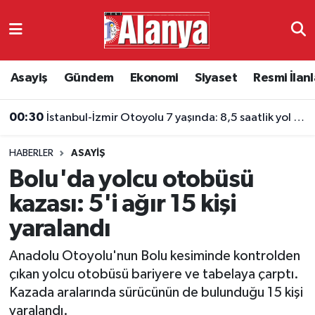
Asayiş
Antalya Nöbetçi Eczaneler
Asayiş
Gündem
Ekonomi
Siyaset
Resmi İlanl
Gündem
Antalya Hava Durumu
00:30
İstanbul-İzmir Otoyolu 7 yaşında: 8,5 saatlik yol 3,5 saate indi
Ekonomi
Antalya Namaz Vakitleri
HABERLER
ASAYIŞ
Siyaset
Antalya Trafik Yoğunluk Haritası
Bolu'da yolcu otobüsü
Resmi İlanlar
Süper Lig Puan Durumu ve Fikstür
kazası: 5'i ağır 15 kişi
yaralandı
Alanyaspor
Tüm Manşetler
Anadolu Otoyolu'nun Bolu kesiminde kontrolden
Turizm
Son Dakika Haberleri
çıkan yolcu otobüsü bariyere ve tabelaya çarptı.
Kazada aralarında sürücünün de bulunduğu 15 kişi
E-Gazete
Haber Arşivi
yaralandı.