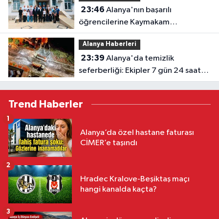
23:46
Alanya'nın başarılı
öğrencilerine Kaymakam
Öztürk'ten tebrik
Alanya Haberleri
23:39
Alanya'da temizlik
seferberliği: Ekipler 7 gün 24 saat
sahada
Trend Haberler
1
Alanya’da özel hastane faturası
CİMER’e taşındı
2
Hradec Kralove-Beşiktaş maçı
hangi kanalda kaçta?
3