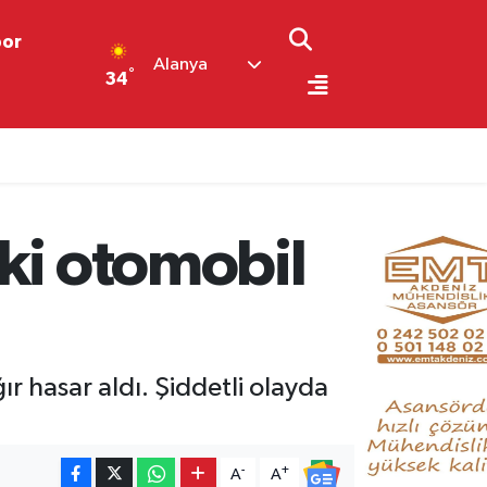
por
Alanya
°
34
İki otomobil
r hasar aldı. Şiddetli olayda
-
+
A
A