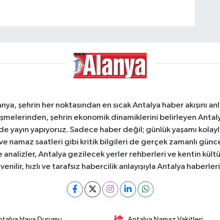
a, şehrin her noktasından en sıcak Antalya haber akışını anlık
şmelerinden, şehrin ekonomik dinamiklerini belirleyen Antalya
ede yayın yapıyoruz. Sadece haber değil; günlük yaşamı kolay
 ve namaz saatleri gibi kritik bilgileri de gerçek zamanlı gün
analizler, Antalya gezilecek yerler rehberleri ve kentin kültür
nilir, hızlı ve tarafsız habercilik anlayışıyla Antalya haberler
ntalya Hava Durumu
Antalya Namaz Vakitleri