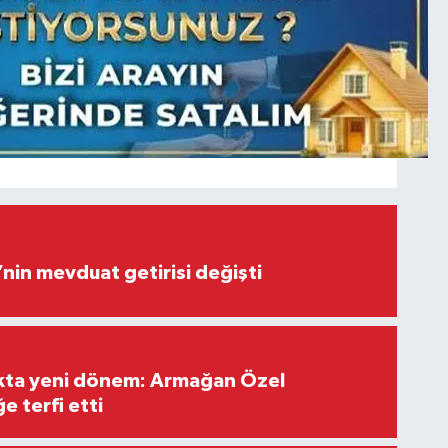
’nin mevduat getirisi değişti
ıkta yeni dönem: Armağan Özel
e terfi etti