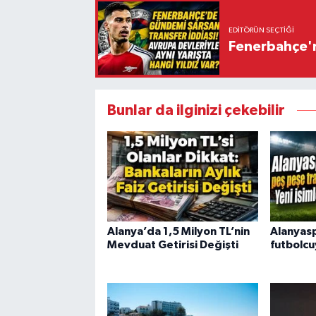
EDITÖRÜN SEÇTIĞI
Fenerbahçe'n
Bunlar da ilginizi çekebilir
Alanya’da 1,5 Milyon TL’nin
Alanyasp
Mevduat Getirisi Değişti
futbolcu