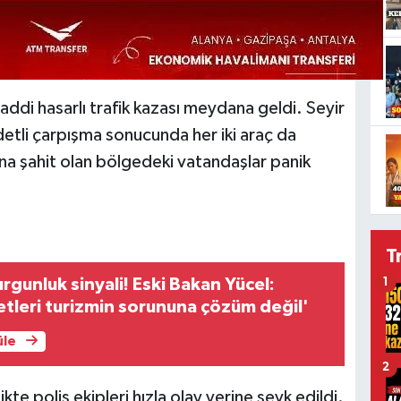
i hasarlı trafik kazası meydana geldi. Seyir
ddetli çarpışma sonucunda her iki araç da
na şahit olan bölgedeki vatandaşlar panik
T
rgunluk sinyali! Eski Bakan Yücel:
1
tleri turizmin sorununa çözüm değil'
üle
2
kte polis ekipleri hızla olay yerine sevk edildi.