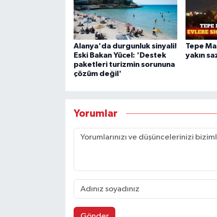
Alanya'da durgunluk sinyali!
Tepe Mah
Eski Bakan Yücel: 'Destek
yakın saz
paketleri turizmin sorununa
çözüm değil'
Yorumlar
Gönder