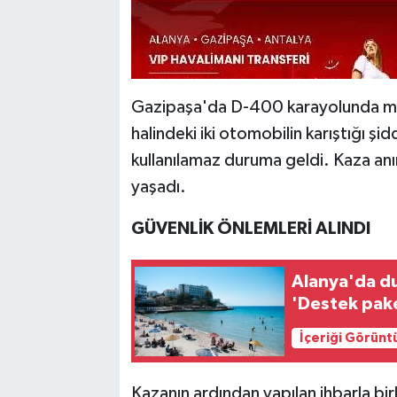
Gazipaşa'da D-400 karayolunda madd
halindeki iki otomobilin karıştığı şi
kullanılamaz duruma geldi. Kaza anı
yaşadı.
GÜVENLİK ÖNLEMLERİ ALINDI
Alanya'da du
'Destek pake
İçeriği Görünt
Kazanın ardından yapılan ihbarla birli