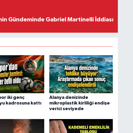
in Gündeminde Gabriel Martinelli İddiası
or iki genç
Alanya denizinde
yu kadrosuna kattı
mikroplastik kirliliği endişe
verici seviyede