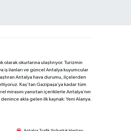
 olarak okurlarına ulaştırıyor. Turizmin
 iş ilanları ve güncel Antalya kuyumcular
laştıran Antalya hava durumu, ilçelerden
celliyoruz. Kaş’tan Gazipaşa’ya kadar tüm
el mirasını yansıtan içeriklerle Antalya’nın
i denince akla gelen ilk kaynak: Yeni Alanya.
Antalya Trafik Yoğunluk Haritası