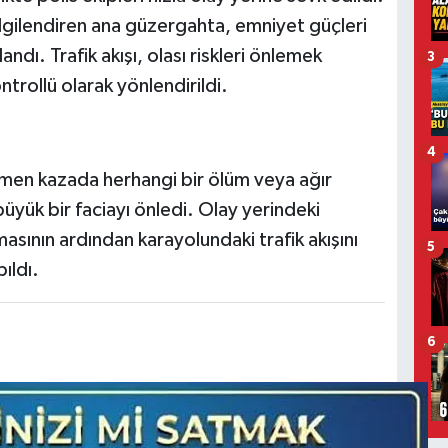
lgilendiren ana güzergahta, emniyet güçleri
ndı. Trafik akışı, olası riskleri önlemek
3
ntrollü olarak yönlendirildi.
4
rağmen kazada herhangi bir ölüm veya ağır
üyük bir faciayı önledi. Olay yerindeki
sının ardından karayolundaki trafik akışını
5
ıldı.
6