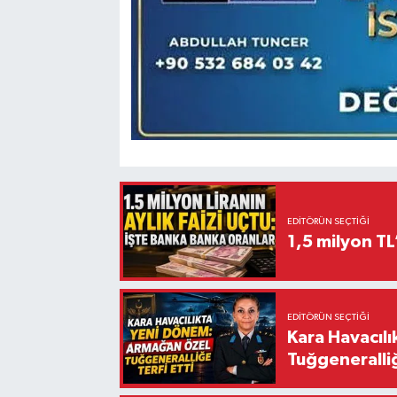
EDITÖRÜN SEÇTIĞI
1,5 milyon TL
EDITÖRÜN SEÇTIĞI
Kara Havacıl
Tuğgeneralliğ