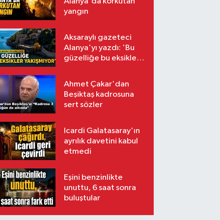
Alanya'da korkutan
yangın
Aksaraylı gazeteci
Alanya'yı yazdı: 'Bu
güzelliğe bu eksikler
yakışmıyor'
Ahmet Çakar'dan
Beşiktaş kadrosuna
sert sözler
Icardi Galatasaray'ın
ayrılık davetini kabul
etmedi
Eşini benzinlikte
unuttu, 6 saat sonra
buluştular