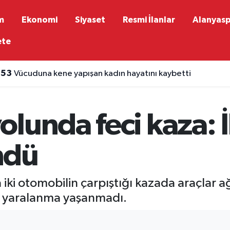
m
Ekonomi
Siyaset
Resmi İlanlar
Alanyas
ete
:53
Vücuduna kene yapışan kadın hayatını kaybetti
lunda feci kaza: 
ndü
i otomobilin çarpıştığı kazada araçlar ağı
ır yaralanma yaşanmadı.