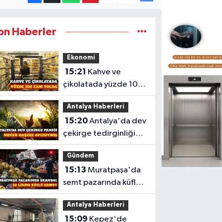
on Haberler
Ekonomi
15:21
Kahve ve
çikolatada yüzde 100
zam beklentisi
Antalya Haberleri
15:20
Antalya'da dev
çekirge tedirginliğine
doğal çözüm
Gündem
15:13
Muratpaşa'da
semt pazarında küflü
armutlar 20 TL'den
Antalya Haberleri
satıldı
15:09
Kepez'de