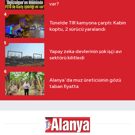
var?
4
Tünelde TIR kamyona çarptı: Kabin
koptu, 2 sürücü yaralandı
5
Yapay zeka devlerinin şok işçi avı
sektörü kilitledi
6
Alanya'da muz üreticisinin gözü
taban fiyatta