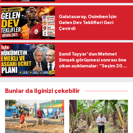
Galatasaray, Osimhen İçin
Gelen Dev Teklifleri Geri
Çevirdi
Şamil Tayyar'dan Mehmet
Şimşek görüşmesi sonrası öne
çıkan açıklamalar: “Seçim 2028
hedefiyle planlanıyor
Bunlar da ilginizi çekebilir