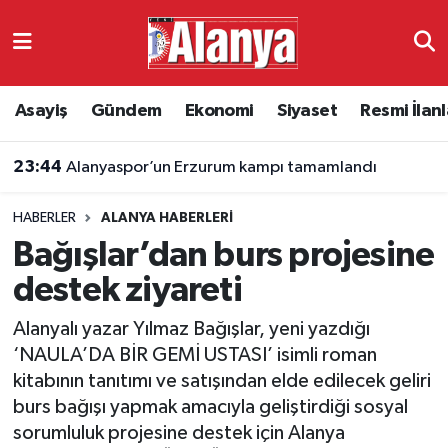
Asayiş
Antalya Nöbetçi Eczaneler
Asayiş
Gündem
Ekonomi
Siyaset
Resmi İlanl
Gündem
Antalya Hava Durumu
23:44
Alanyaspor’un Erzurum kampı tamamlandı
Ekonomi
Antalya Namaz Vakitleri
HABERLER
ALANYA HABERLERI
Siyaset
Antalya Trafik Yoğunluk Haritası
Bağışlar’dan burs projesine
Resmi İlanlar
Süper Lig Puan Durumu ve Fikstür
destek ziyareti
Alanyalı yazar Yılmaz Bağışlar, yeni yazdığı
Alanyaspor
Tüm Manşetler
‘NAULA’DA BİR GEMİ USTASI’ isimli roman
kitabının tanıtımı ve satışından elde edilecek geliri
Turizm
Son Dakika Haberleri
burs bağışı yapmak amacıyla geliştirdiği sosyal
sorumluluk projesine destek için Alanya
E-Gazete
Haber Arşivi