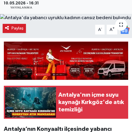
10.05.2026 - 16:31
YAYINLANMA
Paylaş
-
+
A
A
Antalya'nın içme suyu
kaynağı Kırkgöz'de atık
temizliği
Antalya’nın Konyaaltı ilçesinde yabancı