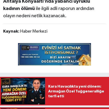
Antalya Konyaaltı’nda yabancı uyruklu
kadının ölümü
ile ilgili adli raporun ardından
olayın nedeni netlik kazanacak.
Kaynak:
Haber Merkezi
Kara Havacılıkta yeni dönem:
Armağan Özel Tuğgeneralliğe
terfi etti