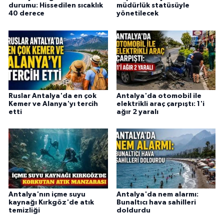
durumu: Hissedilen sıcaklık
müdürlük statüsüyle
40 derece
yönetilecek
Ruslar Antalya'da en çok
Antalya'da otomobil ile
Kemer ve Alanya'yı tercih
elektrikli araç çarpıştı: 1'i
etti
ağır 2 yaralı
Antalya'nın içme suyu
Antalya'da nem alarmı:
kaynağı Kırkgöz'de atık
Bunaltıcı hava sahilleri
temizliği
doldurdu