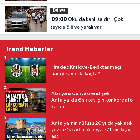
Dünya
09:00
Okulda kanlı saldırı: Çok
sayıda ölü ve yaralı var
Trend Haberler
1
Hradec Kralove-Beşiktaş maçı
hangi kanalda kaçta?
2
Alanya iş dünyası endişeli:
Antalya'da 6 şirket için konkordato
kararı
3
Antalya'nın nüfusu 20 yılda yaklaşık
yüzde 55 arttı, Alanya 371 bin kişiyi
aştı