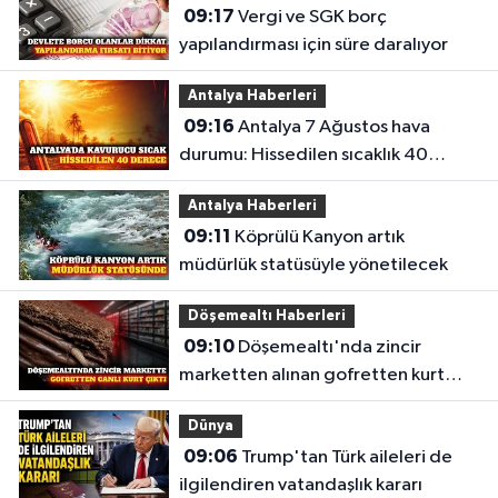
09:17
Vergi ve SGK borç
yapılandırması için süre daralıyor
Antalya Haberleri
09:16
Antalya 7 Ağustos hava
durumu: Hissedilen sıcaklık 40
derece
Antalya Haberleri
09:11
Köprülü Kanyon artık
müdürlük statüsüyle yönetilecek
Döşemealtı Haberleri
09:10
Döşemealtı'nda zincir
marketten alınan gofretten kurt
çıktı
Dünya
09:06
Trump'tan Türk aileleri de
ilgilendiren vatandaşlık kararı