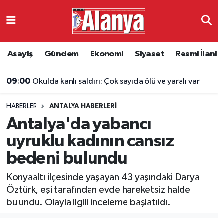
Asayiş
Antalya Nöbetçi Eczaneler
Asayiş
Gündem
Ekonomi
Siyaset
Resmi İlanl
Gündem
Antalya Hava Durumu
09:00
Okulda kanlı saldırı: Çok sayıda ölü ve yaralı var
Ekonomi
Antalya Namaz Vakitleri
HABERLER
ANTALYA HABERLERI
Siyaset
Antalya Trafik Yoğunluk Haritası
Antalya'da yabancı
Resmi İlanlar
Süper Lig Puan Durumu ve Fikstür
uyruklu kadının cansız
bedeni bulundu
Alanyaspor
Tüm Manşetler
Konyaaltı ilçesinde yaşayan 43 yaşındaki Darya
Turizm
Son Dakika Haberleri
Öztürk, eşi tarafından evde hareketsiz halde
bulundu. Olayla ilgili inceleme başlatıldı.
E-Gazete
Haber Arşivi