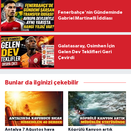
Fenerbahçe'nin Gündeminde
Gabriel Martinelli İddiası
Galatasaray, Osimhen İçin
Gelen Dev Teklifleri Geri
Çevirdi
Bunlar da ilginizi çekebilir
Antalya 7 Ağustos hava
Köprülü Kanyon artık