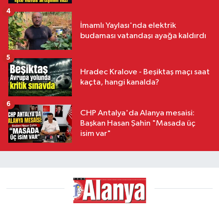
4
İmamlı Yaylası'nda elektrik
budaması vatandaşı ayağa kaldırdı
5
Hradec Kralove - Beşiktaş maçı saat
kaçta, hangi kanalda?
6
CHP Antalya'da Alanya mesaisi:
Başkan Hasan Şahin "Masada üç
isim var"