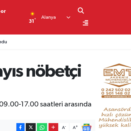
por
Alanya
°
31
undu
yıs nöbetçi
09.00-17.00 saatleri arasında
-
+
A
A