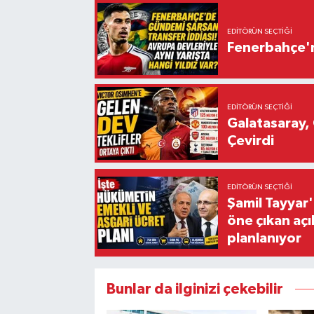
EDITÖRÜN SEÇTIĞI
Fenerbahçe'n
EDITÖRÜN SEÇTIĞI
Galatasaray, 
Çevirdi
EDITÖRÜN SEÇTIĞI
Şamil Tayyar
öne çıkan aç
planlanıyor
Bunlar da ilginizi çekebilir