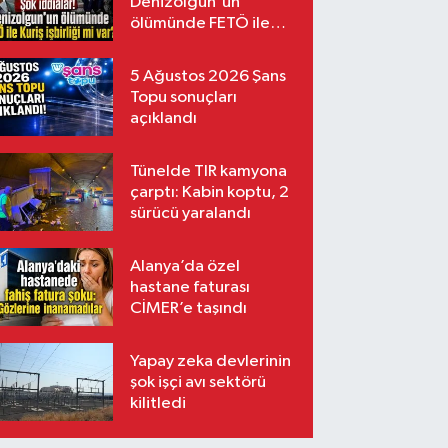
Denizolgun'un
ölümünde FETÖ ile
Kuriş işbirliği mi var?
5 Ağustos 2026 Şans
Topu sonuçları
açıklandı
Tünelde TIR kamyona
çarptı: Kabin koptu, 2
sürücü yaralandı
Alanya’da özel
hastane faturası
CİMER’e taşındı
Yapay zeka devlerinin
şok işçi avı sektörü
kilitledi