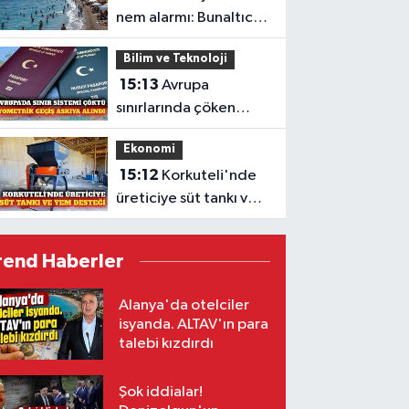
nem alarmı: Bunaltıcı
hava sahilleri doldurdu
Bilim ve Teknoloji
15:13
Avrupa
sınırlarında çöken
biyometrik sistem
Ekonomi
askıya alındı
15:12
Korkuteli'nde
üreticiye süt tankı ve
yem makinesi desteği
rend Haberler
Alanya'da otelciler
isyanda. ALTAV'ın para
talebi kızdırdı
Şok iddialar!