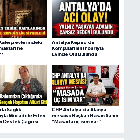
Kaleiçi evlerindeki
Antalya Kepez'de
makları ne
Komşularının İhbarıyla
r?
Evinde Ölü Bulundu
da Sağlık
CHP Antalya'da Alanya
ıyla Mücadele Eden
mesaisi: Başkan Hasan Şahin
n Destek Çağrısı
"Masada üç isim var"