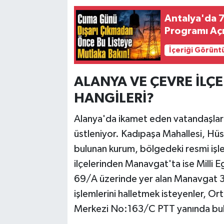
Antalya'da 7 
Programı Açı
İçeriği Görünt
ALANYA VE ÇEVRE İLÇ
HANGİLERİ?
Alanya'da ikamet eden vatandaşlar i
üstleniyor. Kadıpaşa Mahallesi, Hü
bulunan kurum, bölgedeki resmi iş
ilçelerinden Manavgat'ta ise Milli
69/A üzerinde yer alan Manavgat 3.
işlemlerini halletmek isteyenler, O
Merkezi No:163/C PTT yanında bulu