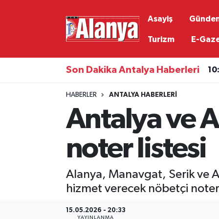
Asayiş
Günde
Asayiş
Antalya Nöbetçi Eczaneler
Turizm
E-Gaz
Gündem
Antalya Hava Durumu
Son Dakika Antalya Haberleri
10
Ekonomi
Antalya Namaz Vakitleri
HABERLER
ANTALYA HABERLERI
Antalya ve A
Siyaset
Antalya Trafik Yoğunluk Haritası
Resmi İlanlar
Süper Lig Puan Durumu ve Fikstür
noter listesi
Alanyaspor
Tüm Manşetler
Alanya, Manavgat, Serik ve A
Turizm
Son Dakika Haberleri
hizmet verecek nöbetçi noterle
15.05.2026 - 20:33
E-Gazete
Haber Arşivi
YAYINLANMA