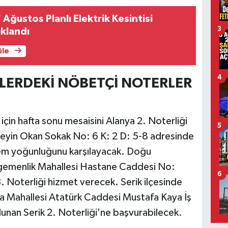
Ağustos Planlı Elektrik Kesintisi
3
klandı
üle
4
ELERDEKİ NÖBETÇİ NOTERLER
çin hafta sonu mesaisini Alanya 2. Noterliği
5
seyin Okan Sokak No: 6 K: 2 D: 5-8 adresinde
lem yoğunluğunu karşılayacak. Doğu
 Egemenlik Mahallesi Hastane Caddesi No:
6
 Noterliği hizmet verecek. Serik ilçesinde
rta Mahallesi Atatürk Caddesi Mustafa Kaya İş
nan Serik 2. Noterliği'ne başvurabilecek.