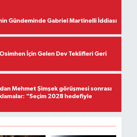
in Gündeminde Gabriel Martinelli İddiası
Osimhen İçin Gelen Dev Teklifleri Geri
'dan Mehmet Şimşek görüşmesi sonrası
ıklamalar: “Seçim 2028 hedefiyle