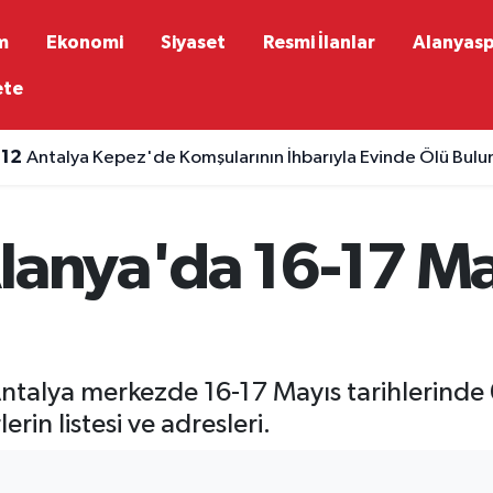
m
Ekonomi
Siyaset
Resmi İlanlar
Alanyas
ete
:12
Antalya Kepez'de Komşularının İhbarıyla Evinde Ölü Bul
lanya'da 16-17 Ma
ntalya merkezde 16-17 Mayıs tarihlerinde 
rin listesi ve adresleri.