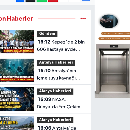
on Haberler
Gündem
16:12
Kepez'de 2 bin
606 hastaya evde
sağlık hizmeti
Antalya Haberleri
16:10
Antalya'nın
içme suyu kaynağı
Kırkgöz'de atık
Alanya Haberleri
temizliği
16:09
NASA:
Dünya'da Yer Çekimi
İddiası Bilimsel Değil
Alanya Haberleri
16:06
Antalya'da