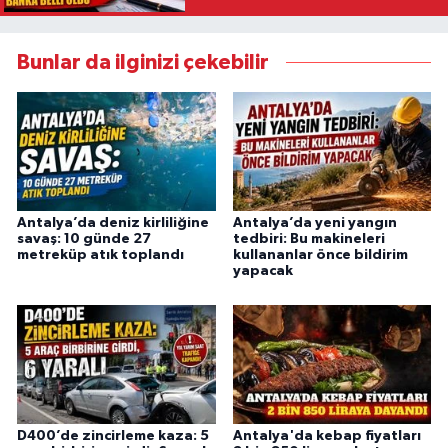
Bunlar da ilginizi çekebilir
Antalya’da deniz kirliliğine
Antalya’da yeni yangın
savaş: 10 günde 27
tedbiri: Bu makineleri
metreküp atık toplandı
kullananlar önce bildirim
yapacak
D400’de zincirleme kaza: 5
Antalya'da kebap fiyatları