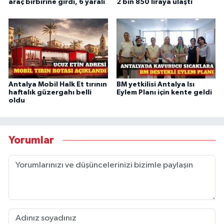
araç birbirine girdi, 6 yaralı
2 bin 850 liraya ulaştı
Antalya Mobil Halk Et tırının
BM yetkilisi Antalya Isı
haftalık güzergahı belli
Eylem Planı için kente geldi
oldu
Yorumlar