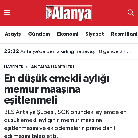
Asayiş
Antalya Nöbetçi Eczaneler
Asayiş
Gündem
Ekonomi
Siyaset
Resmi İlanl
Gündem
Antalya Hava Durumu
22:32
Antalya’da deniz kirliliğine savaş: 10 günde 27 metreküp atık toplandı
Ekonomi
Antalya Namaz Vakitleri
HABERLER
ANTALYA HABERLERI
Siyaset
Antalya Trafik Yoğunluk Haritası
En düşük emekli aylığı
Resmi İlanlar
Süper Lig Puan Durumu ve Fikstür
memur maaşına
eşitlenmeli
Alanyaspor
Tüm Manşetler
BES Antalya Şubesi, SGK önündeki eylemde en
Turizm
Son Dakika Haberleri
düşük emekli aylığının memur maaşına
eşitlenmesini ve ek ödemelerin prime dahil
E-Gazete
Haber Arşivi
edilmesini talep etti.