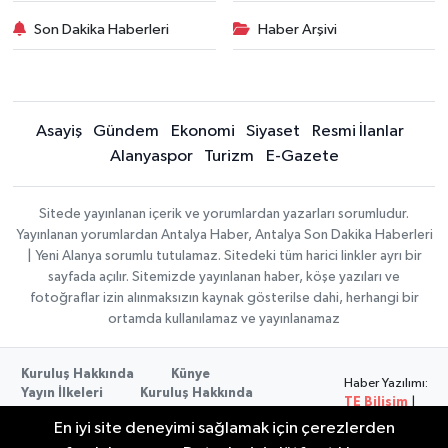
Son Dakika Haberleri
Haber Arşivi
Asayiş
Gündem
Ekonomi
Siyaset
Resmi İlanlar
Alanyaspor
Turizm
E-Gazete
Sitede yayınlanan içerik ve yorumlardan yazarları sorumludur.
Yayınlanan yorumlardan Antalya Haber, Antalya Son Dakika Haberleri
| Yeni Alanya sorumlu tutulamaz. Sitedeki tüm harici linkler ayrı bir
sayfada açılır. Sitemizde yayınlanan haber, köşe yazıları ve
fotoğraflar izin alınmaksızın kaynak gösterilse dahi, herhangi bir
ortamda kullanılamaz ve yayınlanamaz
Kuruluş Hakkında
Künye
Haber Yazılımı:
Yayın İlkeleri
Kuruluş Hakkında
TE Bilişim
|
Düzeltme Politikası
Veri Politikası
Copyright ©
En iyi site deneyimi sağlamak için çerezlerden
Kullanım Şartları
2026