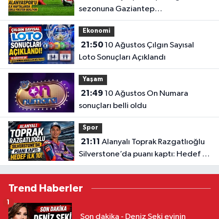
sezonuna Gaziantep
deplasmanında başlıyor
Ekonomi
21:50
10 Ağustos Çılgın Sayısal
Loto Sonuçları Açıklandı
Yaşam
21:49
10 Ağustos On Numara
sonuçları belli oldu
Spor
21:11
Alanyalı Toprak Razgatlıoğlu
Silverstone’da puanı kaptı: Hedef ilk
10!
Trend Haberler
1
Son dakika - Deniz Seki evinin