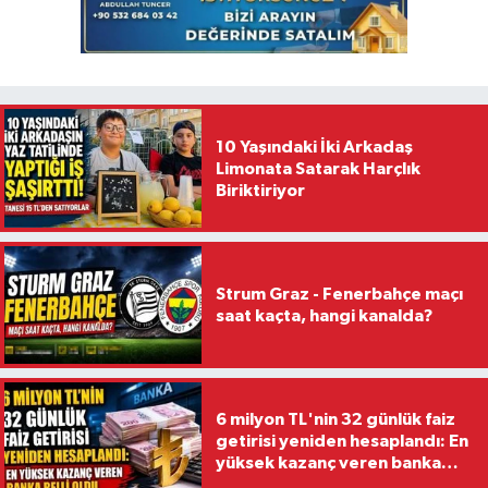
10 Yaşındaki İki Arkadaş
Limonata Satarak Harçlık
Biriktiriyor
Strum Graz - Fenerbahçe maçı
saat kaçta, hangi kanalda?
6 milyon TL'nin 32 günlük faiz
getirisi yeniden hesaplandı: En
yüksek kazanç veren banka
belli oldu