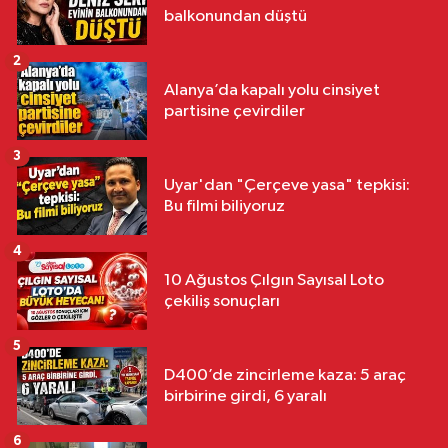
balkonundan düştü
2
Alanya’da kapalı yolu cinsiyet
partisine çevirdiler
3
Uyar'dan "Çerçeve yasa" tepkisi:
Bu filmi biliyoruz
4
10 Ağustos Çılgın Sayısal Loto
çekiliş sonuçları
5
D400’de zincirleme kaza: 5 araç
birbirine girdi, 6 yaralı
6