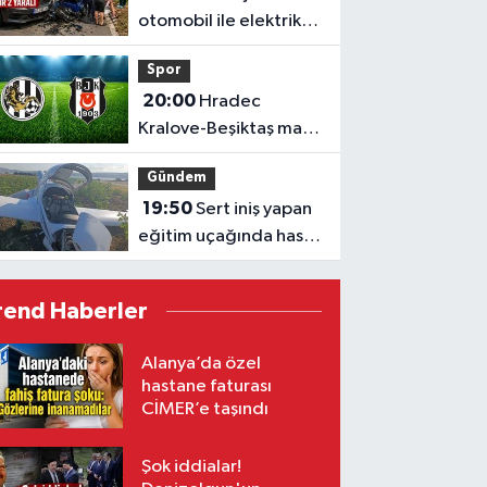
otomobil ile elektrikli
araç çarpıştı: 1'i ağır 2
Spor
yaralı
20:00
Hradec
Kralove-Beşiktaş maçı
hangi kanalda kaçta?
Gündem
19:50
Sert iniş yapan
eğitim uçağında hasar
oluştu
rend Haberler
Alanya’da özel
hastane faturası
CİMER’e taşındı
Şok iddialar!