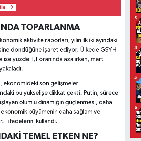
üle
3
YINDA TOPARLANMA
nomik aktivite raporları, yılın ilk iki ayındaki
4
rsine döndüğüne işaret ediyor. Ülkede GSYH
 ise yüzde 1,1 oranında azalırken, mart
 yakaladı.
5
n, ekonomideki son gelişmeleri
daki bu yükselişe dikkat çekti. Putin, sürece
Başlayan olumlu dinamiğin güçlenmesi, daha
6
ani ekonomik büyümenin daha sağlam ve
." ifadelerini kullandı.
DAKİ TEMEL ETKEN NE?