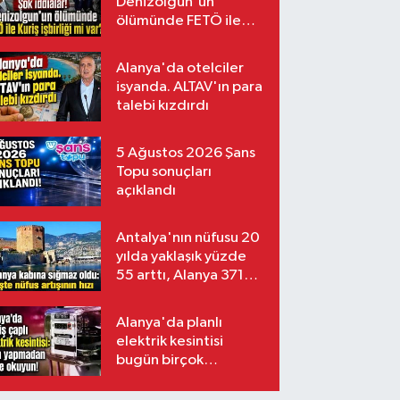
Denizolgun'un
ölümünde FETÖ ile
Kuriş işbirliği mi var?
Alanya'da otelciler
isyanda. ALTAV'ın para
talebi kızdırdı
5 Ağustos 2026 Şans
Topu sonuçları
açıklandı
Antalya'nın nüfusu 20
yılda yaklaşık yüzde
55 arttı, Alanya 371
bin kişiyi aştı
Alanya'da planlı
elektrik kesintisi
bugün birçok
mahalleyi etkileyecek