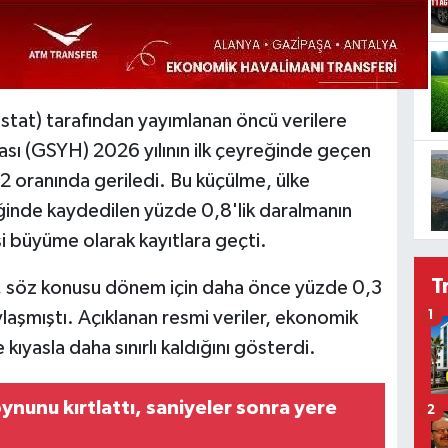
sstat) tarafından yayımlanan öncü verilere
lası (GSYH) 2026 yılının ilk çeyreğinde geçen
,2 oranında geriledi. Bu küçülme, ülke
ğinde kaydedilen yüzde 0,8'lik daralmanın
si büyüme olarak kayıtlara geçti.
T
, söz konusu dönem için daha önce yüzde 0,3
laşmıştı. Açıklanan resmi veriler, ekonomik
1
kıyasla daha sınırlı kaldığını gösterdi.
nunu kırtlattı, saniyeler sonra yere
2