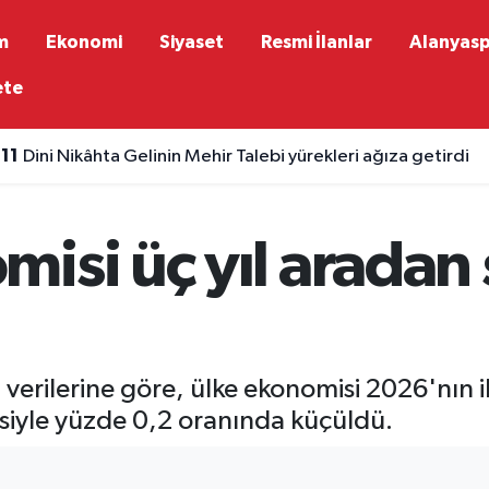
m
Ekonomi
Siyaset
Resmi İlanlar
Alanyas
ete
:11
Dini Nikâhta Gelinin Mehir Talebi yürekleri ağıza getirdi
isi üç yıl aradan 
si verilerine göre, ülke ekonomisi 2026'nın
siyle yüzde 0,2 oranında küçüldü.