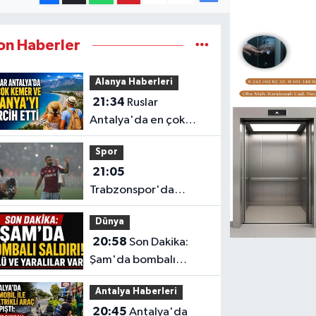
on Haberler
Alanya Haberleri
21:34
Ruslar
Antalya'da en çok
Kemer ve Alanya'yı
Spor
tercih etti
21:05
Trabzonspor'da
Mohamed Salah
Dünya
çılgınlığı: "Sizlerle
20:58
Son Dakika:
tarih yazmak
Şam'da bombalı
istiyorum"
saldırı! Ölü ve yaralılar
Antalya Haberleri
var
20:45
Antalya'da