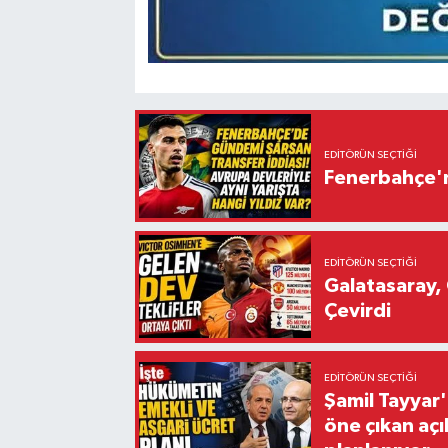
EDITÖRÜN SEÇTIĞI
Fenerbahçe'n
EDITÖRÜN SEÇTIĞI
Galatasaray, 
Çevirdi
EDITÖRÜN SEÇTIĞI
Şamil Tayyar
öne çıkan aç