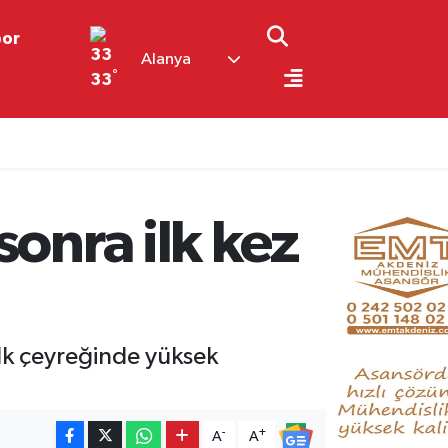
por
Alanya
°
33
sonra ilk kez
 ilk çeyreğinde yüksek
-
+
A
A