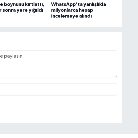
 boynunu kırtlattı,
WhatsApp'ta yanlışlıkla
r sonra yere yığıldı
milyonlarca hesap
incelemeye alındı