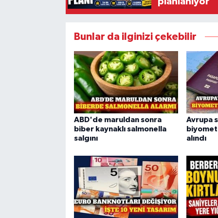
planlanıyor
Bunlar da ilginizi çekebilir
ABD'de maruldan sonra
Avrupa s
biber kaynaklı salmonella
biyometr
salgını
alındı