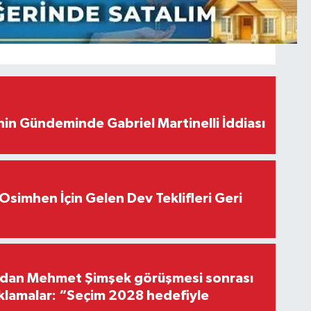
in Gündeminde Gabriel Martinelli İddiası
Osimhen İçin Gelen Dev Teklifleri Geri
'dan Mehmet Şimşek görüşmesi sonrası
ıklamalar: “Seçim 2028 hedefiyle