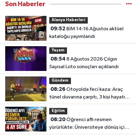
Son Haberler
Alanya Haberleri
09:52
BİM 14-16 Ağustos aktüel
kataloğu yayımlandı
Yaşam
08:54
8 Ağustos 2026 Çılgın
Sayısal Loto sonuçları açıklandı
Gündem
08:26
Otoyolda feci kaza: Araç
tünel duvarına çarptı, 3 kişi hayatını
kaybetti
Eğitim
08:20
Öğrenci affı resmen
yürürlükte: Üniversiteye dönüş için 4
ay süre