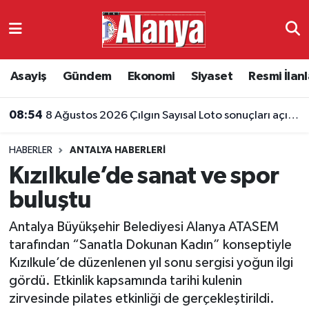
Asayiş
Antalya Nöbetçi Eczaneler
Asayiş
Gündem
Ekonomi
Siyaset
Resmi İlanl
Gündem
Antalya Hava Durumu
08:26
Otoyolda feci kaza: Araç tünel duvarına çarptı, 3 kişi hayatını kaybetti
Ekonomi
Antalya Namaz Vakitleri
HABERLER
ANTALYA HABERLERI
Siyaset
Antalya Trafik Yoğunluk Haritası
Kızılkule’de sanat ve spor
Resmi İlanlar
Süper Lig Puan Durumu ve Fikstür
buluştu
Antalya Büyükşehir Belediyesi Alanya ATASEM
Alanyaspor
Tüm Manşetler
tarafından “Sanatla Dokunan Kadın” konseptiyle
Kızılkule’de düzenlenen yıl sonu sergisi yoğun ilgi
Turizm
Son Dakika Haberleri
gördü. Etkinlik kapsamında tarihi kulenin
zirvesinde pilates etkinliği de gerçekleştirildi.
E-Gazete
Haber Arşivi