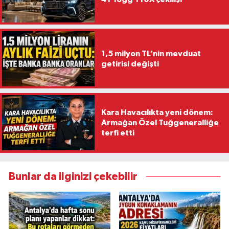
1,5 milyon TL’nin mevduat
getirisi değişti
Kara Havacılıkta yeni dönem:
Armağan Özel Tuğgeneralliğe
terfi etti
Bunlar da ilginizi çekebilir