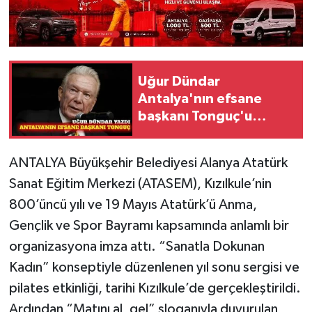
Uğur Dündar
Antalya'nın efsane
başkanı Tonguç'u
kaleme aldı
ANTALYA Büyükşehir Belediyesi Alanya Atatürk
Sanat Eğitim Merkezi (ATASEM), Kızılkule’nin
800’üncü yılı ve 19 Mayıs Atatürk’ü Anma,
Gençlik ve Spor Bayramı kapsamında anlamlı bir
organizasyona imza attı. “Sanatla Dokunan
Kadın” konseptiyle düzenlenen yıl sonu sergisi ve
pilates etkinliği, tarihi Kızılkule’de gerçekleştirildi.
Ardından “Matını al, gel” sloganıyla duyurulan