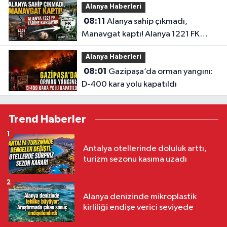
Alanya Haberleri
08:11
Alanya sahip çıkmadı,
Manavgat kaptı! Alanya 1221 FK
tarihe karışıyor
Alanya Haberleri
08:01
Gazipaşa’da orman yangını:
D-400 kara yolu kapatıldı
Trend Haberler
1
Antalya otellerinde doluluk arttı,
turizm sezonu kasıma uzadı
2
Alanya denizinde mikroplastik
kirliliği endişe verici seviyede