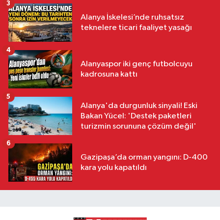
3
Alanya İskelesi’nde ruhsatsız
teknelere ticari faaliyet yasağı
4
Alanyaspor iki genç futbolcuyu
kadrosuna kattı
5
Alanya'da durgunluk sinyali! Eski
Bakan Yücel: 'Destek paketleri
turizmin sorununa çözüm değil'
6
Gazipaşa’da orman yangını: D-400
kara yolu kapatıldı