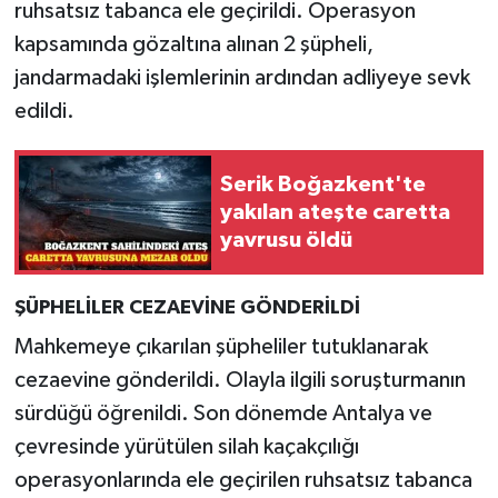
ruhsatsız tabanca ele geçirildi. Operasyon
kapsamında gözaltına alınan 2 şüpheli,
jandarmadaki işlemlerinin ardından adliyeye sevk
edildi.
Serik Boğazkent'te
yakılan ateşte caretta
yavrusu öldü
ŞÜPHELİLER CEZAEVİNE GÖNDERİLDİ
Mahkemeye çıkarılan şüpheliler tutuklanarak
cezaevine gönderildi. Olayla ilgili soruşturmanın
sürdüğü öğrenildi. Son dönemde Antalya ve
çevresinde yürütülen silah kaçakçılığı
operasyonlarında ele geçirilen ruhsatsız tabanca