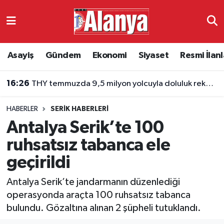
Asayiş
Antalya Nöbetçi Eczaneler
Asayiş
Gündem
Ekonomi
Siyaset
Resmi İlanl
Gündem
Antalya Hava Durumu
16:26
THY temmuzda 9,5 milyon yolcuyla doluluk rekoru kırdı
Ekonomi
Antalya Namaz Vakitleri
HABERLER
SERIK HABERLERI
Siyaset
Antalya Trafik Yoğunluk Haritası
Antalya Serik’te 100
Resmi İlanlar
Süper Lig Puan Durumu ve Fikstür
ruhsatsız tabanca ele
geçirildi
Alanyaspor
Tüm Manşetler
Antalya Serik’te jandarmanın düzenlediği
Turizm
Son Dakika Haberleri
operasyonda araçta 100 ruhsatsız tabanca
bulundu. Gözaltına alınan 2 şüpheli tutuklandı.
E-Gazete
Haber Arşivi