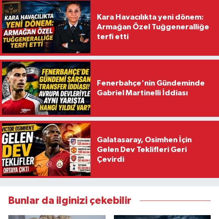
Kara Havacılıkta yeni dönem:
Armağan Özel Tuğgeneralliğe
terfi etti
Fenerbahçe'nin Gündeminde
Gabriel Martinelli İddiası
Galatasaray, Osimhen İçin
Gelen Dev Teklifleri Geri
Çevirdi
Bunlar da ilginizi çekebilir