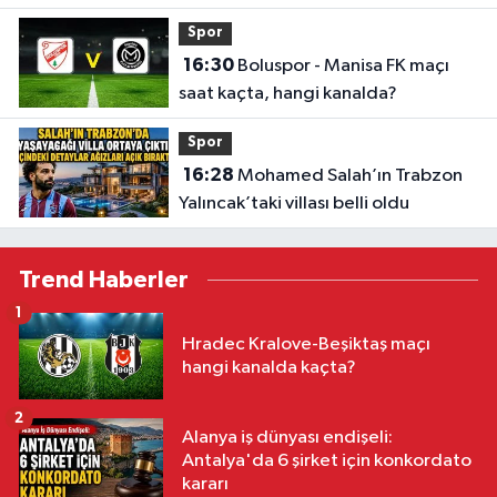
Spor
16:30
Boluspor - Manisa FK maçı
saat kaçta, hangi kanalda?
Spor
16:28
Mohamed Salah’ın Trabzon
Yalıncak’taki villası belli oldu
Trend Haberler
1
Hradec Kralove-Beşiktaş maçı
hangi kanalda kaçta?
2
Alanya iş dünyası endişeli:
Antalya'da 6 şirket için konkordato
kararı