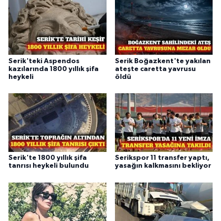
Serik'teki Aspendos
Serik Boğazkent'te yakılan
kazılarında 1800 yıllık şifa
ateşte caretta yavrusu
heykeli
öldü
Serik'te 1800 yıllık şifa
Serikspor 11 transfer yaptı,
tanrısı heykeli bulundu
yasağın kalkmasını bekliyor