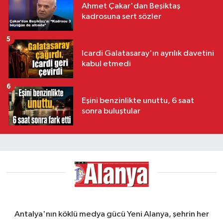
Ahmet Çakar'dan Beşiktaş
kadrosuna sert sözler
5
Icardi Galatasaray'ın ayrılık davetini
kabul etmedi
6
Eşini benzinlikte unuttu, 6 saat
sonra buluştular
Antalya'nın köklü medya gücü Yeni Alanya, şehrin her