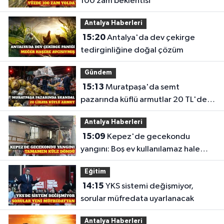
100 zam beklentisi
Antalya Haberleri
15:20
Antalya'da dev çekirge
tedirginliğine doğal çözüm
Gündem
15:13
Muratpaşa'da semt
pazarında küflü armutlar 20 TL'den
satıldı
Antalya Haberleri
15:09
Kepez'de gecekondu
yangını: Boş ev kullanılamaz hale
geldi
Eğitim
14:15
YKS sistemi değişmiyor,
sorular müfredata uyarlanacak
Antalya Haberleri