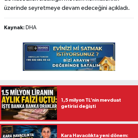
üzerinde seyretmeye devam edeceğini açıkladı.
Kaynak:
DHA
1,5 milyon TL’nin mevduat
getirisi değişti
Kara Havacılıkta yeni dönem: