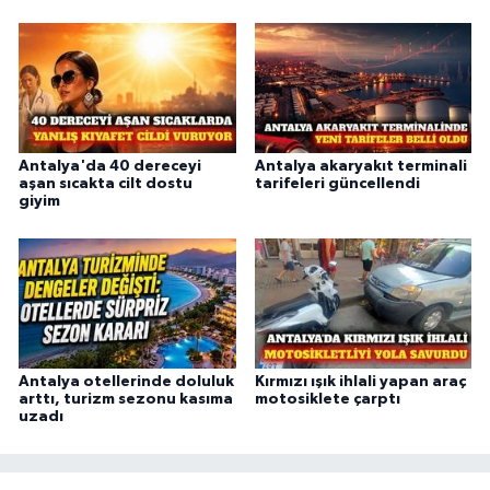
Antalya'da 40 dereceyi
Antalya akaryakıt terminali
aşan sıcakta cilt dostu
tarifeleri güncellendi
giyim
Antalya otellerinde doluluk
Kırmızı ışık ihlali yapan araç
arttı, turizm sezonu kasıma
motosiklete çarptı
uzadı