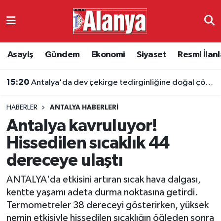
Asayiş
Antalya Nöbetçi Eczaneler
Asayiş
Gündem
Ekonomi
Siyaset
Resmi İlanl
Gündem
Antalya Hava Durumu
15:20
Antalya'da dev çekirge tedirginliğine doğal çözüm
Ekonomi
Antalya Namaz Vakitleri
HABERLER
ANTALYA HABERLERI
Siyaset
Antalya Trafik Yoğunluk Haritası
Antalya kavruluyor!
Resmi İlanlar
Süper Lig Puan Durumu ve Fikstür
Hissedilen sıcaklık 44
dereceye ulaştı
Alanyaspor
Tüm Manşetler
ANTALYA'da etkisini artıran sıcak hava dalgası,
Turizm
Son Dakika Haberleri
kentte yaşamı adeta durma noktasına getirdi.
Termometreler 38 dereceyi gösterirken, yüksek
E-Gazete
Haber Arşivi
nemin etkisiyle hissedilen sıcaklığın öğleden sonra