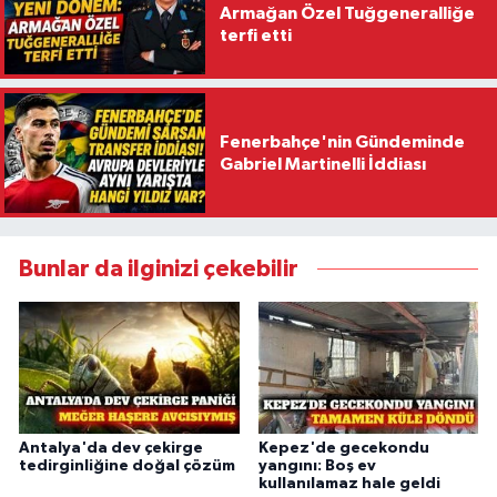
Armağan Özel Tuğgeneralliğe
terfi etti
Fenerbahçe'nin Gündeminde
Gabriel Martinelli İddiası
Bunlar da ilginizi çekebilir
Antalya'da dev çekirge
Kepez'de gecekondu
tedirginliğine doğal çözüm
yangını: Boş ev
kullanılamaz hale geldi