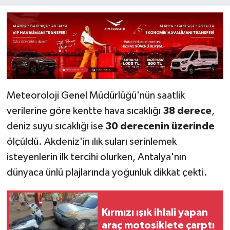
Meteoroloji Genel Müdürlüğü'nün saatlik
verilerine göre kentte hava sıcaklığı
38 derece
,
deniz suyu sıcaklığı ise
30 derecenin üzerinde
ölçüldü. Akdeniz'in ılık suları serinlemek
isteyenlerin ilk tercihi olurken, Antalya'nın
dünyaca ünlü plajlarında yoğunluk dikkat çekti.
Kırmızı ışık ihlali yapan
araç motosiklete çarptı