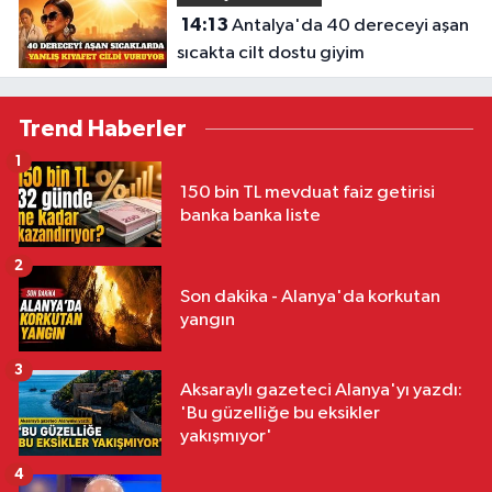
14:13
Antalya'da 40 dereceyi aşan
sıcakta cilt dostu giyim
Trend Haberler
1
150 bin TL mevduat faiz getirisi
banka banka liste
2
Son dakika - Alanya'da korkutan
yangın
3
Aksaraylı gazeteci Alanya'yı yazdı:
'Bu güzelliğe bu eksikler
yakışmıyor'
4