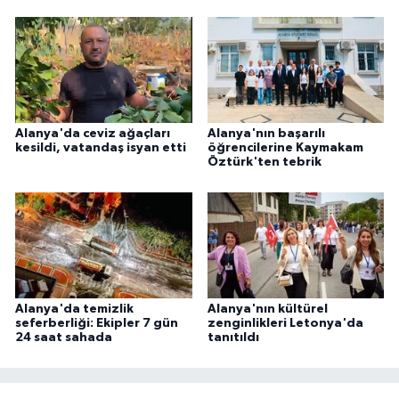
Alanya'da ceviz ağaçları
Alanya'nın başarılı
kesildi, vatandaş isyan etti
öğrencilerine Kaymakam
Öztürk'ten tebrik
Alanya'da temizlik
Alanya'nın kültürel
seferberliği: Ekipler 7 gün
zenginlikleri Letonya'da
24 saat sahada
tanıtıldı