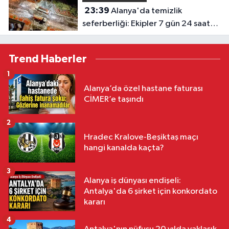
23:39
Alanya'da temizlik
seferberliği: Ekipler 7 gün 24 saat
sahada
Trend Haberler
1
Alanya’da özel hastane faturası
CİMER’e taşındı
2
Hradec Kralove-Beşiktaş maçı
hangi kanalda kaçta?
3
Alanya iş dünyası endişeli:
Antalya'da 6 şirket için konkordato
kararı
4