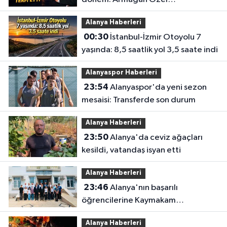
Tuğgeneralliğe terfi etti
Alanya Haberleri
00:30
İstanbul-İzmir Otoyolu 7
yaşında: 8,5 saatlik yol 3,5 saate indi
Alanyaspor Haberleri
23:54
Alanyaspor'da yeni sezon
mesaisi: Transferde son durum
Alanya Haberleri
23:50
Alanya'da ceviz ağaçları
kesildi, vatandaş isyan etti
Alanya Haberleri
23:46
Alanya'nın başarılı
öğrencilerine Kaymakam
Öztürk'ten tebrik
Alanya Haberleri