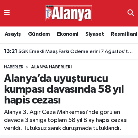
Asayiş
Antalya Nöbetçi Eczaneler
Asayiş
Gündem
Ekonomi
Siyaset
Resmi İlanl
Gündem
Antalya Hava Durumu
13:21
SGK Emekli Maaş Farkı Ödemelerini 7 Ağustos'ta Başlatıyor
Ekonomi
Antalya Namaz Vakitleri
13:20
Manavgat'ta yüzer GES'in ardından kara tipi santral projesi
HABERLER
ALANYA HABERLERI
Siyaset
Antalya Trafik Yoğunluk Haritası
Alanya’da uyuşturucu
Resmi İlanlar
Süper Lig Puan Durumu ve Fikstür
kumpası davasında 58 yıl
hapis cezası
Alanyaspor
Tüm Manşetler
Alanya 3. Ağır Ceza Mahkemesi’nde görülen
Turizm
Son Dakika Haberleri
davada 3 sanığa toplam 58 yıl 8 ay hapis cezası
verildi. Tutuksuz sanık duruşmada tutuklandı.
E-Gazete
Haber Arşivi