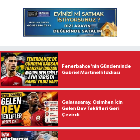
Fenerbahçe'nin Gündeminde
Gabriel Martinelli İddiası
Galatasaray, Osimhen İçin
Gelen Dev Teklifleri Geri
Çevirdi