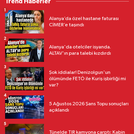
Trend Haberler
1
Alanya’da özel hastane faturası
CİMER’e taşındı
2
Alanya'da otelciler isyanda.
ALTAV'ın para talebi kızdırdı
3
Şok iddialar! Denizolgun'un
ölümünde FETÖ ile Kuriş işbirliği mi
var?
4
5 Ağustos 2026 Şans Topu sonuçları
açıklandı
5
Tünelde TIR kamyona çarptı: Kabin