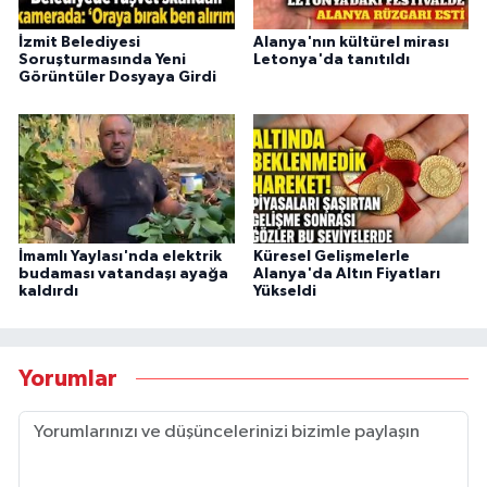
İzmit Belediyesi
Alanya'nın kültürel mirası
Soruşturmasında Yeni
Letonya'da tanıtıldı
Görüntüler Dosyaya Girdi
İmamlı Yaylası'nda elektrik
Küresel Gelişmelerle
budaması vatandaşı ayağa
Alanya'da Altın Fiyatları
kaldırdı
Yükseldi
Yorumlar