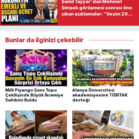
Şamil Tayyar'dan Mehmet
Şimşek görüşmesi sonrası öne
çıkan açıklamalar: “Seçim 2028
hedefiyle planlanıyor
Bunlar da ilginizi çekebilir
Milli Piyango Şans Topu
Alanya Üniversitesi
Çekilişinde Büyük İkramiye
akademisyenine TÜBİTAK
Sahibini Buldu
desteği