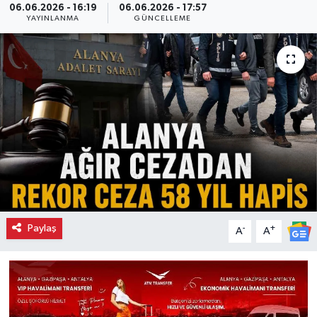
06.06.2026 - 16:19
06.06.2026 - 17:57
YAYINLANMA
GÜNCELLEME
Paylaş
-
+
A
A