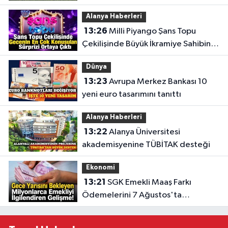
Alanya Haberleri
13:26
Milli Piyango Şans Topu
Çekilişinde Büyük İkramiye Sahibini
Buldu
Dünya
13:23
Avrupa Merkez Bankası 10
yeni euro tasarımını tanıttı
Alanya Haberleri
13:22
Alanya Üniversitesi
akademisyenine TÜBİTAK desteği
Ekonomi
13:21
SGK Emekli Maaş Farkı
Ödemelerini 7 Ağustos'ta
Başlatıyor