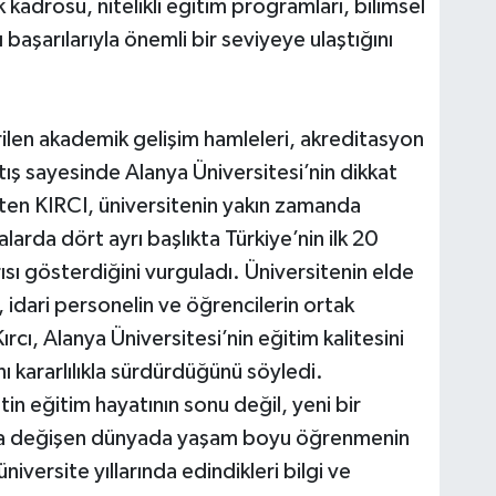
adrosu, nitelikli eğitim programları, bilimsel
sı başarılarıyla önemli bir seviyeye ulaştığını
rilen akademik gelişim hamleleri, akreditasyon
rtış sayesinde Alanya Üniversitesi’nin dikkat
irten KIRCI, üniversitenin yakın zamanda
arda dört ayrı başlıkta Türkiye’nin ilk 20
ısı gösterdiğini vurguladı. Üniversitenin elde
 idari personelin ve öğrencilerin ortak
ı, Alanya Üniversitesi’nin eğitim kalitesini
nı kararlılıkla sürdürdüğünü söyledi.
n eğitim hayatının sonu değil, yeni bir
ızla değişen dünyada yaşam boyu öğrenmenin
iversite yıllarında edindikleri bilgi ve