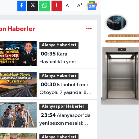
-
+
A
A
on Haberler
Alanya Haberleri
00:35
Kara
Havacılıkta yeni
dönem: Armağan
Alanya Haberleri
Özel Tuğgeneralliğe
00:30
İstanbul-İzmir
terfi etti
Otoyolu 7 yaşında: 8,5
saatlik yol 3,5 saate
Alanyaspor Haberleri
indi
23:54
Alanyaspor'da
yeni sezon mesaisi:
Transferde son durum
Alanya Haberleri