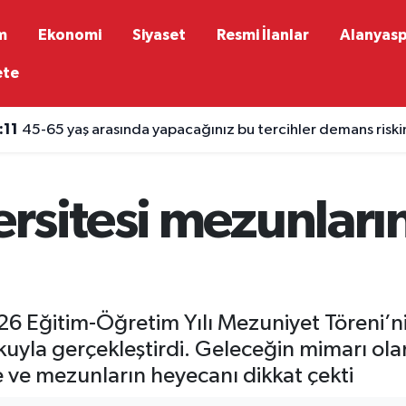
m
Ekonomi
Siyaset
Resmi İlanlar
Alanyas
ete
:11
45-65 yaş arasında yapacağınız bu tercihler demans riskini
rsitesi mezunları
26 Eğitim-Öğretim Yılı Mezuniyet Töreni’ni
yla gerçekleştirdi. Geleceğin mimarı ola
ve mezunların heyecanı dikkat çekti