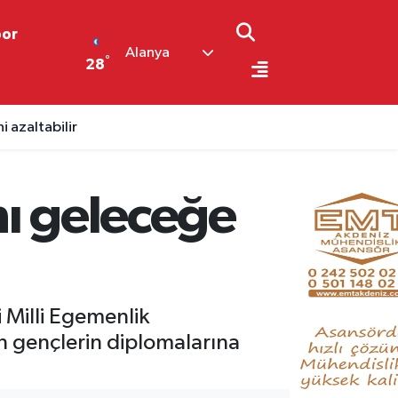
por
Alanya
°
28
 azaltabilir
nı geleceğe
 Milli Egemenlik
n gençlerin diplomalarına