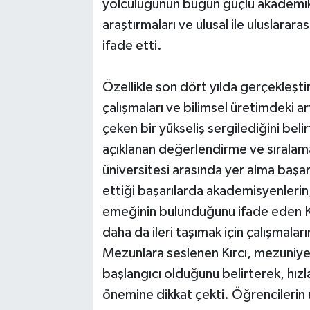
yolculuğunun bugün güçlü akademik k
araştırmaları ve ulusal ile uluslarara
ifade etti.
Özellikle son dört yılda gerçekleşti
çalışmaları ve bilimsel üretimdeki a
çeken bir yükseliş sergilediğini bel
açıklanan değerlendirme ve sıralamal
üniversitesi arasında yer alma başar
ettiği başarılarda akademisyenlerin,
emeğinin bulunduğunu ifade eden Kırc
daha da ileri taşımak için çalışmaları
Mezunlara seslenen Kırcı, mezuniyeti
başlangıcı olduğunu belirterek, h
önemine dikkat çekti. Öğrencilerin ün