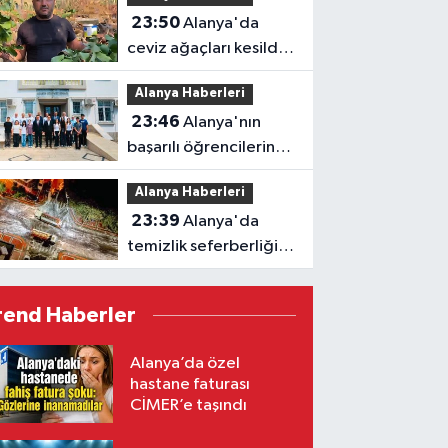
23:50
Alanya'da
ceviz ağaçları kesildi,
vatandaş isyan etti
Alanya Haberleri
23:46
Alanya'nın
başarılı öğrencilerine
Kaymakam Öztürk'ten
Alanya Haberleri
tebrik
23:39
Alanya'da
temizlik seferberliği:
Ekipler 7 gün 24 saat
sahada
rend Haberler
Alanya’da özel
hastane faturası
CİMER’e taşındı