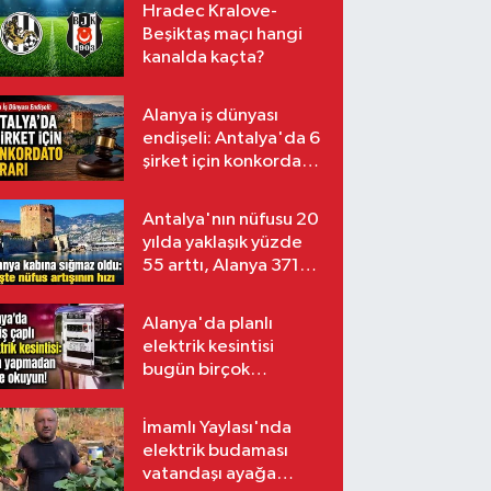
Hradec Kralove-
Beşiktaş maçı hangi
kanalda kaçta?
Alanya iş dünyası
endişeli: Antalya'da 6
şirket için konkordato
kararı
Antalya'nın nüfusu 20
yılda yaklaşık yüzde
55 arttı, Alanya 371
bin kişiyi aştı
Alanya'da planlı
elektrik kesintisi
bugün birçok
mahalleyi etkileyecek
İmamlı Yaylası'nda
elektrik budaması
vatandaşı ayağa