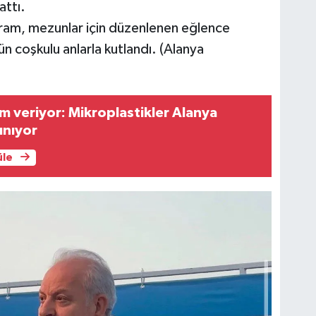
attı.
ram, mezunlar için düzenlenen eğlence
ün coşkulu anlarla kutlandı. (Alanya
m veriyor: Mikroplastikler Alanya
şınıyor
üle