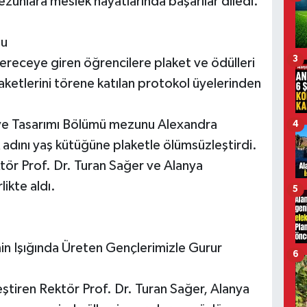
zunlara meslek hayatlarında başarılar diledi.
du
3
ereceye giren öğrencilere plaket ve ödülleri
laketlerini törene katılan protokol üyelerinden
m ve Tasarımı Bölümü mezunu Alexandra
4
ak adını yaş kütüğüne plaketle ölümsüzleştirdi.
tör Prof. Dr. Turan Sağer ve Alanya
ikte aldı.
5
min Işığında Üreten Gençlerimizle Gurur
6
ştiren Rektör Prof. Dr. Turan Sağer, Alanya