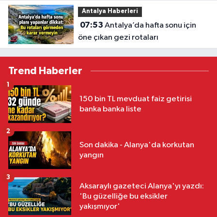
Antalya Haberleri
07:53
Antalya’da hafta sonu için
öne çıkan gezi rotaları
Trend Haberler
1
150 bin TL mevduat faiz getirisi
banka banka liste
2
Son dakika - Alanya'da korkutan
yangın
3
Aksaraylı gazeteci Alanya'yı yazdı:
'Bu güzelliğe bu eksikler
yakışmıyor'