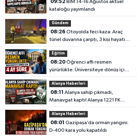
09:52
BİM 14-16 Ağustos aktüel
kataloğu yayımlandı
Gündem
08:26
Otoyolda feci kaza: Araç
tünel duvarına çarptı, 3 kişi hayatını
kaybetti
Eğitim
08:20
Öğrenci affı resmen
yürürlükte: Üniversiteye dönüş için 4
ay süre
Alanya Haberleri
08:11
Alanya sahip çıkmadı,
Manavgat kaptı! Alanya 1221 FK
tarihe karışıyor
Alanya Haberleri
08:01
Gazipaşa’da orman yangını:
D-400 kara yolu kapatıldı