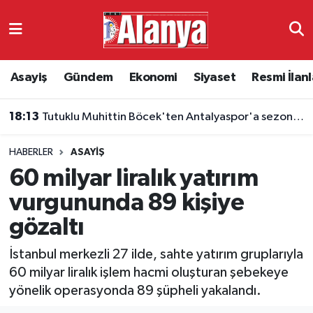
Asayiş
Antalya Nöbetçi Eczaneler
Asayiş
Gündem
Ekonomi
Siyaset
Resmi İlanl
Gündem
Antalya Hava Durumu
18:13
Tutuklu Muhittin Böcek'ten Antalyaspor'a sezon mesajı
Ekonomi
Antalya Namaz Vakitleri
HABERLER
ASAYIŞ
Siyaset
Antalya Trafik Yoğunluk Haritası
60 milyar liralık yatırım
Resmi İlanlar
Süper Lig Puan Durumu ve Fikstür
vurgununda 89 kişiye
gözaltı
Alanyaspor
Tüm Manşetler
İstanbul merkezli 27 ilde, sahte yatırım gruplarıyla
Turizm
Son Dakika Haberleri
60 milyar liralık işlem hacmi oluşturan şebekeye
yönelik operasyonda 89 şüpheli yakalandı.
E-Gazete
Haber Arşivi