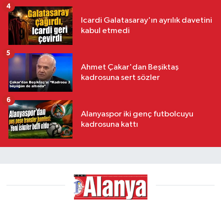
4
Icardi Galatasaray'ın ayrılık davetini
kabul etmedi
5
Ahmet Çakar'dan Beşiktaş
kadrosuna sert sözler
6
Alanyaspor iki genç futbolcuyu
kadrosuna kattı