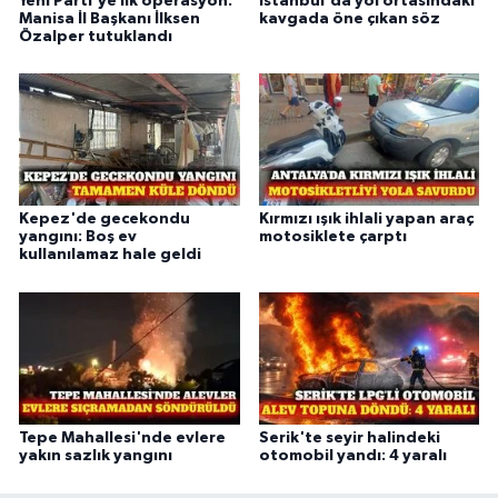
Yeni Parti'ye ilk operasyon:
İstanbul'da yol ortasındaki
Manisa İl Başkanı İlksen
kavgada öne çıkan söz
Özalper tutuklandı
Kepez'de gecekondu
Kırmızı ışık ihlali yapan araç
yangını: Boş ev
motosiklete çarptı
kullanılamaz hale geldi
Tepe Mahallesi'nde evlere
Serik'te seyir halindeki
yakın sazlık yangını
otomobil yandı: 4 yaralı