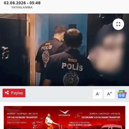
02.06.2026 - 05:48
YAYINLANMA
Paylaş
-
+
A
A