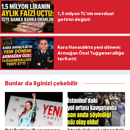
1,5 milyon TL’nin mevduat
getirisi değişti
Kara Havacılıkta yeni dönem:
Armağan Özel Tuğgeneralliğe
terfi etti
Bunlar da ilginizi çekebilir