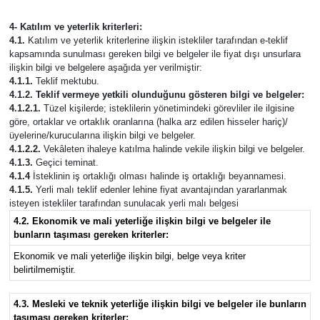
4- Katılım ve yeterlik kriterleri:
4.1.
Katılım ve yeterlik kriterlerine ilişkin istekliler tarafından e-teklif
kapsamında sunulması gereken bilgi ve belgeler ile fiyat dışı unsurlara
ilişkin bilgi ve belgelere aşağıda yer verilmiştir:
4.1.1.
Teklif mektubu.
4.1.2. Teklif vermeye yetkili olunduğunu gösteren bilgi ve belgeler:
4.1.2.1.
Tüzel kişilerde; isteklilerin yönetimindeki görevliler ile ilgisine
göre, ortaklar ve ortaklık oranlarına (halka arz edilen hisseler hariç)/
üyelerine/kurucularına ilişkin bilgi ve belgeler.
4.1.2.2.
Vekâleten ihaleye katılma halinde vekile ilişkin bilgi ve belgeler.
4.1.3.
Geçici teminat.
4.1.4
İsteklinin iş ortaklığı olması halinde iş ortaklığı beyannamesi.
4.1.5.
Yerli malı teklif edenler lehine fiyat avantajından yararlanmak
isteyen istekliler tarafından sunulacak yerli malı belgesi
4.2. Ekonomik ve mali yeterliğe ilişkin bilgi ve belgeler ile
bunların taşıması gereken kriterler:
Ekonomik ve mali yeterliğe ilişkin bilgi, belge veya kriter
belirtilmemiştir.
4.3. Mesleki ve teknik yeterliğe ilişkin bilgi ve belgeler ile bunların
taşıması gereken kriterler: