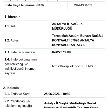
İhale Kayıt Numarası (İKN)
:
2026/938702
1- İdarenin
ANTALYA İL SAĞLIK
1.1.
Adı
:
MÜDÜRLÜĞÜ
Toros Mah.Atatürk Bulvarı No:38/1
1.2.
Adresi
:
KONYAALTI 07070 ANTALYA
KONYAALTI/ANTALYA
1.3.
Telefon numarası
:
02422379600
1.4.
İhale dokümanının
görülebileceği ve
:
https://ekap.kik.gov.tr/EKAP/
indirilebileceği internet
sayfası
2- İhalenin
2.1.
Tarih ve Saati
:
25.06.2026 - 10:30
2.2.
Yapılacağı (e-
Antalya İl Sağlık Müdürlüğü Destek
tekliflerin açılacağı)
:
Hizmetleri Başkanlığı Toplantı Salonu