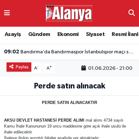
Asayiş
Antalya Nöbetçi Eczaneler
Asayiş
Gündem
Ekonomi
Siyaset
Resmi İlanl
Gündem
Antalya Hava Durumu
09:02
Bandırma’da Bandırmaspor İstanbulspor maçı saat kaçta, hangi kanalda?
Ekonomi
Antalya Namaz Vakitleri
Paylaş
-
+
01.06.2026 - 21:00
A
A
Siyaset
Antalya Trafik Yoğunluk Haritası
Perde satın alınacak
Resmi İlanlar
Süper Lig Puan Durumu ve Fikstür
Alanyaspor
Tüm Manşetler
PERDE SATIN ALINACAKTIR
Turizm
Son Dakika Haberleri
AKSU DEVLET HASTANESİ PERDE ALIMI
mal alımı 4734 sayılı
Kamu İhale Kanununun 19 uncu maddesine göre açık ihale usulü ile
ihale edilecektir.
E-Gazete
Haber Arşivi
İhaleye ilişkin ayrıntılı bilgiler aşağıda yer almaktadır: