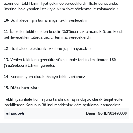
üzerinden teklif birim fiyat şeklinde vereceklerdir. İhale sonucunda,
üzerine ihale yapılan istekliyle birim fiyat sözleşme imzalanacaktır.
10-
Bu ihalede, işin tamamı için teklif verilecektir.
11-
İstekliler teklif ettikleri bedelin %3’ünden az olmamak üzere kendi
belirleyecekleri tutarda geçici teminat vereceklerdir.
12-
Bu ihalede elektronik eksiltme yapılmayacaktır.
13-
Verilen tekliflerin geçerlilik süresi, ihale tarihinden itibaren
180
(YüzSeksen)
takvim günüdür.
14-
Konsorsiyum olarak ihaleye teklif verilemez.
15- Diğer hususlar:
Teklif fiyatı ihale komisyonu tarafından aşırı düşük olarak tespit edilen
isteklilerden Kanunun 38 inci maddesine göre açıklama istenecektir.
#ilangovtr
Basın No ILN02478830