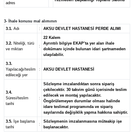
adres
3- İhale konusu mal alımının
3.1.
Adı
:
AKSU DEVLET HASTANESİ PERDE ALIMI
22 Kalem
3.2.
Niteliği, türü
Ayrıntılı bilgiye EKAP’ta yer alan ihale
:
ve miktarı
dokümanı içinde bulunan idari şartnameden
ulaşılabilir.
3.3.
Yapılacağı/teslim
:
AKSU DEVLET HASTANESİ
edileceği yer
Sözleşme imzalandıktan sonra sipariş
çekilecektir. 30 takvim günü içerisinde teslim
3.4.
edilecek ve montaj yapılacaktır.
Süresi/teslim
:
Öngörülemeyen durumlar olması halinde
tarihi
idare teslimat programında ve sipariş
sayılarında değişiklik yapma hakkına sahiptir.
3.5.
İşe başlama
Sözleşmenin imzalanmasına müteakip işe
:
tarihi
başlanacaktır.