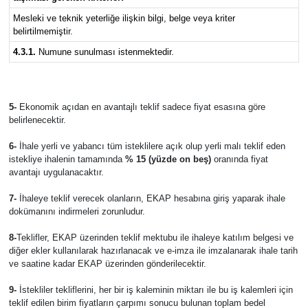
Mesleki ve teknik yeterliğe ilişkin bilgi, belge veya kriter
belirtilmemiştir.
4.3.1.
Numune sunulması istenmektedir.
5-
Ekonomik açıdan en avantajlı teklif sadece fiyat esasına göre
belirlenecektir.
6-
İhale yerli ve yabancı tüm isteklilere açık olup yerli malı teklif eden
istekliye ihalenin tamamında
% 15 (yüzde on beş)
oranında fiyat
avantajı uygulanacaktır.
7-
İhaleye teklif verecek olanların, EKAP hesabına giriş yaparak ihale
dokümanını indirmeleri zorunludur.
8-
Teklifler, EKAP üzerinden teklif mektubu ile ihaleye katılım belgesi ve
diğer ekler kullanılarak hazırlanacak ve e-imza ile imzalanarak ihale tarih
ve saatine kadar EKAP üzerinden gönderilecektir.
9-
İstekliler tekliflerini, her bir iş kaleminin miktarı ile bu iş kalemleri için
teklif edilen birim fiyatların çarpımı sonucu bulunan toplam bedel