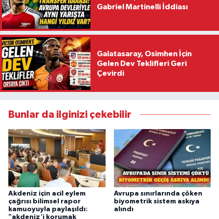
Gabriel Martinelli İddiası
Galatasaray, Osimhen İçin
Gelen Dev Teklifleri Geri
Çevirdi
Bunlar da ilginizi çekebilir
Akdeniz için acil eylem
Avrupa sınırlarında çöken
çağrısı bilimsel rapor
biyometrik sistem askıya
kamuoyuyla paylaşıldı:
alındı
"akdeniz'i korumak