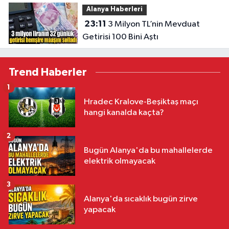
Alanya Haberleri
23:11
3 Milyon TL’nin Mevduat
Getirisi 100 Bini Aştı
Trend Haberler
1
Hradec Kralove-Beşiktaş maçı
hangi kanalda kaçta?
2
Bugün Alanya'da bu mahallelerde
elektrik olmayacak
3
Alanya'da sıcaklık bugün zirve
yapacak