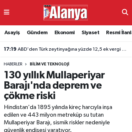
Asayiş
Antalya Nöbetçi Eczaneler
Asayiş
Gündem
Ekonomi
Siyaset
Resmi İlanl
Gündem
Antalya Hava Durumu
17:19
ABD'den Türk zeytinyağına yüzde 12,5 ek vergi kararı
Ekonomi
Antalya Namaz Vakitleri
HABERLER
BILIM VE TEKNOLOJI
Siyaset
Antalya Trafik Yoğunluk Haritası
130 yıllık Mullaperiyar
Resmi İlanlar
Süper Lig Puan Durumu ve Fikstür
Barajı'nda deprem ve
çökme riski
Alanyaspor
Tüm Manşetler
Hindistan'da 1895 yılında kireç harcıyla inşa
Turizm
Son Dakika Haberleri
edilen ve 443 milyon metreküp su tutan
Mullaperiyar Barajı, sismik riskler nedeniyle
E-Gazete
Haber Arşivi
güvenlik endişesi yaratıyor.