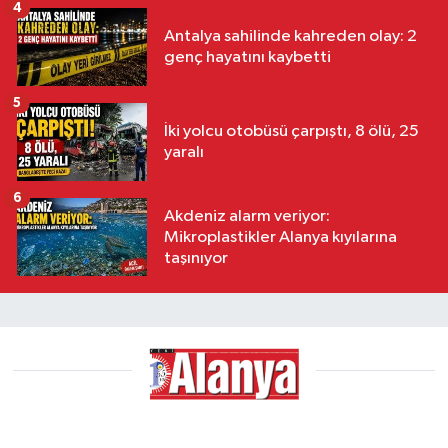
4
Antalya sahilinde kahreden olay: 2
genç hayatını kaybetti
5
İki yolcu otobüsü çarpıştı, 8 ölü, 25
yaralı
6
Akdeniz alarm veriyor:
Mikroplastikler Alanya kıyılarına
taşınıyor