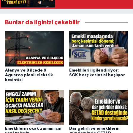
Bunlar da ilginizi çekebilir
Alanya ve 8 ilçede 9
Emeklileri ilgilendiriyor:
Ağustos planlı elektrik
SGK borç kesintisi başlıyor
kesintisi
Emeklilerin ocak zammı için
Dar gelirli ve emeklilerin