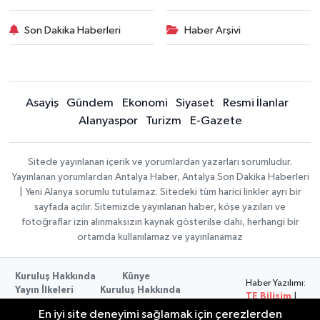
Son Dakika Haberleri
Haber Arşivi
Asayiş
Gündem
Ekonomi
Siyaset
Resmi İlanlar
Alanyaspor
Turizm
E-Gazete
Sitede yayınlanan içerik ve yorumlardan yazarları sorumludur.
Yayınlanan yorumlardan Antalya Haber, Antalya Son Dakika Haberleri
| Yeni Alanya sorumlu tutulamaz. Sitedeki tüm harici linkler ayrı bir
sayfada açılır. Sitemizde yayınlanan haber, köşe yazıları ve
fotoğraflar izin alınmaksızın kaynak gösterilse dahi, herhangi bir
ortamda kullanılamaz ve yayınlanamaz
Kuruluş Hakkında
Künye
Haber Yazılımı:
Yayın İlkeleri
Kuruluş Hakkında
TE Bilişim
|
Düzeltme Politikası
Veri Politikası
Copyright ©
En iyi site deneyimi sağlamak için çerezlerden
Kullanım Şartları