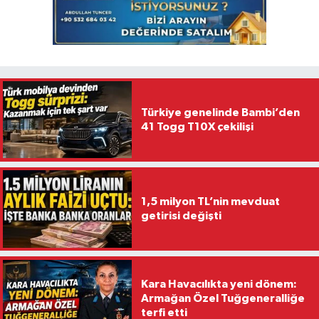
Türkiye genelinde Bambi’den
41 Togg T10X çekilişi
1,5 milyon TL’nin mevduat
getirisi değişti
Kara Havacılıkta yeni dönem:
Armağan Özel Tuğgeneralliğe
terfi etti