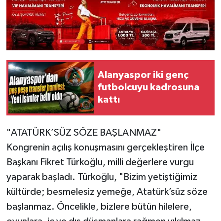
Alanyaspor iki genç
futbolcuyu kadrosuna
kattı
​"ATATÜRK’SÜZ SÖZE BAŞLANMAZ"
​Kongrenin açılış konuşmasını gerçekleştiren İlçe
Başkanı Fikret Türkoğlu, milli değerlere vurgu
yaparak başladı. Türkoğlu, "Bizim yetiştiğimiz
kültürde; besmelesiz yemeğe, Atatürk’süz söze
başlanmaz. Öncelikle, bizlere bütün hilelere,