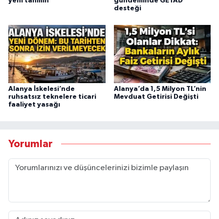
yeni tahmin
gündeminde GETAD
desteği
Alanya İskelesi’nde
Alanya’da 1,5 Milyon TL’nin
ruhsatsız teknelere ticari
Mevduat Getirisi Değişti
faaliyet yasağı
Yorumlar