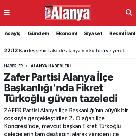
Asayiş
Antalya Nöbetçi Eczaneler
Asayiş
Gündem
Ekonomi
Siyaset
Resmi İlanl
Gündem
Antalya Hava Durumu
22:12
Kardeş şehir talsi’de alanya’nın kültürü ve yerel değerleri tanıtıldı
Ekonomi
Antalya Namaz Vakitleri
HABERLER
ALANYA HABERLERI
Siyaset
Antalya Trafik Yoğunluk Haritası
Zafer Partisi Alanya İlçe
Resmi İlanlar
Süper Lig Puan Durumu ve Fikstür
Başkanlığı'nda Fikret
Türkoğlu güven tazeledi
Alanyaspor
Tüm Manşetler
ZAFER Partisi Alanya İlçe Başkanlığı’nın büyük bir
Turizm
Son Dakika Haberleri
coşkuyla gerçekleştirilen 2. Olağan İlçe
Kongresi’nde, mevcut başkan Fikret Türkoğlu
E-Gazete
Haber Arşivi
delegelerin tam desteğini alarak yeniden ilçe