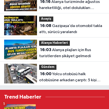
16:16
Alanya turizminde ağustos
hareketliliği, otel dolulukları
yükseldi
Asayiş
16:08
Gazipaşa’da otomobil takla
attı, sürücü yaralandı
Alanya Haberleri
16:03
Alanya plajları için Rus
turistlerden şikâyet gelmedi
Gündem
16:00
Yolcu otobüsü halk
otobüsüne arkadan çarptı: 5 kişi
yaralandı
Trend Haberler
1