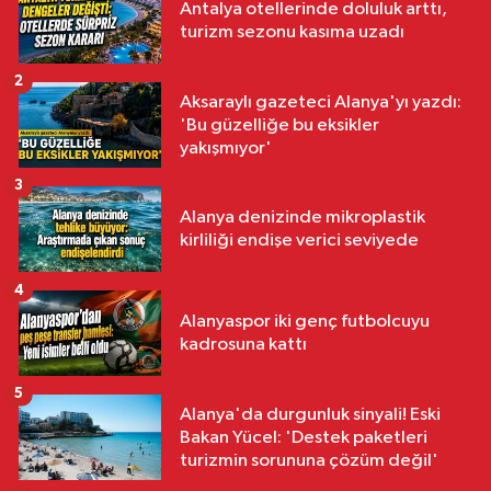
Antalya otellerinde doluluk arttı,
turizm sezonu kasıma uzadı
2
Aksaraylı gazeteci Alanya'yı yazdı:
'Bu güzelliğe bu eksikler
yakışmıyor'
3
Alanya denizinde mikroplastik
kirliliği endişe verici seviyede
4
Alanyaspor iki genç futbolcuyu
kadrosuna kattı
5
Alanya'da durgunluk sinyali! Eski
Bakan Yücel: 'Destek paketleri
turizmin sorununa çözüm değil'