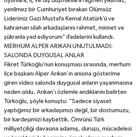
oyunlara, iç ve dış düşmanlara rağmen yıkılmaz,
yenilmez bir Cumhuriyet bırakan Ölümsüz
Liderimiz Gazi Mustafa Kemal Atatürk’ü ve
kahraman silah arkadaşlarını rahmet, minnet ve
şükranla yad ediyorum" ifadelerini kullandı.
​MERHUM ALPER ARIKAN UNUTULMADI:
SALONDA DUYGUSAL ANLAR
​Fikret Türkoğlu’nun konuşması sırasında, merhum
ilçe başkanı Alper Arıkan’ın anısına gösterime
giren video salonda duygusal anların yaşanmasına
neden oldu. Arıkan’ı özlemle andıklarını belirten
Türkoğlu, şöyle konuştu: "Sadece siyaset
yaptığımız bir arkadaşımızı değil, bir dostumuzu,
bir kardeşimizi kaybettik. Ömrünü Türk
milliyetçiliği davasına adamış, duruşu, mücadelesi