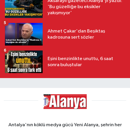
Aksaraylı gazeteci Alanya'yı yazdı:
'Bu güzelliğe bu eksikler
yakışmıyor'
5
Ahmet Çakar'dan Beşiktaş
kadrosuna sert sözler
6
Eşini benzinlikte unuttu, 6 saat
sonra buluştular
Antalya'nın köklü medya gücü Yeni Alanya, şehrin her