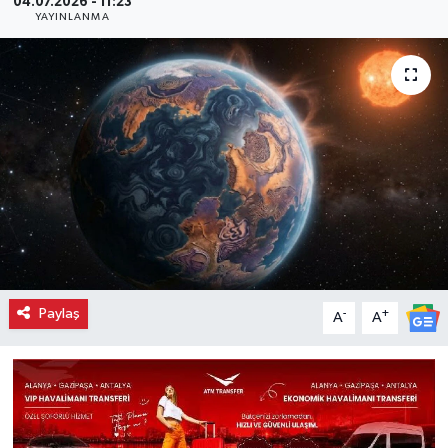
04.07.2026 - 11:23
YAYINLANMA
Paylaş
-
+
A
A