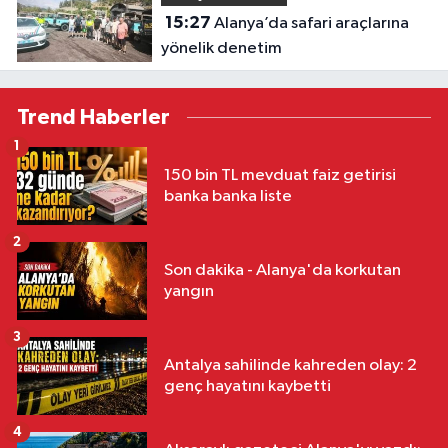
15:27
Alanya’da safari araçlarına
yönelik denetim
Trend Haberler
1
150 bin TL mevduat faiz getirisi
banka banka liste
2
Son dakika - Alanya'da korkutan
yangın
3
Antalya sahilinde kahreden olay: 2
genç hayatını kaybetti
4