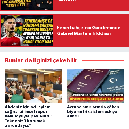
terfi etti
Fenerbahçe'nin Gündeminde
Gabriel Martinelli İddiası
Bunlar da ilginizi çekebilir
Akdeniz için acil eylem
Avrupa sınırlarında çöken
çağrısı bilimsel rapor
biyometrik sistem askıya
kamuoyuyla paylaşıldı:
alındı
"akdeniz'i korumak
zorundayız"