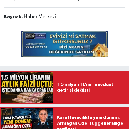
Kaynak:
Haber Merkezi
1,5 milyon TL’nin mevduat
getirisi değişti
Kara Havacılıkta yeni dönem:
Armağan Özel Tuğgeneralliğe