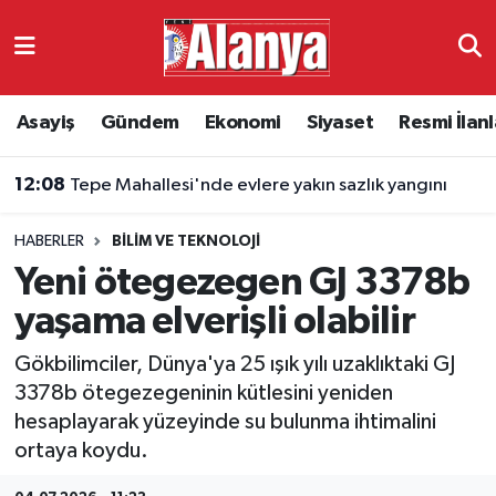
Asayiş
Antalya Nöbetçi Eczaneler
Asayiş
Gündem
Ekonomi
Siyaset
Resmi İlanl
Gündem
Antalya Hava Durumu
12:08
Tepe Mahallesi'nde evlere yakın sazlık yangını
Ekonomi
Antalya Namaz Vakitleri
HABERLER
BILIM VE TEKNOLOJI
Siyaset
Antalya Trafik Yoğunluk Haritası
Yeni ötegezegen GJ 3378b
Resmi İlanlar
Süper Lig Puan Durumu ve Fikstür
yaşama elverişli olabilir
Gökbilimciler, Dünya'ya 25 ışık yılı uzaklıktaki GJ
Alanyaspor
Tüm Manşetler
3378b ötegezegeninin kütlesini yeniden
hesaplayarak yüzeyinde su bulunma ihtimalini
Turizm
Son Dakika Haberleri
ortaya koydu.
E-Gazete
Haber Arşivi