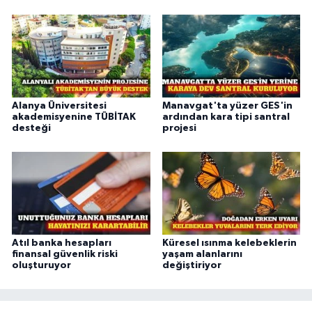
Alanya Üniversitesi
Manavgat'ta yüzer GES'in
akademisyenine TÜBİTAK
ardından kara tipi santral
desteği
projesi
Atıl banka hesapları
Küresel ısınma kelebeklerin
finansal güvenlik riski
yaşam alanlarını
oluşturuyor
değiştiriyor