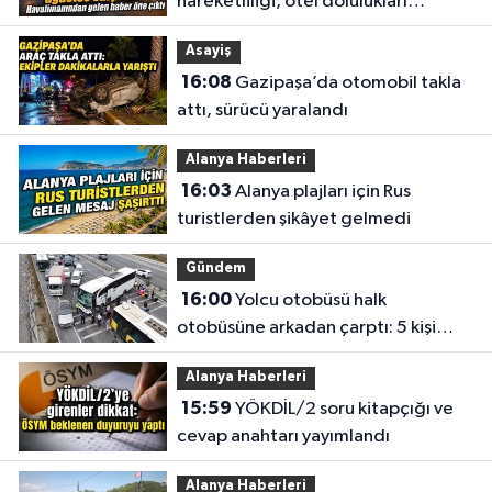
hareketliliği, otel dolulukları
yükseldi
Asayiş
16:08
Gazipaşa’da otomobil takla
attı, sürücü yaralandı
Alanya Haberleri
16:03
Alanya plajları için Rus
turistlerden şikâyet gelmedi
Gündem
16:00
Yolcu otobüsü halk
otobüsüne arkadan çarptı: 5 kişi
yaralandı
Alanya Haberleri
15:59
YÖKDİL/2 soru kitapçığı ve
cevap anahtarı yayımlandı
Alanya Haberleri