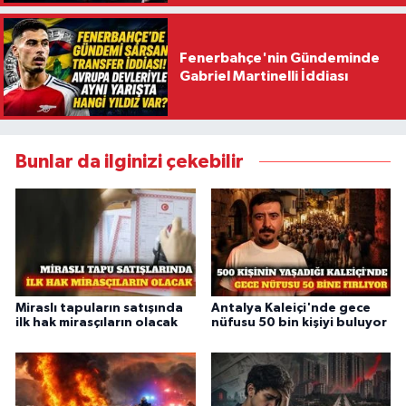
Fenerbahçe'nin Gündeminde
Gabriel Martinelli İddiası
Bunlar da ilginizi çekebilir
Miraslı tapuların satışında
Antalya Kaleiçi'nde gece
ilk hak mirasçıların olacak
nüfusu 50 bin kişiyi buluyor