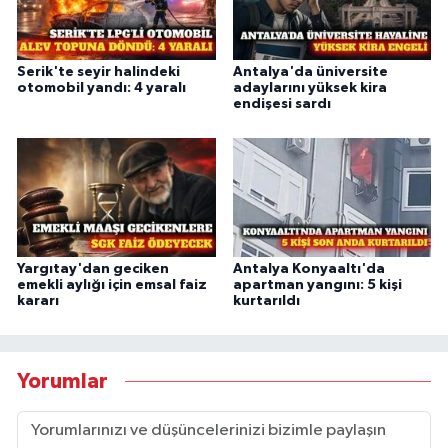
Serik'te seyir halindeki
Antalya'da üniversite
otomobil yandı: 4 yaralı
adaylarını yüksek kira
endişesi sardı
Yargıtay'dan geciken
Antalya Konyaaltı'da
emekli aylığı için emsal faiz
apartman yangını: 5 kişi
kararı
kurtarıldı
Yorumlar