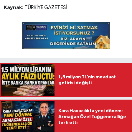
Kaynak:
TÜRKİYE GAZETESİ
1,5 milyon TL’nin mevduat
getirisi değişti
Kara Havacılıkta yeni dönem:
Armağan Özel Tuğgeneralliğe
terfi etti