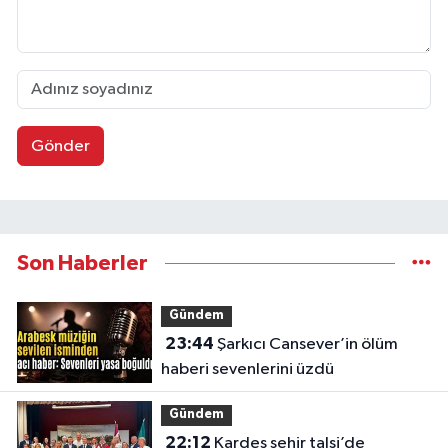
Gönder
Son Haberler
Gündem
23:44
Şarkıcı Cansever’in ölüm
haberi sevenlerini üzdü
Gündem
22:12
Kardeş şehir talsi’de