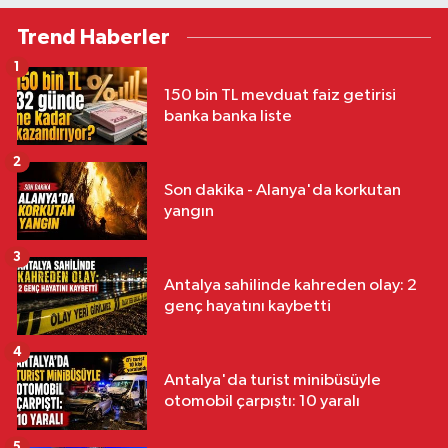
Trend Haberler
1
150 bin TL mevduat faiz getirisi
banka banka liste
2
Son dakika - Alanya'da korkutan
yangın
3
Antalya sahilinde kahreden olay: 2
genç hayatını kaybetti
4
Antalya'da turist minibüsüyle
otomobil çarpıştı: 10 yaralı
5