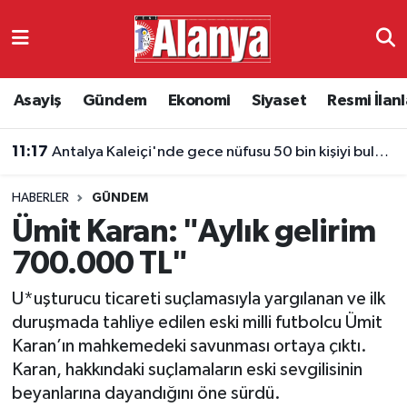
Asayiş
Antalya Nöbetçi Eczaneler
Asayiş
Gündem
Ekonomi
Siyaset
Resmi İlanl
Gündem
Antalya Hava Durumu
11:17
Antalya Kaleiçi'nde gece nüfusu 50 bin kişiyi buluyor
Ekonomi
Antalya Namaz Vakitleri
HABERLER
GÜNDEM
Siyaset
Antalya Trafik Yoğunluk Haritası
Ümit Karan: "Aylık gelirim
Resmi İlanlar
Süper Lig Puan Durumu ve Fikstür
700.000 TL"
U*uşturucu ticareti suçlamasıyla yargılanan ve ilk
Alanyaspor
Tüm Manşetler
duruşmada tahliye edilen eski milli futbolcu Ümit
Karan’ın mahkemedeki savunması ortaya çıktı.
Turizm
Son Dakika Haberleri
Karan, hakkındaki suçlamaların eski sevgilisinin
beyanlarına dayandığını öne sürdü.
E-Gazete
Haber Arşivi