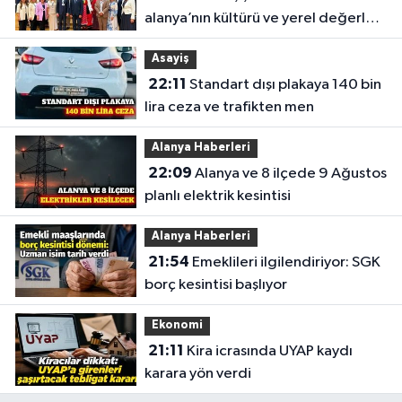
alanya’nın kültürü ve yerel değerleri
tanıtıldı
Asayiş
22:11
Standart dışı plakaya 140 bin
lira ceza ve trafikten men
Alanya Haberleri
22:09
Alanya ve 8 ilçede 9 Ağustos
planlı elektrik kesintisi
Alanya Haberleri
21:54
Emeklileri ilgilendiriyor: SGK
borç kesintisi başlıyor
Ekonomi
21:11
Kira icrasında UYAP kaydı
karara yön verdi