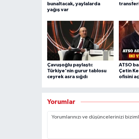
bunaltacak, yaylalarda
transferi
yağış var
Çavuşoğlu paylaştı:
ATSO ba
Türkiye'nin gurur tablosu
Çetin K
ceyrek asra sığdı
ofisini aç
Yorumlar