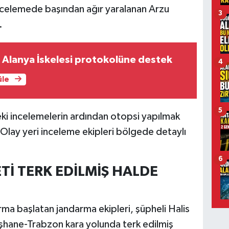
k incelemede başından ağır yaralanan Arzu
3
.
 Alanya İskelesi protokolüne destek
4
üle
5
ki incelemelerin ardından otopsi yapılmak
 Olay yeri inceleme ekipleri bölgede detaylı
6
İ TERK EDİLMİŞ HALDE
rma başlatan jandarma ekipleri, şüpheli Halis
şhane-Trabzon kara yolunda terk edilmiş