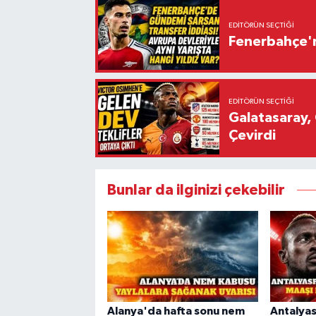
EDITÖRÜN SEÇTIĞI
Fenerbahçe'n
EDITÖRÜN SEÇTIĞI
Galatasaray, 
Çevirdi
Bunlar da ilginizi çekebilir
Alanya'da hafta sonu nem
Antalya