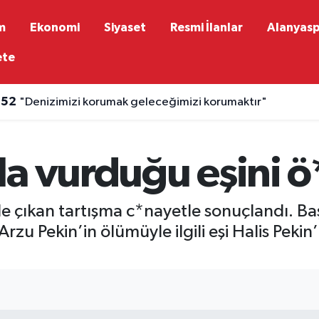
m
Ekonomi
Siyaset
Resmi İlanlar
Alanyas
ete
:52
"Denizimizi korumak geleceğimizi korumaktır"
la vurduğu eşini 
e çıkan tartışma c*nayetle sonuçlandı. Ba
Arzu Pekin’in ölümüyle ilgili eşi Halis Pekin