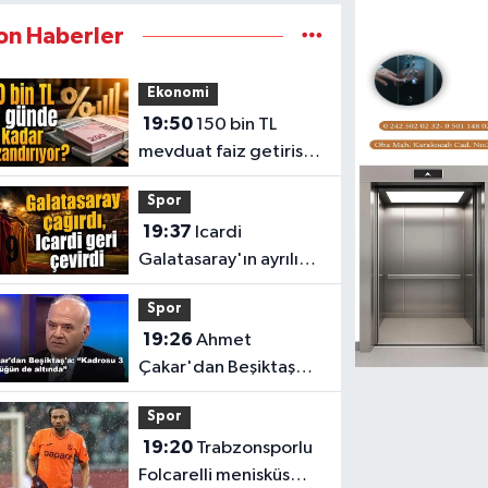
on Haberler
Ekonomi
19:50
150 bin TL
mevduat faiz getirisi
banka banka liste
Spor
19:37
Icardi
Galatasaray'ın ayrılık
davetini kabul etmedi
Spor
19:26
Ahmet
Çakar'dan Beşiktaş
kadrosuna sert sözler
Spor
19:20
Trabzonsporlu
Folcarelli menisküs