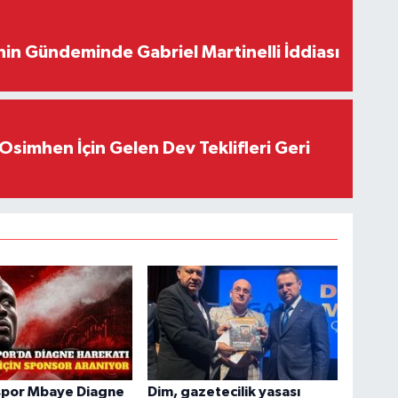
in Gündeminde Gabriel Martinelli İddiası
Osimhen İçin Gelen Dev Teklifleri Geri
spor Mbaye Diagne
Dim, gazetecilik yasası