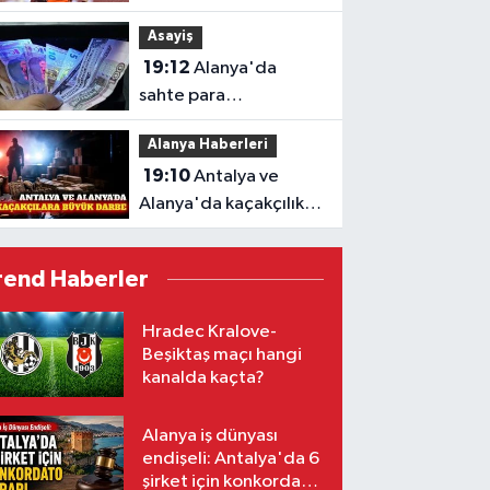
ameliyatı geçirdi
Asayiş
19:12
Alanya'da
sahte para
operasyonu: 3 şüpheli
Alanya Haberleri
yakalandı
19:10
Antalya ve
Alanya'da kaçakçılık
operasyonu bilançosu
rend Haberler
Hradec Kralove-
Beşiktaş maçı hangi
kanalda kaçta?
Alanya iş dünyası
endişeli: Antalya'da 6
şirket için konkordato