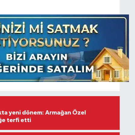
ıkta yeni dönem: Armağan Özel
e terfi etti