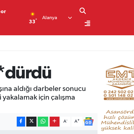
por
Alanya
°
33
ö*dürdü
şına aldığı darbeler sonucu
’i yakalamak için çalışma
-
+
A
A