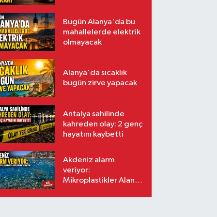
kararı
Bugün Alanya'da bu
mahallelerde elektrik
olmayacak
Alanya'da sıcaklık
bugün zirve yapacak
Antalya sahilinde
kahreden olay: 2 genç
hayatını kaybetti
Akdeniz alarm
veriyor:
Mikroplastikler Alanya
kıyılarına taşınıyor