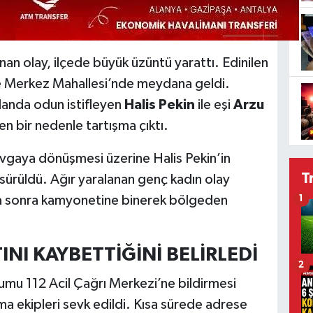
an olay, ilçede büyük üzüntü yarattı. Edinilen
nde Merkez Mahallesi’nde meydana geldi.
landa odun istifleyen
Halis Pekin
ile eşi
Arzu
n bir nedenle tartışma çıktı.
vgaya dönüşmesi üzerine Halis Pekin’in
T
 sürüldü. Ağır yaralanan genç kadın olay
aha sonra kamyonetine binerek bölgeden
1
INI KAYBETTİĞİNİ BELİRLEDİ
2
mu 112 Acil Çağrı Merkezi’ne bildirmesi
ma ekipleri sevk edildi. Kısa sürede adrese