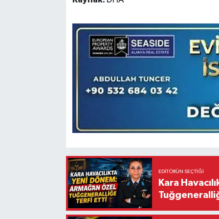
EDITÖRÜN SEÇTIĞI
Kara Havacıl
Tuğgeneralliğ