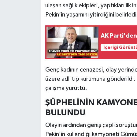
ulaşan sağlık ekipleri, yaptıkları il
Pekin’in yaşamını yitirdiğini belirledi
AK Parti'den
İçeriği Görünt
Genç kadının cenazesi, olay yerinde
üzere adli tıp kurumuna gönderildi.
çalışma yürüttü.
ŞÜPHELİNİN KAMYONET
BULUNDU
Olayın ardından geniş çaplı soruştu
Pekin’in kullandığı kamyoneti Gümü