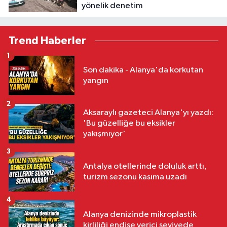
yönelik denetim
Trend Haberler
1
Son dakika - Alanya'da korkutan
yangın
2
Aksaraylı gazeteci Alanya'yı yazdı:
'Bu güzelliğe bu eksikler
yakışmıyor'
3
Antalya otellerinde doluluk arttı,
turizm sezonu kasıma uzadı
4
Alanya denizinde mikroplastik
kirliliği endişe verici seviyede