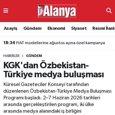
Asayiş
Antalya Nöbetçi Eczaneler
Asayiş
Gündem
Ekonomi
Siyaset
Resmi İlanl
Gündem
Antalya Hava Durumu
18:34
FIAT modellerine ağustos ayına özel kampanya
Ekonomi
Antalya Namaz Vakitleri
HABERLER
GÜNDEM
Siyaset
Antalya Trafik Yoğunluk Haritası
KGK'dan Özbekistan-
Resmi İlanlar
Süper Lig Puan Durumu ve Fikstür
Türkiye medya buluşması
Küresel Gazeteciler Konseyi tarafından
Alanyaspor
Tüm Manşetler
düzenlenen Özbekistan-Türkiye Medya Buluşması
Programı başladı. 2–7 Haziran 2026 tarihleri
Turizm
Son Dakika Haberleri
arasında gerçekleştirilen program, iki ülke
arasında medya alanındaki iş birliğini
E-Gazete
Haber Arşivi