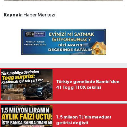
Kaynak:
Haber Merkezi
Türkiye genelinde Bambi’den
41 Togg T10X çekilişi
1,5 milyon TL’nin mevduat
getirisi değişti