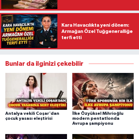
Kara Havacılıkta yeni dönem:
Armağan Özel Tuğgeneralliğe
terfi etti
Bunlar da ilginizi çekebilir
Antalya vekili Coşar'dan
İlke Özyüksel Mihrioğlu
çocuk yasası eleştirisi
modern pentatlonda
Avrupa şampiyonu