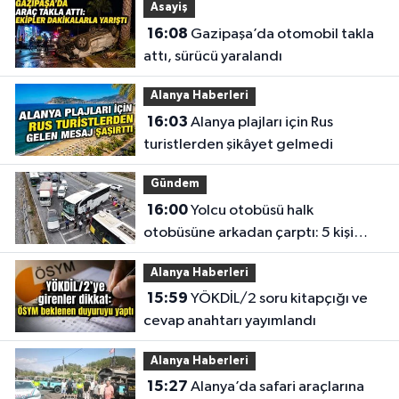
Asayiş
16:08
Gazipaşa’da otomobil takla
attı, sürücü yaralandı
Alanya Haberleri
16:03
Alanya plajları için Rus
turistlerden şikâyet gelmedi
Gündem
16:00
Yolcu otobüsü halk
otobüsüne arkadan çarptı: 5 kişi
yaralandı
Alanya Haberleri
15:59
YÖKDİL/2 soru kitapçığı ve
cevap anahtarı yayımlandı
Alanya Haberleri
15:27
Alanya’da safari araçlarına