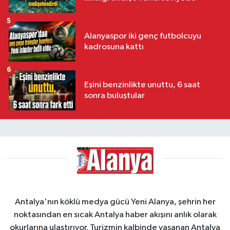
5
Alanyaspor iki genç futbolcuyu
kadrosuna kattı
6
Eşini benzinlikte unuttu, 6 saat
sonra buluştular
Antalya'nın köklü medya gücü Yeni Alanya, şehrin her
noktasından en sıcak Antalya haber akışını anlık olarak
okurlarına ulaştırıyor. Turizmin kalbinde yaşanan Antalya