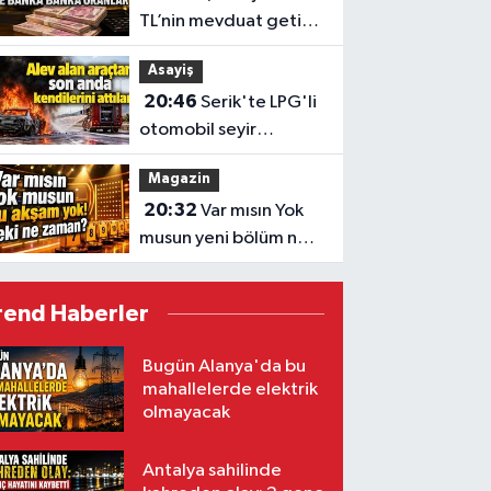
TL’nin mevduat getirisi
değişti
Asayiş
20:46
Serik'te LPG'li
otomobil seyir
halindeyken alev aldı
Magazin
20:32
Var mısın Yok
musun yeni bölüm ne
zaman?
rend Haberler
Bugün Alanya'da bu
mahallelerde elektrik
olmayacak
Antalya sahilinde