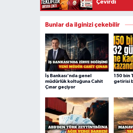
Çevirdi
Bunlar da ilginizi çekebilir
İş Bankası'nda genel
150 bin 
müdürlük koltuğuna Cahit
getirisi
Çınar geçiyor