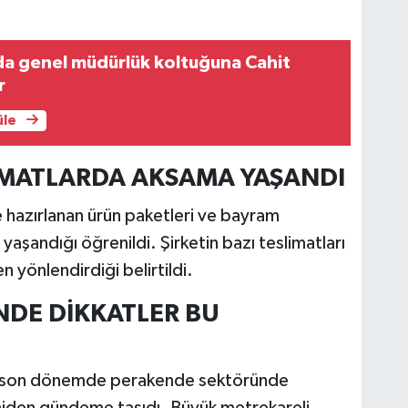
da genel müdürlük koltuğuna Cahit
r
üle
İMATLARDA AKSAMA YAŞANDI
hazırlanan ürün paketleri ve bayram
yaşandığı öğrenildi. Şirketin bazı teslimatları
n yönlendirdiği belirtildi.
DE DİKKATLER BU
, son dönemde perakende sektöründe