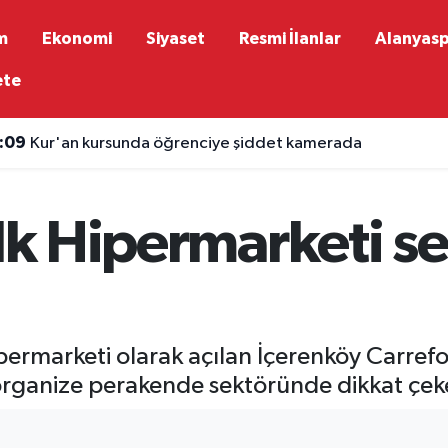
m
Ekonomi
Siyaset
Resmi İlanlar
Alanyas
ete
:09
Kur'an kursunda öğrenciye şiddet kamerada
ilk Hipermarketi se
ipermarketi olarak açılan İçerenköy Carrefo
rganize perakende sektöründe dikkat çeke