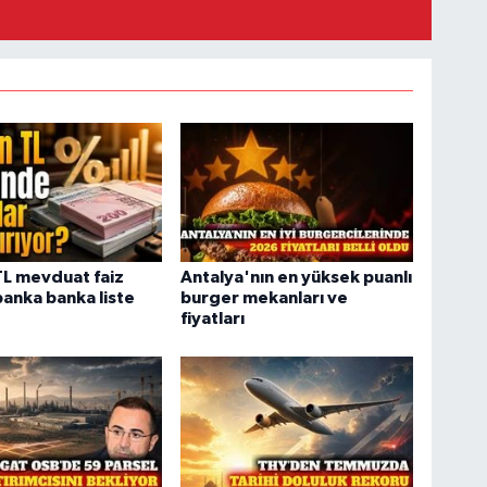
TL mevduat faiz
Antalya'nın en yüksek puanlı
 banka banka liste
burger mekanları ve
fiyatları