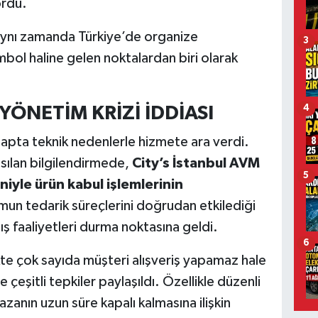
ördü.
aynı zamanda Türkiye’de organize
3
ol haline gelen noktalardan biri olarak
ÖNETİM KRİZİ İDDİASI
4
tapta teknik nedenlerle hizmete ara verdi.
sılan bilgilendirmede,
City’s İstanbul AVM
5
iyle ürün kabul işlemlerinin
un tedarik süreçlerini doğrudan etkilediği
ş faaliyetleri durma noktasına geldi.
6
te çok sayıda müşteri alışveriş yapamaz hale
çeşitli tepkiler paylaşıldı. Özellikle düzenli
zanın uzun süre kapalı kalmasına ilişkin