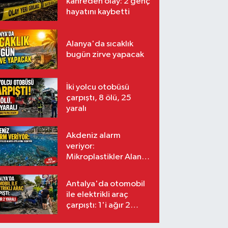
kahreden olay: 2 genç
hayatını kaybetti
Alanya'da sıcaklık
bugün zirve yapacak
İki yolcu otobüsü
çarpıştı, 8 ölü, 25
yaralı
Akdeniz alarm
veriyor:
Mikroplastikler Alanya
kıyılarına taşınıyor
Antalya'da otomobil
ile elektrikli araç
çarpıştı: 1'i ağır 2
yaralı