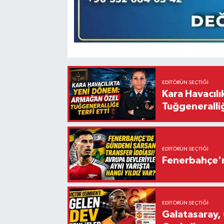
EDITÖRÜN SEÇTIĞI
Kara Havacıl
Tuğgeneralliğ
EDITÖRÜN SEÇTIĞI
Fenerbahçe'n
EDITÖRÜN SEÇTIĞI
Galatasaray, 