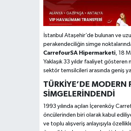
İstanbul Ataşehir’de bulunan ve uzu
perakendeciliğin simge noktalarında
CarrefourSA Hipermarketi
, 18 M
Yaklaşık 33 yıldır faaliyet göster
sektör temsilcileri arasında geniş y
TÜRKİYE’DE MODERN
SİMGELERİNDENDİ
1993 yılında açılan İçerenköy Carr
öncülerinden biri olarak kabul ediliyo
ve toplu alışveriş anlayışıyla özellik