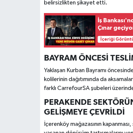
belirsizlikten şikayet etti.
İş Bankası'n
Çınar geçiyo
İçeriği Görünt
BAYRAM ÖNCESİ TESL
Yaklaşan Kurban Bayramı öncesinde 
kolilerinin dağıtımında da aksamalar 
farklı CarrefourSA şubeleri üzerinde
PERAKENDE SEKTÖRÜN
GELİŞMEYE ÇEVRİLDİ
İçerenköy mağazasının kapanması