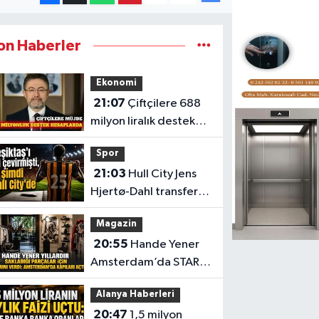
on Haberler
Ekonomi
21:07
Çiftçilere 688
milyon liralık destek
ödemesi başladı
Spor
21:03
Hull City Jens
Hjertø-Dahl transferini
tamamladı
Magazin
20:55
Hande Yener
Amsterdam’da STAR
Gene projesini hayata
Alanya Haberleri
geçirdi
20:47
1,5 milyon