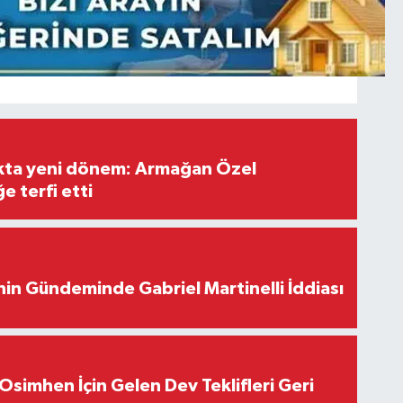
ıkta yeni dönem: Armağan Özel
e terfi etti
in Gündeminde Gabriel Martinelli İddiası
Osimhen İçin Gelen Dev Teklifleri Geri