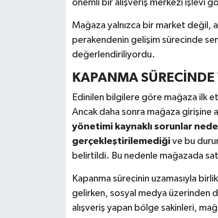
önemli bir alışveriş merkezi işlevi g
Mağaza yalnızca bir market değil, 
perakendenin gelişim sürecinde semb
değerlendiriliyordu.
KAPANMA SÜRECİNDE Y
Edinilen bilgilere göre mağaza ilk e
Ancak daha sonra mağaza girişine a
yönetimi kaynaklı sorunlar neden
gerçekleştirilemediği
ve bu durum
belirtildi. Bu nedenle mağazada satı
Kapanma sürecinin uzamasıyla birlik
gelirken, sosyal medya üzerinden de 
alışveriş yapan bölge sakinleri, mağa