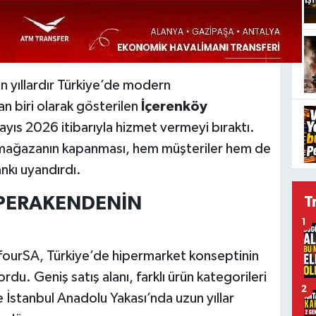
n yıllardır Türkiye’de modern
n biri olarak gösterilen
İçerenköy
ayıs 2026 itibarıyla hizmet vermeyi bıraktı.
en mağazanın kapanması, hem müşteriler hem de
ankı uyandırdı.
 PERAKENDENİN
T
1
efourSA, Türkiye’de hipermarket konseptinin
rdu. Geniş satış alanı, farklı ürün kategorileri
2
le İstanbul Anadolu Yakası’nda uzun yıllar