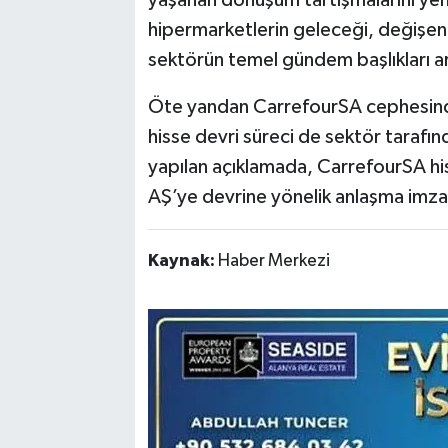
yaşanan dönüşüm tartışmalarını ye
hipermarketlerin geleceği, değişen tü
sektörün temel gündem başlıkları ar
Öte yandan CarrefourSA cephesinde 
hisse devri süreci de sektör tarafın
yapılan açıklamada, CarrefourSA hi
AŞ’ye devrine yönelik anlaşma imza
Kaynak:
Haber Merkezi