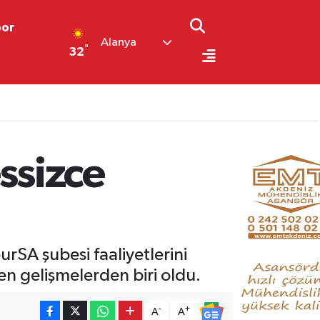
por
Alanya
°
32
ssizce
urSA şubesi faaliyetlerini
n gelişmelerden biri oldu.
-
+
A
A