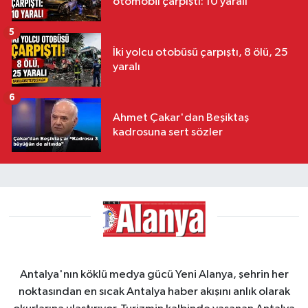
otomobil çarpıştı: 10 yaralı
5
İki yolcu otobüsü çarpıştı, 8 ölü, 25
yaralı
6
Ahmet Çakar'dan Beşiktaş
kadrosuna sert sözler
Antalya'nın köklü medya gücü Yeni Alanya, şehrin her
noktasından en sıcak Antalya haber akışını anlık olarak