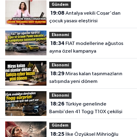
Gündem
19:08
Antalya vekili Coşar'dan
çocuk yasası eleştirisi
Ekonomi
18:34
FIAT modellerine ağustos
ayına özel kampanya
Ekonomi
18:29
Miras kalan taşınmazların
satışında yeni dönem
Ekonomi
18:26
Türkiye genelinde
Bambi’den 41 Togg T10X çekilişi
Gündem
18:25
İlke Özyüksel Mihrioğlu