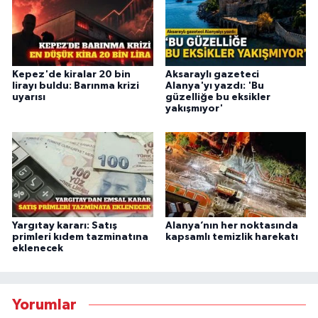
Kepez'de kiralar 20 bin
Aksaraylı gazeteci
lirayı buldu: Barınma krizi
Alanya'yı yazdı: 'Bu
uyarısı
güzelliğe bu eksikler
yakışmıyor'
Yargıtay kararı: Satış
Alanya’nın her noktasında
primleri kıdem tazminatına
kapsamlı temizlik harekatı
eklenecek
Yorumlar