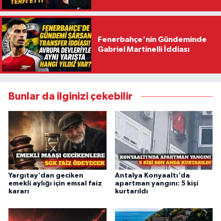
Fenerbahçe'nin Gündeminde
Gabriel Martinelli İddiası
Bunlar da ilginizi çekebilir
Yargıtay'dan geciken
Antalya Konyaaltı'da
emekli aylığı için emsal faiz
apartman yangını: 5 kişi
kararı
kurtarıldı