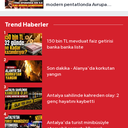
modern pentatlonda Avrupa
şampiyonu
Trend Haberler
1
150 bin TL mevduat faiz getirisi
banka banka liste
2
Son dakika - Alanya'da korkutan
yangın
3
Antalya sahilinde kahreden olay: 2
genç hayatını kaybetti
4
Antalya'da turist minibüsüyle