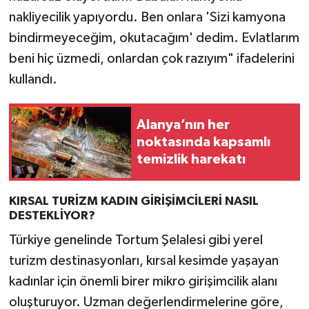
nakliyecilik yapıyordu. Ben onlara 'Sizi kamyona
bindirmeyeceğim, okutacağım' dedim. Evlatlarım
beni hiç üzmedi, onlardan çok razıyım" ifadelerini
kullandı.
Alanya’nın her
noktasında kapsamlı
temizlik harekatı
KIRSAL TURİZM KADIN GİRİŞİMCİLERİ NASIL
DESTEKLİYOR?
Türkiye genelinde Tortum Şelalesi gibi yerel
turizm destinasyonları, kırsal kesimde yaşayan
kadınlar için önemli birer mikro girişimcilik alanı
oluşturuyor. Uzman değerlendirmelerine göre,