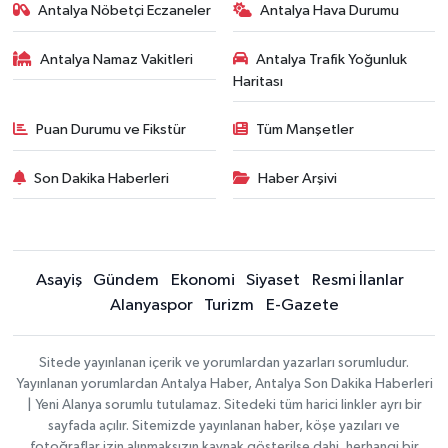
Antalya Nöbetçi Eczaneler
Antalya Hava Durumu
Antalya Namaz Vakitleri
Antalya Trafik Yoğunluk
Haritası
Puan Durumu ve Fikstür
Tüm Manşetler
Son Dakika Haberleri
Haber Arşivi
Asayiş
Gündem
Ekonomi
Siyaset
Resmi İlanlar
Alanyaspor
Turizm
E-Gazete
Sitede yayınlanan içerik ve yorumlardan yazarları sorumludur.
Yayınlanan yorumlardan Antalya Haber, Antalya Son Dakika Haberleri
| Yeni Alanya sorumlu tutulamaz. Sitedeki tüm harici linkler ayrı bir
sayfada açılır. Sitemizde yayınlanan haber, köşe yazıları ve
fotoğraflar izin alınmaksızın kaynak gösterilse dahi, herhangi bir