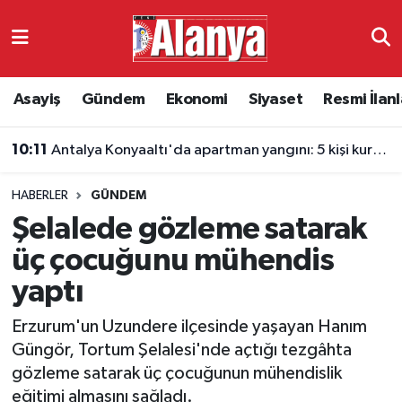
Asayiş
Antalya Nöbetçi Eczaneler
Asayiş
Gündem
Ekonomi
Siyaset
Resmi İlanl
Gündem
Antalya Hava Durumu
10:11
Antalya Konyaaltı'da apartman yangını: 5 kişi kurtarıldı
Ekonomi
Antalya Namaz Vakitleri
HABERLER
GÜNDEM
Siyaset
Antalya Trafik Yoğunluk Haritası
Şelalede gözleme satarak
Resmi İlanlar
Süper Lig Puan Durumu ve Fikstür
üç çocuğunu mühendis
yaptı
Alanyaspor
Tüm Manşetler
Erzurum'un Uzundere ilçesinde yaşayan Hanım
Turizm
Son Dakika Haberleri
Güngör, Tortum Şelalesi'nde açtığı tezgâhta
gözleme satarak üç çocuğunun mühendislik
E-Gazete
Haber Arşivi
eğitimi almasını sağladı.