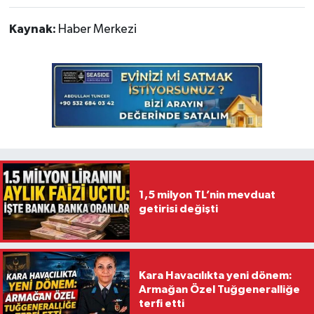
Kaynak:
Haber Merkezi
1,5 milyon TL’nin mevduat
getirisi değişti
Kara Havacılıkta yeni dönem:
Armağan Özel Tuğgeneralliğe
terfi etti