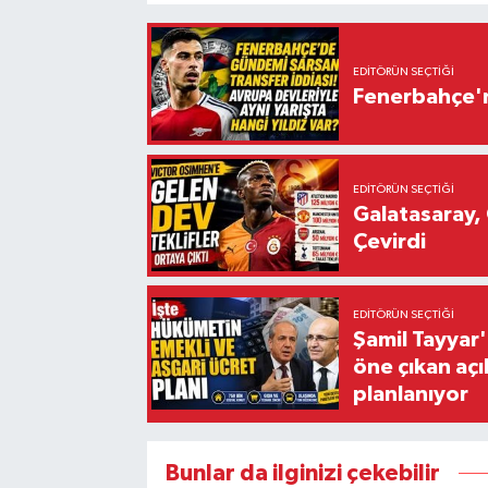
EDITÖRÜN SEÇTIĞI
Fenerbahçe'n
EDITÖRÜN SEÇTIĞI
Galatasaray, 
Çevirdi
EDITÖRÜN SEÇTIĞI
Şamil Tayyar
öne çıkan aç
planlanıyor
Bunlar da ilginizi çekebilir