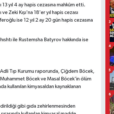
 13 yıl 4 ay hapis cezasına mahkûm etti.
ı ve Zeki Kışı'na 18'er yıl hapis cezası
feroğlu ise 12 yıl 2 ay 20 gün hapis cezasına
3
shtı ile Rustemsha Batyrov hakkında ise
4
5
 Adli Tıp Kurumu raporunda, Çiğdem Böcek,
dir Muhammet Böcek ve Masal Böcek'in ölüm
da kullanılan kimyasaldan kaynaklanan
6
dirildiği gibi gıda zehirlenmesinden
 sırasında kullanılan kimyasal madde