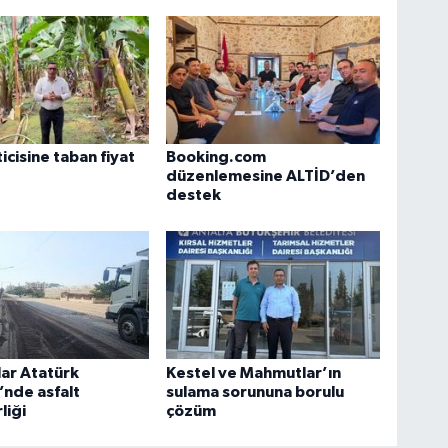
icisine taban fiyat
Booking.com
düzenlemesine ALTİD’den
destek
ar Atatürk
Kestel ve Mahmutlar’ın
nde asfalt
sulama sorununa borulu
liği
çözüm