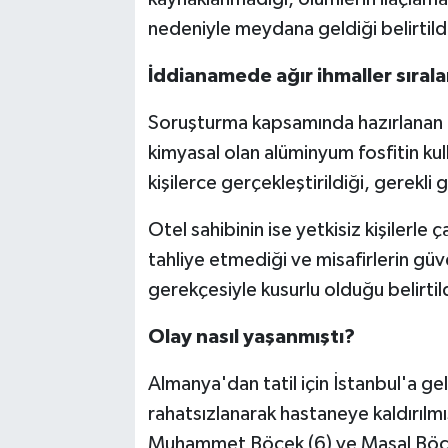
nedeniyle meydana geldiği belirtild
İddianamede ağır ihmaller sırala
Soruşturma kapsamında hazırlanan i
kimyasal olan alüminyum fosfitin kulla
kişilerce gerçekleştirildiği, gerekli 
Otel sahibinin ise yetkisiz kişilerle ç
tahliye etmediği ve misafirlerin güv
gerekçesiyle kusurlu olduğu belirtil
Olay nasıl yaşanmıştı?
Almanya'dan tatil için İstanbul'a ge
rahatsızlanarak hastaneye kaldırılm
Muhammet Böcek (6) ve Masal Böcek