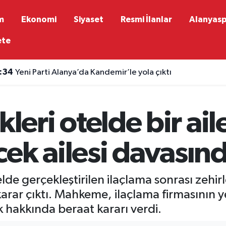
m
Ekonomi
Siyaset
Resmi İlanlar
Alanyas
ete
:34
Yeni Parti Alanya’da Kandemir’le yola çıktı
:30
Mahmutlar Atatürk Caddesi’nde asfalt seferberliği
tikleri otelde bir ai
ek ailesi davasınd
telde gerçekleştirilen ilaçlama sonrası zehir
arar çıktı. Mahkeme, ilaçlama firmasının yetk
ık hakkında beraat kararı verdi.