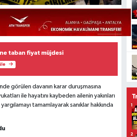
ine taban fiyat müjdesi
üle
nde görülen davanın karar duruşmasına
ukatları ile hayatını kaybeden ailenin yakınları
T
li yargılamayı tamamlayarak sanıklar hakkında
1
du
2