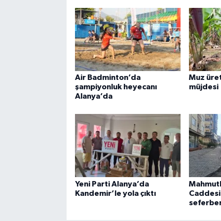
Air Badminton’da
Muz üret
şampiyonluk heyecanı
müjdesi
Alanya’da
Yeni Parti Alanya’da
Mahmutl
Kandemir’le yola çıktı
Caddesi’
seferber