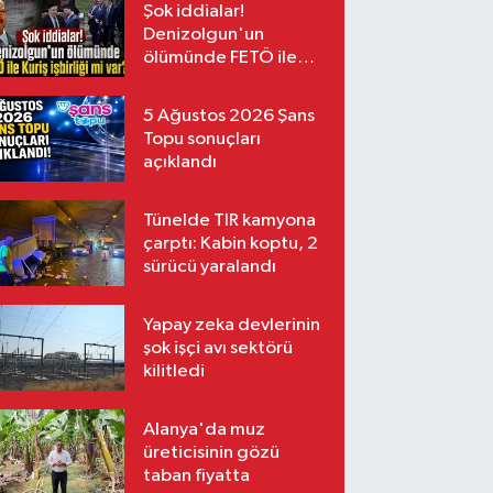
Şok iddialar!
Denizolgun'un
ölümünde FETÖ ile
Kuriş işbirliği mi var?
5 Ağustos 2026 Şans
Topu sonuçları
açıklandı
Tünelde TIR kamyona
çarptı: Kabin koptu, 2
sürücü yaralandı
Yapay zeka devlerinin
şok işçi avı sektörü
kilitledi
Alanya'da muz
üreticisinin gözü
taban fiyatta