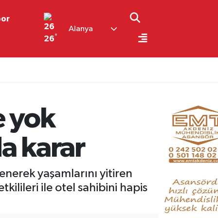
por
Alanya
°
26
le yok
a karar
lenerek yaşamlarını yitiren
ilileri ile otel sahibini hapis