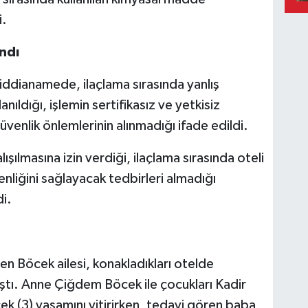
i.
ndı
ddianamede, ilaçlama sırasında yanlış
nıldığı, işlemin sertifikasız ve yetkisiz
güvenlik önlemlerinin alınmadığı ifade edildi.
alışılmasına izin verdiği, ilaçlama sırasında oteli
enliğini sağlayacak tedbirleri almadığı
di.
len Böcek ailesi, konakladıkları otelde
ıştı. Anne Çiğdem Böcek ile çocukları Kadir
 (3) yaşamını yitirirken, tedavi gören baba