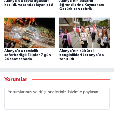
Alanya'da ceviz ağaçları
Alanya'nın başarılı
kesildi, vatandaş isyan etti
öğrencilerine Kaymakam
Öztürk'ten tebrik
Alanya'da temizlik
Alanya'nın kültürel
seferberliği: Ekipler 7 gün
zenginlikleri Letonya'da
24 saat sahada
tanıtıldı
Yorumlar