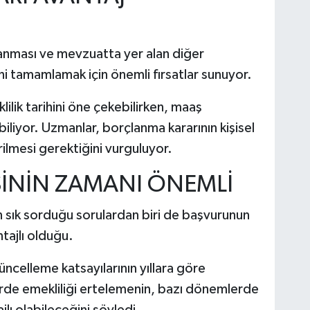
anması ve mevzuatta yer alan diğer
ni tamamlamak için önemli fırsatlar sunuyor.
lik tarihini öne çekebilirken, maaş
liyor. Uzmanlar, borçlanma kararının kişisel
lmesi gerektiğini vurguluyor.
ESİNİN ZAMANI ÖNEMLİ
ın sık sorduğu sorulardan biri de başvurunun
tajlı olduğu.
celleme katsayılarının yıllara göre
erde emekliliği ertelemenin, bazı dönemlerde
ı olabileceğini söyledi.