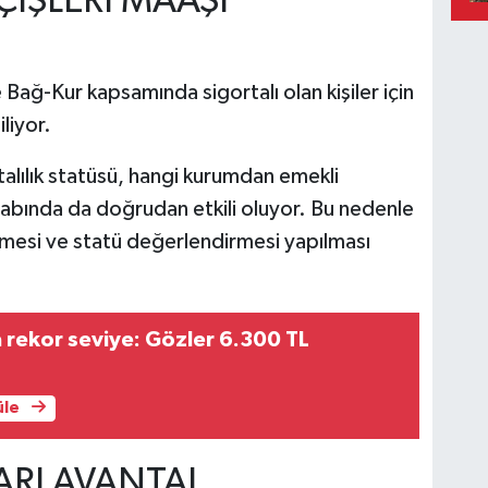
ÇİŞLERİ MAAŞI
ağ-Kur kapsamında sigortalı olan kişiler için
iliyor.
talılık statüsü, hangi kurumdan emekli
esabında da doğrudan etkili oluyor. Bu nedenle
rmesi ve statü değerlendirmesi yapılması
 rekor seviye: Gözler 6.300 TL
üle
RI AVANTAJ