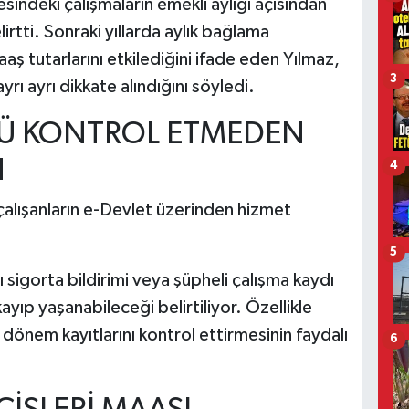
esindeki çalışmaların emekli aylığı açısından
lirtti. Sonraki yıllarda aylık bağlama
aaş tutarlarını etkilediğini ifade eden Yılmaz,
3
rı ayrı dikkate alındığını söyledi.
Ü KONTROL ETMEDEN
N
4
 çalışanların e-Devlet üzerinden hizmet
5
ı sigorta bildirimi veya şüpheli çalışma kaydı
ayıp yaşanabileceği belirtiliyor. Özellikle
iş dönem kayıtlarını kontrol ettirmesinin faydalı
6