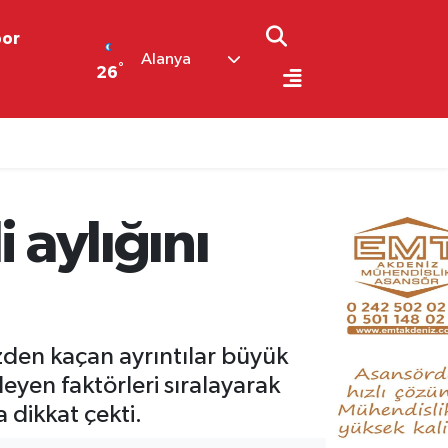
por
Alanya
°
26
 aylığını
zden kaçan ayrıntılar büyük
eyen faktörleri sıralayarak
 dikkat çekti.