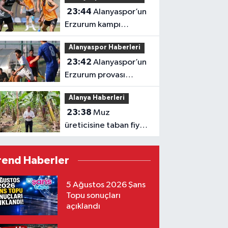
23:44
Alanyaspor’un
Erzurum kampı
tamamlandı
Alanyaspor Haberleri
23:42
Alanyaspor’un
Erzurum provası
golsüz tamamlandı
Alanya Haberleri
23:38
Muz
üreticisine taban fiyat
müjdesi
rend Haberler
5 Ağustos 2026 Şans
Topu sonuçları
açıklandı