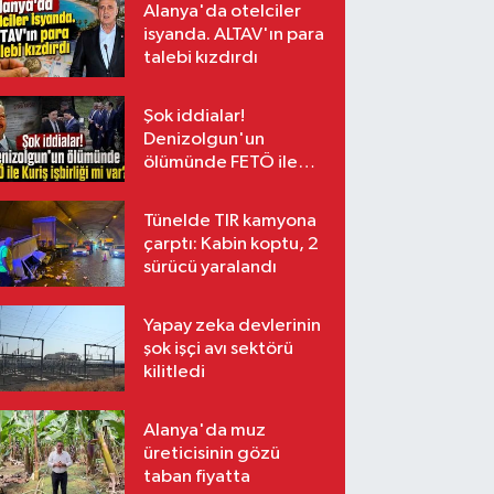
Alanya'da otelciler
isyanda. ALTAV'ın para
talebi kızdırdı
Şok iddialar!
Denizolgun'un
ölümünde FETÖ ile
Kuriş işbirliği mi var?
Tünelde TIR kamyona
çarptı: Kabin koptu, 2
sürücü yaralandı
Yapay zeka devlerinin
şok işçi avı sektörü
kilitledi
Alanya'da muz
üreticisinin gözü
taban fiyatta