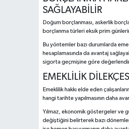
SAĞLAYABİLİR
Doğum borçlanması, askerlik borçl
borçlanma türleri eksik prim günleri
Bu yöntemler bazı durumlarda emekli
hesaplamasında da avantaj sağlayabi
sigorta geçmişine göre değerlendiri
EMEKLİLİK DİLEKÇ
Emeklilik hakkı elde eden çalışanlar
hangi tarihte yapılmasının daha avan
Yılmaz, ekonomik göstergeler ve gün
değiştiğini belirterek bazı döneml
ise hemen başvurmanın daha avantajl