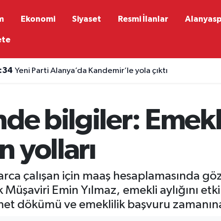
m
Ekonomi
Siyaset
Resmi İlanlar
Alanyas
ete
:34
Yeni Parti Alanya’da Kandemir’le yola çıktı
de bilgiler: Emekli
 yolları
larca çalışan için maaş hesaplamasında gö
Müşaviri Emin Yılmaz, emekli aylığını etkil
zmet dökümü ve emeklilik başvuru zamanına