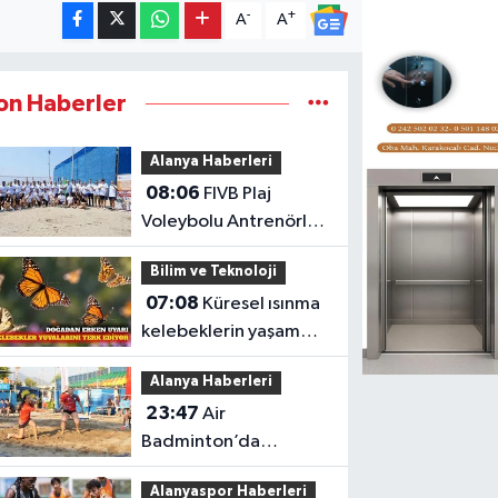
-
+
A
A
on Haberler
Alanya Haberleri
08:06
FIVB Plaj
Voleybolu Antrenörlük
Kursu Alanya'da
Bilim ve Teknoloji
başladı
07:08
Küresel ısınma
kelebeklerin yaşam
alanlarını değiştiriyor
Alanya Haberleri
23:47
Air
Badminton’da
şampiyonluk heyecanı
Alanyaspor Haberleri
Alanya’da