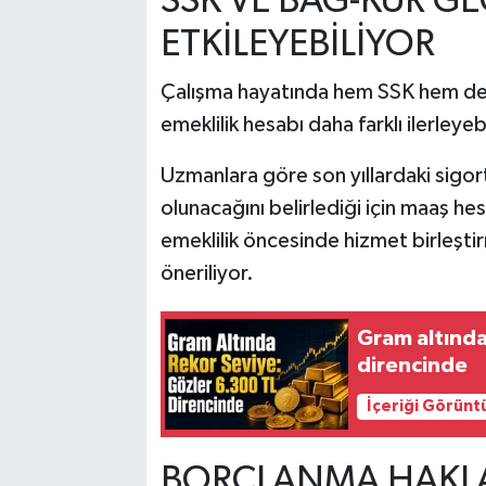
SSK VE BAĞ-KUR GE
ETKİLEYEBİLİYOR
Çalışma hayatında hem SSK hem de B
emeklilik hesabı daha farklı ilerleyeb
Uzmanlara göre son yıllardaki sigor
olunacağını belirlediği için maaş h
emeklilik öncesinde hizmet birleşti
öneriliyor.
Gram altında
direncinde
İçeriği Görünt
BORÇLANMA HAKLA