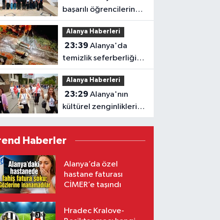
başarılı öğrencilerine
Kaymakam Öztürk'ten
Alanya Haberleri
tebrik
23:39
Alanya'da
temizlik seferberliği:
Ekipler 7 gün 24 saat
Alanya Haberleri
sahada
23:29
Alanya'nın
kültürel zenginlikleri
Letonya'da tanıtıldı
rend Haberler
Alanya’da özel
hastane faturası
CİMER’e taşındı
Hradec Kralove-