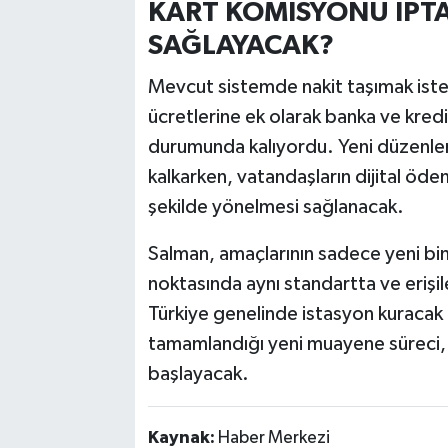
KART KOMİSYONU İPTA
SAĞLAYACAK?
Mevcut sistemde nakit taşımak ist
ücretlerine ek olarak banka ve kred
durumunda kalıyordu. Yeni düzenlem
kalkarken, vatandaşların dijital öd
şekilde yönelmesi sağlanacak.
Salman, amaçlarının sadece yeni bin
noktasında aynı standartta ve erişil
Türkiye genelinde istasyon kuracak i
tamamlandığı yeni muayene süreci, 
başlayacak.
Kaynak:
Haber Merkezi