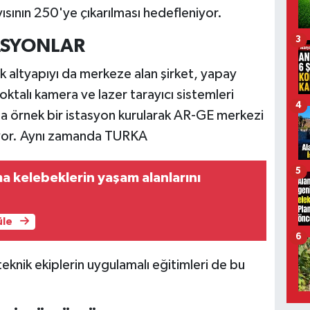
ısının 250'ye çıkarılması hedefleniyor.
3
TASYONLAR
k altyapıyı da merkeze alan şirket, yapay
ktalı kamera ve lazer tarayıcı sistemleri
4
a örnek bir istasyon kurularak AR-GE merkezi
nıyor. Aynı zamanda TURKA
5
ma kelebeklerin yaşam alanlarını
üle
6
knik ekiplerin uygulamalı eğitimleri de bu