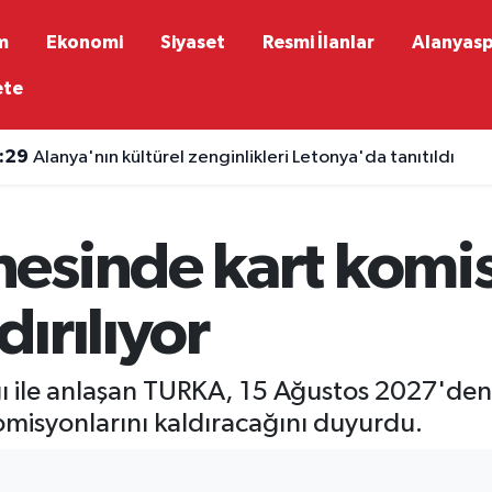
m
Ekonomi
Siyaset
Resmi İlanlar
Alanyas
ete
:29
Alanya'nın kültürel zenginlikleri Letonya'da tanıtıldı
esinde kart komi
ırılıyor
ğı ile anlaşan TURKA, 15 Ağustos 2027'den 
omisyonlarını kaldıracağını duyurdu.