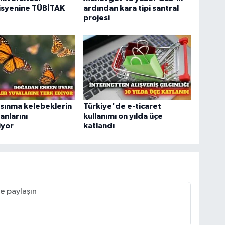
syenine TÜBİTAK
ardından kara tipi santral
projesi
ısınma kelebeklerin
Türkiye'de e-ticaret
anlarını
kullanımı on yılda üçe
iyor
katlandı