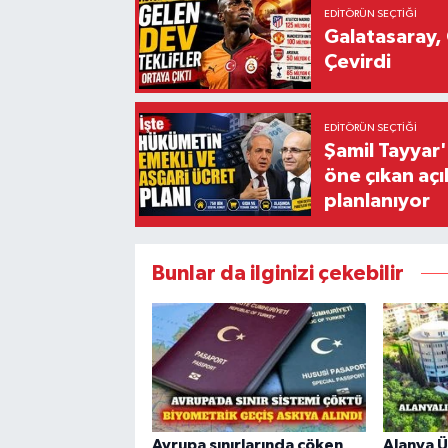
EDITÖRÜN SEÇTIĞI
Galatasaray, 
Çevirdi
EDITÖRÜN SEÇTIĞI
Şamil Tayyar
öne çıkan aç
planlanıyor
Bunlar da ilginizi çekebilir
Avrupa sınırlarında çöken
Alanya Ü