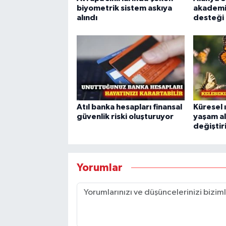
biyometrik sistem askıya
akademi
alındı
desteği
Atıl banka hesapları finansal
Küresel 
güvenlik riski oluşturuyor
yaşam al
değiştir
Yorumlar