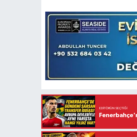
EDITÖRÜN SEÇTIĞI
Fenerbahçe'n