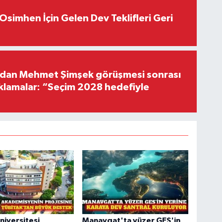
Osimhen İçin Gelen Dev Teklifleri Geri
'dan Mehmet Şimşek görüşmesi sonrası
ıklamalar: “Seçim 2028 hedefiyle
niversitesi
Manavgat'ta yüzer GES'in