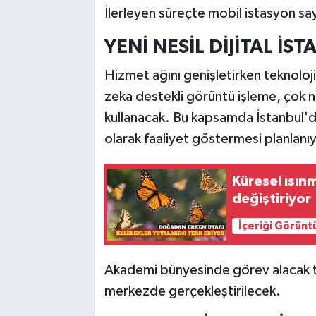
İlerleyen süreçte mobil istasyon say
YENİ NESİL DİJİTAL İS
Hizmet ağını genişletirken teknoloji
zeka destekli görüntü işleme, çok no
kullanacak. Bu kapsamda İstanbul'd
olarak faaliyet göstermesi planla
Küresel ısın
değiştiriyor
İçeriği Görünt
Akademi bünyesinde görev alacak te
merkezde gerçekleştirilecek.