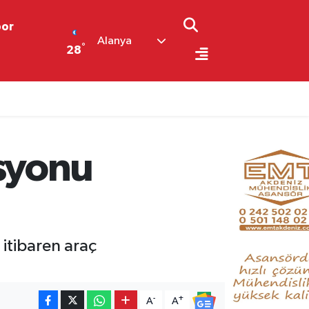
por
Alanya
°
28
syonu
itibaren araç
-
+
A
A