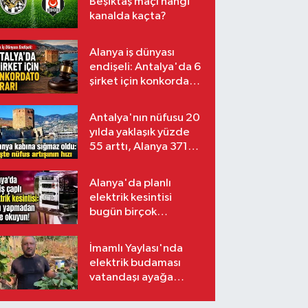
Beşiktaş maçı hangi
kanalda kaçta?
Alanya iş dünyası
endişeli: Antalya'da 6
şirket için konkordato
kararı
Antalya'nın nüfusu 20
yılda yaklaşık yüzde
55 arttı, Alanya 371
bin kişiyi aştı
Alanya'da planlı
elektrik kesintisi
bugün birçok
mahalleyi etkileyecek
İmamlı Yaylası'nda
elektrik budaması
vatandaşı ayağa
kaldırdı