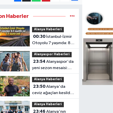
on Haberler
Alanya Haberleri
00:30
İstanbul-İzmir
Otoyolu 7 yaşında: 8,5
saatlik yol 3,5 saate
Alanyaspor Haberleri
indi
23:54
Alanyaspor'da
yeni sezon mesaisi:
Transferde son durum
Alanya Haberleri
23:50
Alanya'da
ceviz ağaçları kesildi,
vatandaş isyan etti
Alanya Haberleri
23:46
Alanya'nın