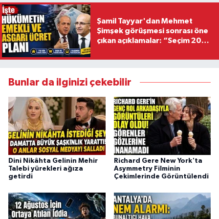
Şamil Tayyar'dan Mehmet
Şimşek görüşmesi sonrası öne
çıkan açıklamalar: “Seçim 2028
hedefiyle planlanıyor
Bunlar da ilginizi çekebilir
Dini Nikâhta Gelinin Mehir
Richard Gere New York'ta
Talebi yürekleri ağıza
Asymmetry Filminin
getirdi
Çekimlerinde Görüntülendi