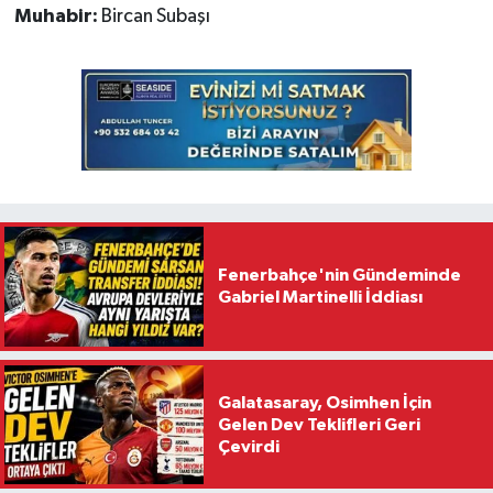
Muhabir:
Bircan Subaşı
Fenerbahçe'nin Gündeminde
Gabriel Martinelli İddiası
Galatasaray, Osimhen İçin
Gelen Dev Teklifleri Geri
Çevirdi