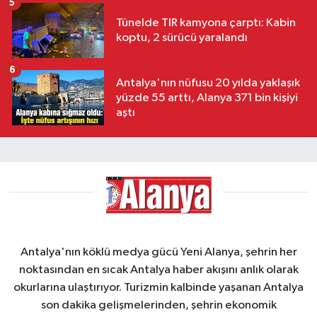
5
Tünelde TIR kamyona çarptı: Kabin
koptu, 2 sürücü yaralandı
6
Antalya'nın nüfusu 20 yılda yaklaşık
yüzde 55 arttı, Alanya 371 bin kişiyi
aştı
Antalya'nın köklü medya gücü Yeni Alanya, şehrin her
noktasından en sıcak Antalya haber akışını anlık olarak
okurlarına ulaştırıyor. Turizmin kalbinde yaşanan Antalya
son dakika gelişmelerinden, şehrin ekonomik