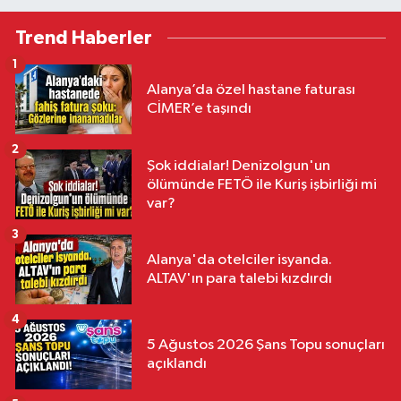
Trend Haberler
1
Alanya’da özel hastane faturası
CİMER’e taşındı
2
Şok iddialar! Denizolgun'un
ölümünde FETÖ ile Kuriş işbirliği mi
var?
3
Alanya'da otelciler isyanda.
ALTAV'ın para talebi kızdırdı
4
5 Ağustos 2026 Şans Topu sonuçları
açıklandı