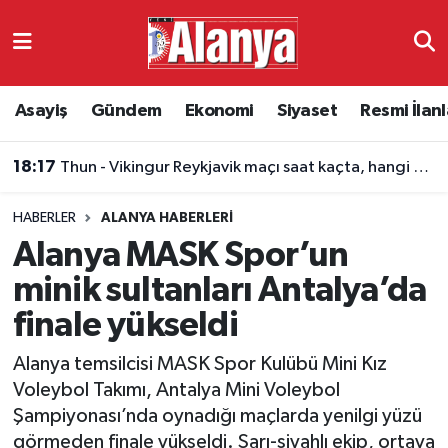
Asayiş
Antalya Nöbetçi Eczaneler
Asayiş
Gündem
Ekonomi
Siyaset
Resmi İlanl
Gündem
Antalya Hava Durumu
18:11
Lincoln Red Imps - Omonia maçı saat kaçta, hangi kanalda?
Ekonomi
Antalya Namaz Vakitleri
HABERLER
ALANYA HABERLERI
Siyaset
Antalya Trafik Yoğunluk Haritası
Alanya MASK Spor’un
Resmi İlanlar
Süper Lig Puan Durumu ve Fikstür
minik sultanları Antalya’da
finale yükseldi
Alanyaspor
Tüm Manşetler
Alanya temsilcisi MASK Spor Kulübü Mini Kız
Turizm
Son Dakika Haberleri
Voleybol Takımı, Antalya Mini Voleybol
Şampiyonası’nda oynadığı maçlarda yenilgi yüzü
E-Gazete
Haber Arşivi
görmeden finale yükseldi. Sarı-siyahlı ekip, ortaya