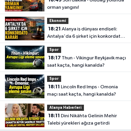
Son dakika - Uludağ yolunda
orman yangını!
Ekonomi
18:21
Alanya iş dünyası endişeli:
Antalya'da 6 şirket için konkordato
kararı
Spor
18:17
Thun - Vikingur Reykjavik maçı
saat kaçta, hangi kanalda?
Spor
18:11
Lincoln Red Imps - Omonia
maçı saat kaçta, hangi kanalda?
Alanya Haberleri
18:11
Dini Nikâhta Gelinin Mehir
Talebi yürekleri ağıza getirdi