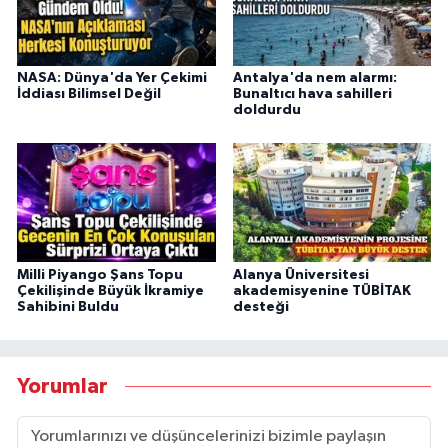
NASA: Dünya'da Yer Çekimi
Antalya'da nem alarmı:
İddiası Bilimsel Değil
Bunaltıcı hava sahilleri
doldurdu
Milli Piyango Şans Topu
Alanya Üniversitesi
Çekilişinde Büyük İkramiye
akademisyenine TÜBİTAK
Sahibini Buldu
desteği
Yorumlar