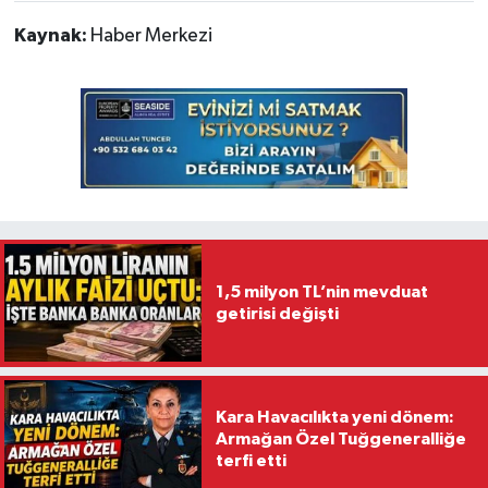
Kaynak:
Haber Merkezi
1,5 milyon TL’nin mevduat
getirisi değişti
Kara Havacılıkta yeni dönem:
Armağan Özel Tuğgeneralliğe
terfi etti