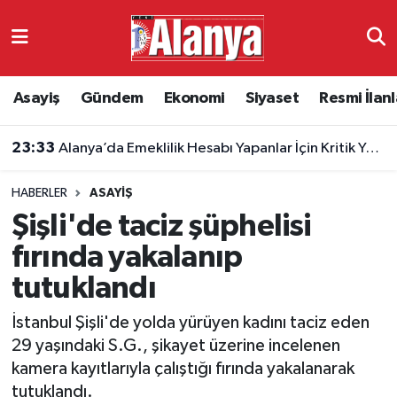
Asayiş
Antalya Nöbetçi Eczaneler
Asayiş
Gündem
Ekonomi
Siyaset
Resmi İlanl
Gündem
Antalya Hava Durumu
23:33
Alanya’da Emeklilik Hesabı Yapanlar İçin Kritik Yaş Şartları
Ekonomi
Antalya Namaz Vakitleri
HABERLER
ASAYIŞ
Siyaset
Antalya Trafik Yoğunluk Haritası
Şişli'de taciz şüphelisi
Resmi İlanlar
Süper Lig Puan Durumu ve Fikstür
fırında yakalanıp
tutuklandı
Alanyaspor
Tüm Manşetler
İstanbul Şişli'de yolda yürüyen kadını taciz eden
Turizm
Son Dakika Haberleri
29 yaşındaki S.G., şikayet üzerine incelenen
kamera kayıtlarıyla çalıştığı fırında yakalanarak
E-Gazete
Haber Arşivi
tutuklandı.