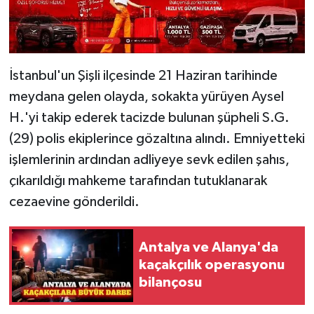
İstanbul'un Şişli ilçesinde 21 Haziran tarihinde
meydana gelen olayda, sokakta yürüyen Aysel
H.'yi takip ederek tacizde bulunan şüpheli S.G.
(29) polis ekiplerince gözaltına alındı. Emniyetteki
işlemlerinin ardından adliyeye sevk edilen şahıs,
çıkarıldığı mahkeme tarafından tutuklanarak
cezaevine gönderildi.
Antalya ve Alanya'da
kaçakçılık operasyonu
bilançosu