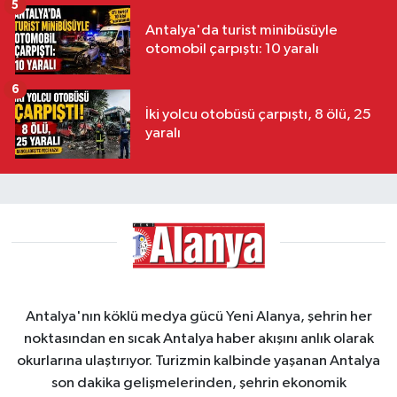
5
Antalya'da turist minibüsüyle
otomobil çarpıştı: 10 yaralı
6
İki yolcu otobüsü çarpıştı, 8 ölü, 25
yaralı
Antalya'nın köklü medya gücü Yeni Alanya, şehrin her
noktasından en sıcak Antalya haber akışını anlık olarak
okurlarına ulaştırıyor. Turizmin kalbinde yaşanan Antalya
son dakika gelişmelerinden, şehrin ekonomik