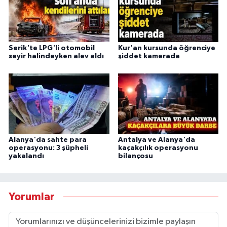
Serik'te LPG'li otomobil
Kur'an kursunda öğrenciye
seyir halindeyken alev aldı
şiddet kamerada
Alanya'da sahte para
Antalya ve Alanya'da
operasyonu: 3 şüpheli
kaçakçılık operasyonu
yakalandı
bilançosu
Yorumlar