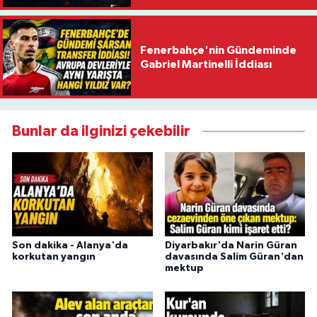
Fenerbahçe'nin Gündeminde
Gabriel Martinelli İddiası
Bunlar da ilginizi çekebilir
Son dakika - Alanya'da
Diyarbakır'da Narin Güran
korkutan yangın
davasında Salim Güran'dan
mektup