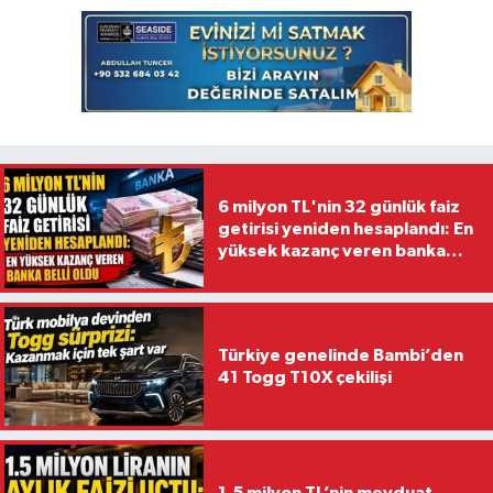
6 milyon TL'nin 32 günlük faiz
getirisi yeniden hesaplandı: En
yüksek kazanç veren banka
belli oldu
Türkiye genelinde Bambi’den
41 Togg T10X çekilişi