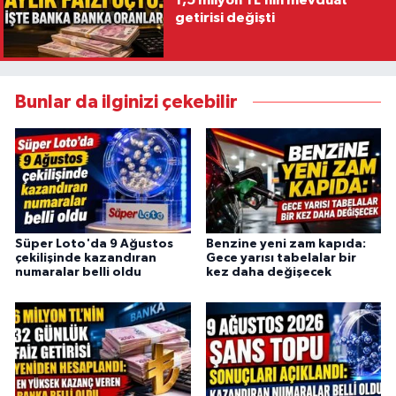
1,5 milyon TL’nin mevduat
getirisi değişti
Bunlar da ilginizi çekebilir
Süper Loto'da 9 Ağustos
Benzine yeni zam kapıda:
çekilişinde kazandıran
Gece yarısı tabelalar bir
numaralar belli oldu
kez daha değişecek