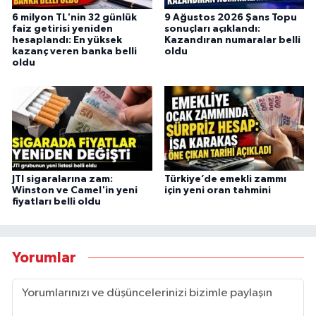
6 milyon TL'nin 32 günlük
9 Ağustos 2026 Şans Topu
faiz getirisi yeniden
sonuçları açıklandı:
hesaplandı: En yüksek
Kazandıran numaralar belli
kazanç veren banka belli
oldu
oldu
JTI sigaralarına zam:
Türkiye’de emekli zammı
Winston ve Camel'in yeni
için yeni oran tahmini
fiyatları belli oldu
Yorumlar