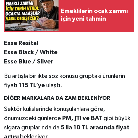
Emeklilerin ocak zammı
için yeni tahmin
Esse Resital
Esse Black / White
Esse Blue / Silver
Bu artışla birlikte söz konusu gruptaki ürünlerin
fiyatı
115 TL’ye
ulaştı.
DİĞER MARKALARA DA ZAM BEKLENİYOR
Sektör kulislerinde konuşulanlara göre,
önümüzdeki günlerde
PM, JTI ve BAT
gibi büyük
sigara gruplarında da
5 ila 10 TL arasında fiyat
artışı
bekleniyor.