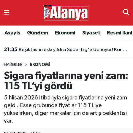
Asayiş
Antalya Nöbetçi Eczaneler
Asayiş
Gündem
Ekonomi
Siyaset
Resmi İlanl
Gündem
Antalya Hava Durumu
21:35
Beşiktaş'ın eski yıldızı Süper Lig'e dönüyor! Konyaspor'da Masuaku sürprizi
Ekonomi
Antalya Namaz Vakitleri
HABERLER
EKONOMI
Siyaset
Antalya Trafik Yoğunluk Haritası
Sigara fiyatlarına yeni zam:
Resmi İlanlar
Süper Lig Puan Durumu ve Fikstür
115 TL’yi gördü
5 Nisan 2026 itibarıyla sigara fiyatlarına yeni zam
Alanyaspor
Tüm Manşetler
geldi. Esse grubunda fiyatlar 115 TL’ye
yükselirken, diğer markalar için de artış beklentisi
Turizm
Son Dakika Haberleri
var.
E-Gazete
Haber Arşivi