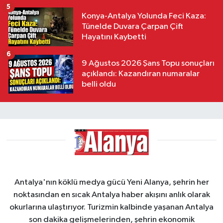
5
Konya-Antalya Yolunda Feci Kaza:
Tünelde Duvara Çarpan Çift
Hayatını Kaybetti
6
9 Ağustos 2026 Şans Topu sonuçları
açıklandı: Kazandıran numaralar
belli oldu
Antalya'nın köklü medya gücü Yeni Alanya, şehrin her
noktasından en sıcak Antalya haber akışını anlık olarak
okurlarına ulaştırıyor. Turizmin kalbinde yaşanan Antalya
son dakika gelişmelerinden, şehrin ekonomik