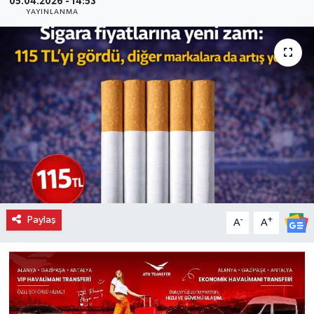
05.04.2026 - 14:53
YAYINLANMA
Paylaş
-
+
A
A