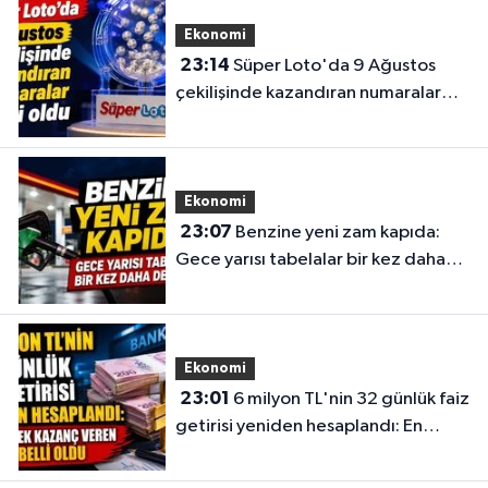
Ekonomi
23:14
Süper Loto'da 9 Ağustos
çekilişinde kazandıran numaralar
belli oldu
Ekonomi
23:07
Benzine yeni zam kapıda:
Gece yarısı tabelalar bir kez daha
değişecek
Ekonomi
23:01
6 milyon TL'nin 32 günlük faiz
getirisi yeniden hesaplandı: En
yüksek kazanç veren banka belli
oldu