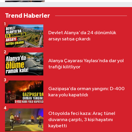
Spor
Trend Haberler
21:57
Acun Ilıcalı'nın Hull City'si
1
genç Norveçli yıldızı kadrosuna
Devlet Alanya'da 24 dönümlük
kattı
arsayı satışa çıkardı
2
Spor
Alanya Çayarası Yaylası’nda dar yol
21:35
Beşiktaş'ın eski yıldızı Süper
trafiği kilitliyor
Lig'e dönüyor! Konyaspor'da
3
Masuaku sürprizi
Gazipaşa’da orman yangını: D-400
kara yolu kapatıldı
4
Otoyolda feci kaza: Araç tünel
duvarına çarptı, 3 kişi hayatını
kaybetti