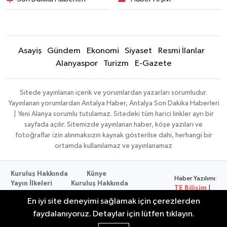
Asayiş
Gündem
Ekonomi
Siyaset
Resmi İlanlar
Alanyaspor
Turizm
E-Gazete
Sitede yayınlanan içerik ve yorumlardan yazarları sorumludur.
Yayınlanan yorumlardan Antalya Haber, Antalya Son Dakika Haberleri
| Yeni Alanya sorumlu tutulamaz. Sitedeki tüm harici linkler ayrı bir
sayfada açılır. Sitemizde yayınlanan haber, köşe yazıları ve
fotoğraflar izin alınmaksızın kaynak gösterilse dahi, herhangi bir
ortamda kullanılamaz ve yayınlanamaz
Kuruluş Hakkında
Künye
Haber Yazılımı:
Yayın İlkeleri
Kuruluş Hakkında
TE Bilişim
|
Düzeltme Politikası
Veri Politikası
Copyright ©
En iyi site deneyimi sağlamak için çerezlerden
Kullanım Şartları
2026
faydalanıyoruz. Detaylar için lütfen tıklayın.