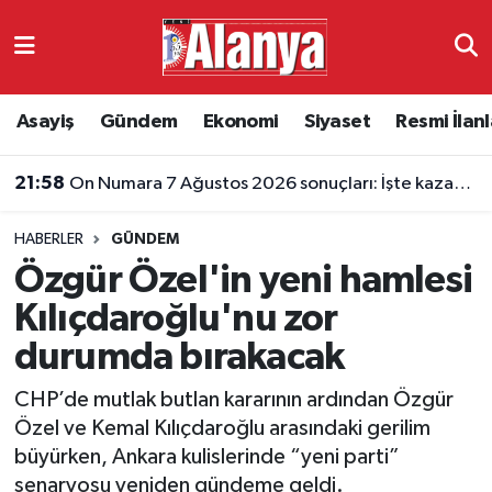
Asayiş
Antalya Nöbetçi Eczaneler
Asayiş
Gündem
Ekonomi
Siyaset
Resmi İlanl
Gündem
Antalya Hava Durumu
21:58
On Numara 7 Ağustos 2026 sonuçları: İşte kazanan numaralar
Ekonomi
Antalya Namaz Vakitleri
HABERLER
GÜNDEM
Siyaset
Antalya Trafik Yoğunluk Haritası
Özgür Özel'in yeni hamlesi
Resmi İlanlar
Süper Lig Puan Durumu ve Fikstür
Kılıçdaroğlu'nu zor
durumda bırakacak
Alanyaspor
Tüm Manşetler
CHP’de mutlak butlan kararının ardından Özgür
Turizm
Son Dakika Haberleri
Özel ve Kemal Kılıçdaroğlu arasındaki gerilim
büyürken, Ankara kulislerinde “yeni parti”
E-Gazete
Haber Arşivi
senaryosu yeniden gündeme geldi.