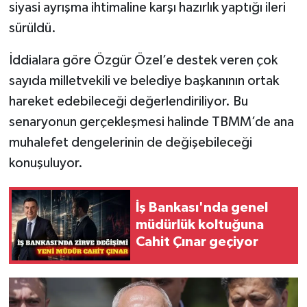
siyasi ayrışma ihtimaline karşı hazırlık yaptığı ileri
sürüldü.
İddialara göre Özgür Özel’e destek veren çok
sayıda milletvekili ve belediye başkanının ortak
hareket edebileceği değerlendiriliyor. Bu
senaryonun gerçekleşmesi halinde TBMM’de ana
muhalefet dengelerinin de değişebileceği
konuşuluyor.
İş Bankası'nda genel
müdürlük koltuğuna
Cahit Çınar geçiyor