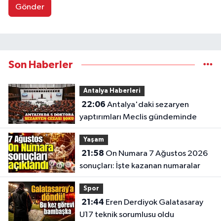
Gönder
Son Haberler
Antalya Haberleri
22:06
Antalya'daki sezaryen
yaptırımları Meclis gündeminde
Yaşam
21:58
On Numara 7 Ağustos 2026
sonuçları: İşte kazanan numaralar
Spor
21:44
Eren Derdiyok Galatasaray
U17 teknik sorumlusu oldu