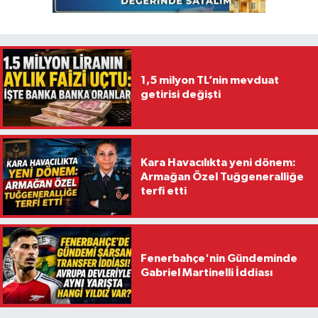
1,5 milyon TL’nin mevduat
getirisi değişti
Kara Havacılıkta yeni dönem:
Armağan Özel Tuğgeneralliğe
terfi etti
Fenerbahçe'nin Gündeminde
Gabriel Martinelli İddiası