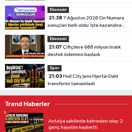
Ekonomi
21:38
7 Ağustos 2026 On Numara
sonuçları belli oldu: İşte kazandıran
numaralar
Ekonomi
21:07
Çiftçilere 688 milyon liralık
destek ödemesi başladı
Spor
21:03
Hull City Jens Hjertø-Dahl
transferini tamamladı
Trend Haberler
1
Antalya sahilinde kahreden olay: 2
genç hayatını kaybetti