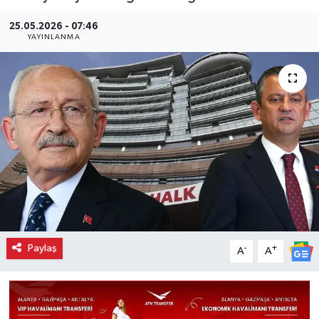
25.05.2026 - 07:46
YAYINLANMA
Paylaş
-
+
A
A