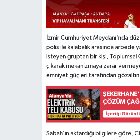
İzmir Cumhuriyet Meydanı'nda düz
polis ile kalabalık arasında arbede y
isteyen gruptan bir kişi, Toplumsa
çıkarak mekanizmaya zarar vermeye 
emniyet güçleri tarafından gözaltına
ŞEKERHANE’D
ÇÖZÜM ÇAĞR
İçeriği Görünt
Sabah'ın aktardığı bilgilere göre, 