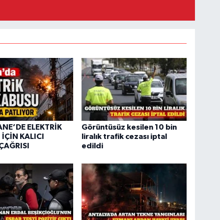
NE’DE ELEKTRİK
Görüntüsüz kesilen 10 bin
 İÇİN KALICI
liralık trafik cezası iptal
ÇAĞRISI
edildi