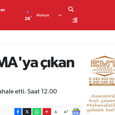
por
Alanya
°
26
OMA'ya çıkan
ale etti. Saat 12.00
-
+
A
A