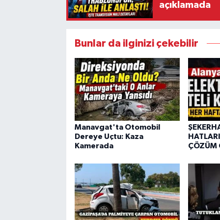
açıklamada
Bunlar da ilginizi çekebilir
Manavgat'ta Otomobil
ŞEKERHA
Dereye Uçtu: Kaza
HATLARI
Kamerada
ÇÖZÜM 