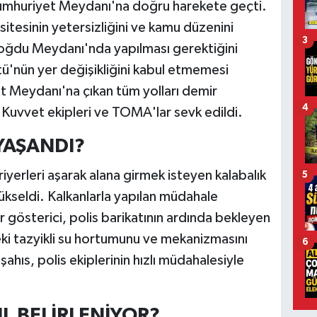
Cumhuriyet Meydanı'na doğru harekete geçti.
pasitesinin yetersizliğini ve kamu düzenini
3
ğdu Meydanı'nda yapılması gerektiğini
ütü'nün yer değişikliğini kabul etmemesi
t Meydanı'na çıkan tüm yolları demir
4
 Kuvvet ekipleri ve TOMA'lar sevk edildi.
YAŞANDI?
yerleri aşarak alana girmek isteyen kalabalık
5
yükseldi. Kalkanlarla yapılan müdahale
ir gösterici, polis barikatının ardında bekleyen
i tazyikli su hortumunu ve mekanizmasını
6
şahıs, polis ekiplerinin hızlı müdahalesiyle
IL BELİRLENİYOR?