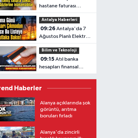
hastane faturası
CİMER’e taşındı
Antalya Haberleri
09:26
Antalya'da 7
Ağustos Planlı Elektrik
Kesintisi Programı
Bilim ve Teknoloji
Açıklandı
09:15
Atıl banka
hesapları finansal
güvenlik riski
oluşturuyor
rend Haberler
Alanya açıklarında şok
görüntü, arıtma
boruları fırladı
Alanya'da zincirli