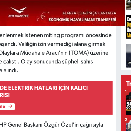
enlenmek istenen miting programı öncesinde
aşandı. Valiliğin izin vermediği alana girmek
l Olaylara Müdahale Aracı'nın (TOMA) üzerine
çalıştı. Olay sonucunda şüpheli şahıs
 alındı.
T
E ELEKTRİK HATLARI İÇİN KALICI
1
ISI
üle
2
CHP Genel Başkanı Özgür Özel'in çağrısıyla