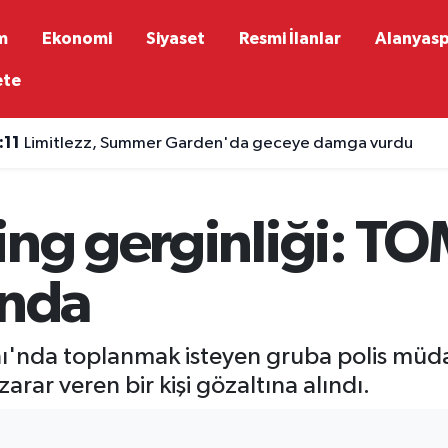
m
Ekonomi
Siyaset
Resmi İlanlar
Alanyas
ete
:11
Limitlezz, Summer Garden'da geceye damga vurdu
ing gerginliği: T
ında
'nda toplanmak isteyen gruba polis müdah
rar veren bir kişi gözaltına alındı.