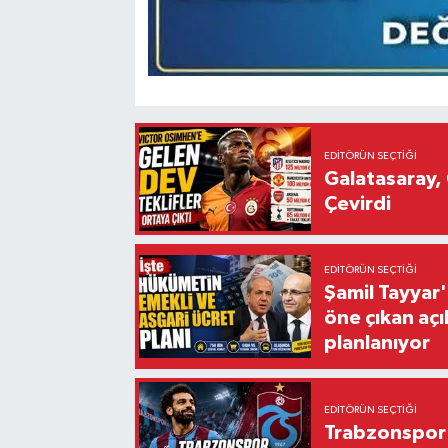
EDITÖRÜN SEÇTIĞI
Galatasaray, 
Çevirdi
EDITÖRÜN SEÇTIĞI
Şamil Tayyar
öne çıkan aç
planlanıyor
EDITÖRÜN SEÇTIĞI
Trabzonspor'