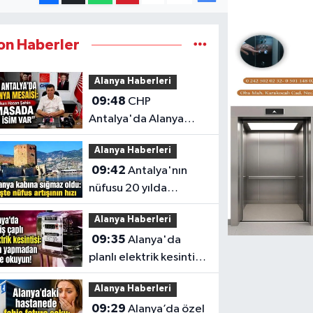
on Haberler
Alanya Haberleri
09:48
CHP
Antalya'da Alanya
mesaisi: Başkan Hasan
Alanya Haberleri
Şahin "Masada üç isim
09:42
Antalya'nın
var"
nüfusu 20 yılda
yaklaşık yüzde 55
Alanya Haberleri
arttı, Alanya 371 bin
09:35
Alanya'da
kişiyi aştı
planlı elektrik kesintisi
bugün birçok
Alanya Haberleri
mahalleyi etkileyecek
09:29
Alanya’da özel