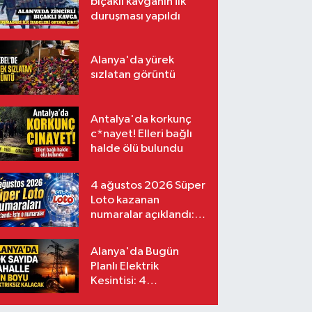
bıçaklı kavganın ilk
duruşması yapıldı
Alanya'da yürek
sızlatan görüntü
Antalya'da korkunç
c*nayet! Elleri bağlı
halde ölü bulundu
4 ağustos 2026 Süper
Loto kazanan
numaralar açıklandı:
İşte o numaralar
Alanya'da Bugün
Planlı Elektrik
Kesintisi: 4
Ağustos'ta Bakım ve
Yatırım Çalışmaları