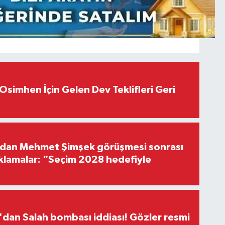
Osimhen İçin Gelen Dev Teklifleri Geri
'dan Mehmet Şimşek görüşmesi sonrası
ıklamalar: “Seçim 2028 hedefiyle
dan Salah bombası iddiası! Gözler resmi