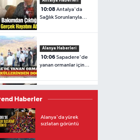
Antalya Haberleri
10:08
Antalya'da
Sağlık Sorunlarıyla
Mücadele Eden
Kadından Destek
Çağrısı
Alanya Haberleri
10:06
Sapadere'de
yanan ormanlar için
rehabilitasyon başladı
Spor
rend Haberler
10:04
Beşiktaş'ta
Højbjerg Transferi İçin
Alanya'da yürek
Marsilya'dan Yeşil Işık
sızlatan görüntü