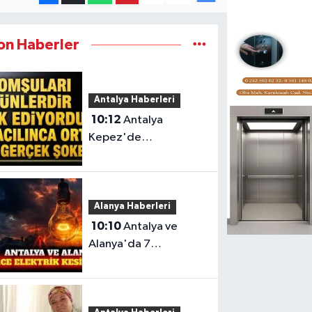
on Haberler
Antalya Haberleri
10:12
Antalya
Kepez'de
Komşularının İhbarıyla
Evinde Ölü Bulundu
Alanya Haberleri
10:10
Antalya ve
Alanya'da 7
Ağustos'ta planlı
elektrik kesintisi