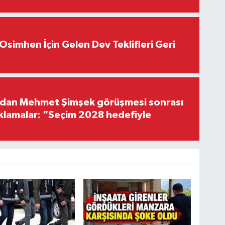
Osimhen İçin Gelen Dev Teklifleri Geri
'dan Mehmet Şimşek görüşmesi sonrası
ıklamalar: “Seçim 2028 hedefiyle