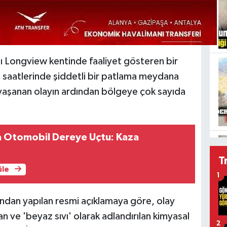
 Longview kentinde faaliyet gösteren bir
h saatlerinde şiddetli bir patlama meydana
 yaşanan olayın ardından bölgeye çok sayıda
 Otomobil Dereye Uçtu: Kaza
T
üle
1
ndan yapılan resmi açıklamaya göre, olay
n ve 'beyaz sıvı' olarak adlandırılan kimyasal
2