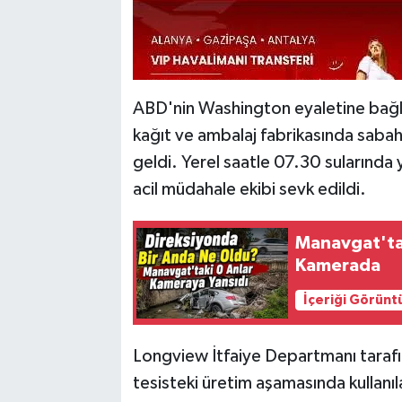
ABD'nin Washington eyaletine bağlı
kağıt ve ambalaj fabrikasında saba
geldi. Yerel saatle 07.30 sularında
acil müdahale ekibi sevk edildi.
Manavgat'ta
Kamerada
İçeriği Görünt
Longview İtfaiye Departmanı tarafı
tesisteki üretim aşamasında kullanıla