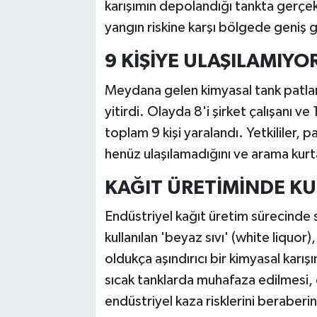
karışımın depolandığı tankta gerçekl
yangın riskine karşı bölgede geniş g
9 KİŞİYE ULAŞILAMIYO
Meydana gelen kimyasal tank patlama
yitirdi. Olayda 8'i şirket çalışanı ve
toplam 9 kişi yaralandı. Yetkililer, 
henüz ulaşılamadığını ve arama kurt
KAĞIT ÜRETİMİNDE KU
Endüstriyel kağıt üretim sürecinde 
kullanılan 'beyaz sıvı' (white liquo
oldukça aşındırıcı bir kimyasal karış
sıcak tanklarda muhafaza edilmesi, o
endüstriyel kaza risklerini beraber