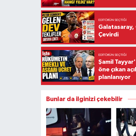
EDITÖRÜN SEÇTIĞI
Galatasaray, 
Çevirdi
EDITÖRÜN SEÇTIĞI
Şamil Tayyar
öne çıkan aç
planlanıyor
Bunlar da ilginizi çekebilir