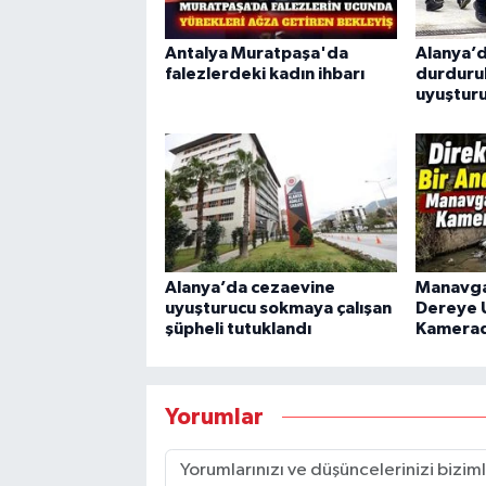
Antalya Muratpaşa'da
Alanya’d
falezlerdeki kadın ihbarı
durdurul
uyuşturu
Alanya’da cezaevine
Manavga
uyuşturucu sokmaya çalışan
Dereye 
şüpheli tutuklandı
Kamera
Yorumlar