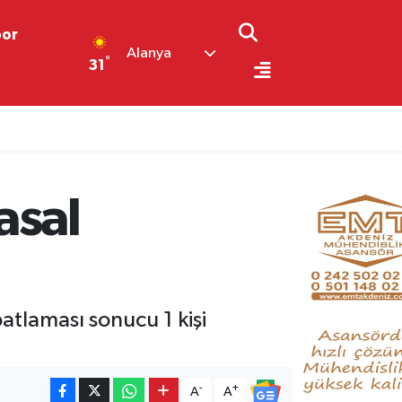
por
Alanya
°
31
asal
atlaması sonucu 1 kişi
-
+
A
A