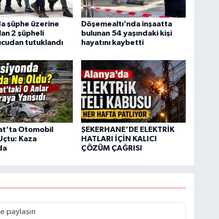
a şüphe üzerine
Döşemealtı’nda inşaatta
an 2 şüpheli
bulunan 54 yaşındaki kişi
cudan tutuklandı
hayatını kaybetti
t'ta Otomobil
ŞEKERHANE’DE ELEKTRİK
Uçtu: Kaza
HATLARI İÇİN KALICI
da
ÇÖZÜM ÇAĞRISI