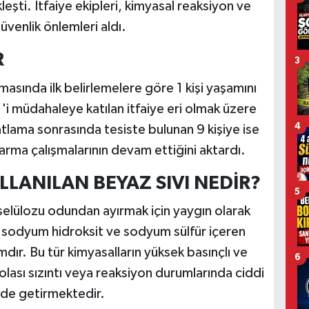
eşti. İtfaiye ekipleri, kimyasal reaksiyon ve
üvenlik önlemleri aldı.
R
3
sında ilk belirlemelere göre 1 kişi yaşamını
 1'i müdahaleye katılan itfaiye eri olmak üzere
4
patlama sonrasında tesiste bulunan 9 kişiye ise
arma çalışmalarının devam ettiğini aktardı.
LLANILAN BEYAZ SIVI NEDİR?
5
selülozu odundan ayırmak için yaygın olarak
r), sodyum hidroksit ve sodyum sülfür içeren
ımdır. Bu tür kimyasalların yüksek basınçlı ve
6
lası sızıntı veya reaksiyon durumlarında ciddi
inde getirmektedir.