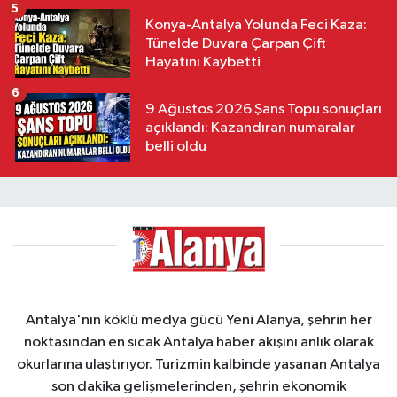
5
Konya-Antalya Yolunda Feci Kaza:
Tünelde Duvara Çarpan Çift
Hayatını Kaybetti
6
9 Ağustos 2026 Şans Topu sonuçları
açıklandı: Kazandıran numaralar
belli oldu
Antalya'nın köklü medya gücü Yeni Alanya, şehrin her
noktasından en sıcak Antalya haber akışını anlık olarak
okurlarına ulaştırıyor. Turizmin kalbinde yaşanan Antalya
son dakika gelişmelerinden, şehrin ekonomik