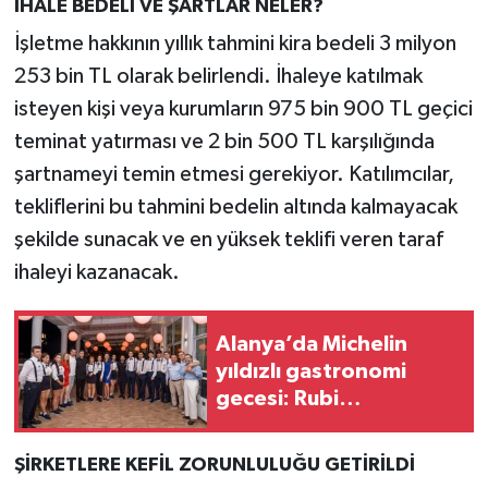
İHALE BEDELİ VE ŞARTLAR NELER?
İşletme hakkının yıllık tahmini kira bedeli 3 milyon
253 bin TL olarak belirlendi. İhaleye katılmak
isteyen kişi veya kurumların 975 bin 900 TL geçici
teminat yatırması ve 2 bin 500 TL karşılığında
şartnameyi temin etmesi gerekiyor. Katılımcılar,
tekliflerini bu tahmini bedelin altında kalmayacak
şekilde sunacak ve en yüksek teklifi veren taraf
ihaleyi kazanacak.
Alanya’da Michelin
yıldızlı gastronomi
gecesi: Rubi
Platinum’dan lezzet
şöleni
ŞİRKETLERE KEFİL ZORUNLULUĞU GETİRİLDİ