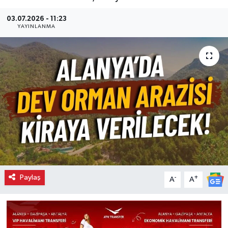
03.07.2026 - 11:23
YAYINLANMA
Paylaş
-
+
A
A