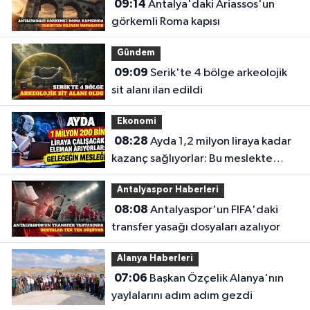
09:14
Antalya'daki Ariassos'un
görkemli Roma kapısı
Gündem
09:09
Serik'te 4 bölge arkeolojik
sit alanı ilan edildi
Ekonomi
08:28
Ayda 1,2 milyon liraya kadar
kazanç sağlıyorlar: Bu meslekte
eleman açığı büyüyor
Antalyaspor Haberleri
08:08
Antalyaspor'un FIFA'daki
transfer yasağı dosyaları azalıyor
Alanya Haberleri
07:06
Başkan Özçelik Alanya'nın
yaylalarını adım adım gezdi