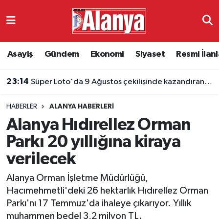
Asayiş
Antalya Nöbetçi Eczaneler
Asayiş
Gündem
Ekonomi
Siyaset
Resmi İlanl
Gündem
Antalya Hava Durumu
23:14
Süper Loto'da 9 Ağustos çekilişinde kazandıran numaralar belli oldu
Ekonomi
Antalya Namaz Vakitleri
HABERLER
ALANYA HABERLERI
Siyaset
Antalya Trafik Yoğunluk Haritası
Alanya Hıdırellez Orman
Resmi İlanlar
Süper Lig Puan Durumu ve Fikstür
Parkı 20 yıllığına kiraya
verilecek
Alanyaspor
Tüm Manşetler
Alanya Orman İşletme Müdürlüğü,
Turizm
Son Dakika Haberleri
Hacımehmetli'deki 26 hektarlık Hıdırellez Orman
Parkı'nı 17 Temmuz'da ihaleye çıkarıyor. Yıllık
E-Gazete
Haber Arşivi
muhammen bedel 3,2 milyon TL.