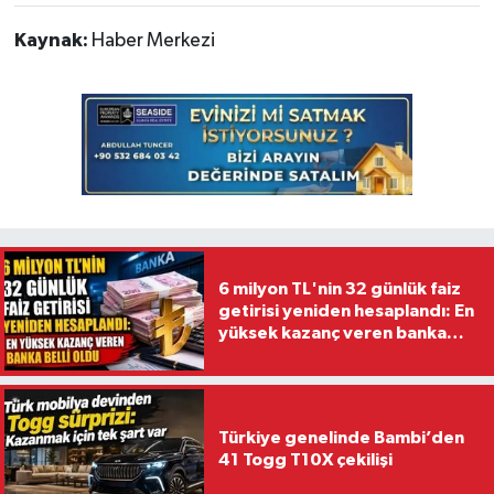
Kaynak:
Haber Merkezi
6 milyon TL'nin 32 günlük faiz
getirisi yeniden hesaplandı: En
yüksek kazanç veren banka
belli oldu
Türkiye genelinde Bambi’den
41 Togg T10X çekilişi