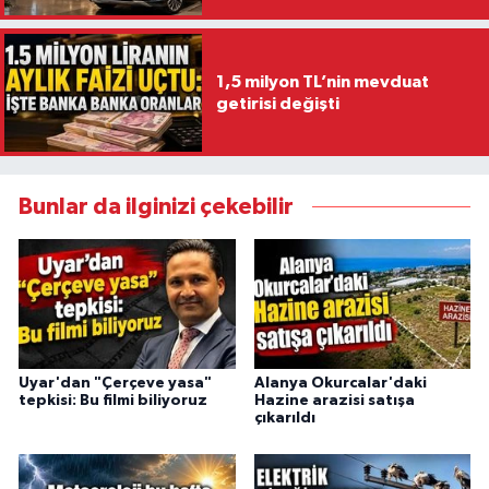
1,5 milyon TL’nin mevduat
getirisi değişti
Bunlar da ilginizi çekebilir
Uyar'dan "Çerçeve yasa"
Alanya Okurcalar'daki
tepkisi: Bu filmi biliyoruz
Hazine arazisi satışa
çıkarıldı