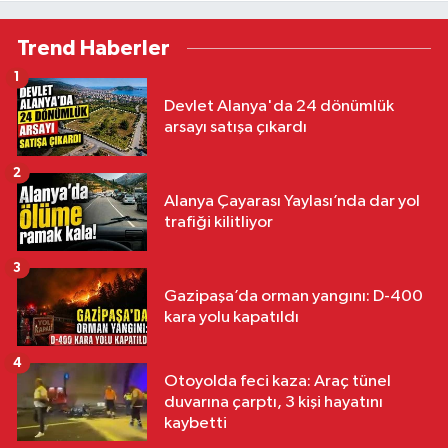
Trend Haberler
1
Devlet Alanya'da 24 dönümlük
arsayı satışa çıkardı
2
Alanya Çayarası Yaylası’nda dar yol
trafiği kilitliyor
3
Gazipaşa’da orman yangını: D-400
kara yolu kapatıldı
4
Otoyolda feci kaza: Araç tünel
duvarına çarptı, 3 kişi hayatını
kaybetti