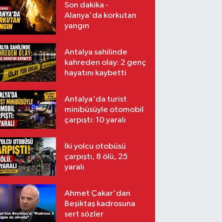
Son dakika -
Alanya'da korkutan
yangın
Antalya sahilinde
kahreden olay: 2 genç
hayatını kaybetti
Antalya'da turist
minibüsüyle otomobil
çarpıştı: 10 yaralı
İki yolcu otobüsü
çarpıştı, 8 ölü, 25
yaralı
Ahmet Çakar'dan
Beşiktaş kadrosuna
sert sözler