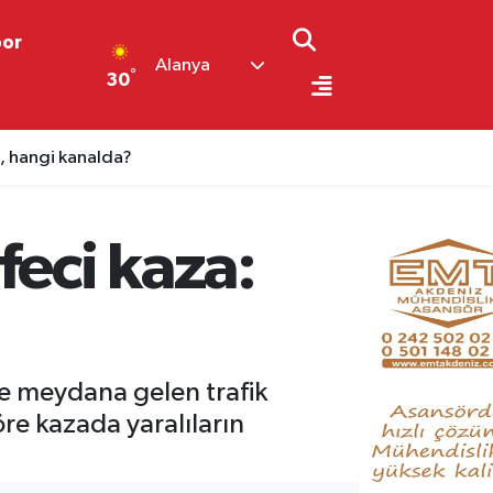
por
Alanya
°
30
, hangi kanalda?
feci kaza:
de meydana gelen trafik
öre kazada yaralıların