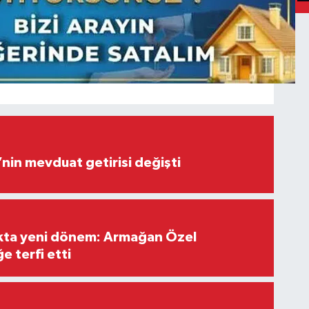
’nin mevduat getirisi değişti
ıkta yeni dönem: Armağan Özel
e terfi etti