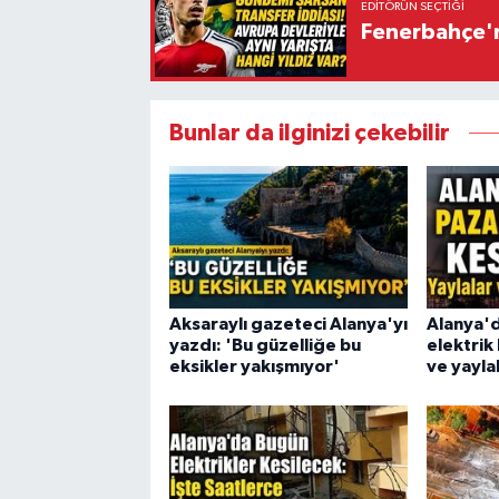
EDITÖRÜN SEÇTIĞI
Fenerbahçe'n
Bunlar da ilginizi çekebilir
Aksaraylı gazeteci Alanya'yı
Alanya'
yazdı: 'Bu güzelliğe bu
elektrik 
eksikler yakışmıyor'
ve yaylal