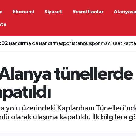
m
Ekonomi
Siyaset
Resmi İlanlar
Alanyas
ete
:02
Bandırma’da Bandırmaspor İstanbulspor maçı saat kaçta
Alanya tünellerde 
apatıldı
ra yolu üzerindeki Kaplanhanı Tünelleri'n
nlü olarak ulaşıma kapatıldı. İlk bilgilere g