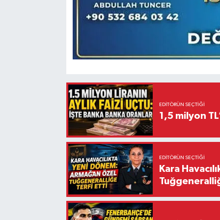
EDITÖRÜN SEÇTIĞI
1,5 milyon TL
EDITÖRÜN SEÇTIĞI
Kara Havacıl
Tuğgeneralliğ