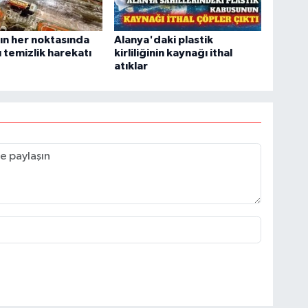
ın her noktasında
Alanya'daki plastik
 temizlik harekatı
kirliliğinin kaynağı ithal
atıklar