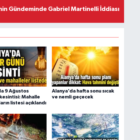
in Gündeminde Gabriel Martinelli İddiası
da 9 Ağustos
Alanya’da hafta sonu sıcak
kesintisi: Mahalle
ve nemli geçecek
arın listesi açıklandı