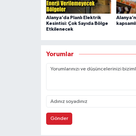
Alanya’da Planlı Elektrik
Alanya’n
Kesintisi: Çok Sayıda Bölge
kapsamlı
Etkilenecek
Yorumlar
Gönder