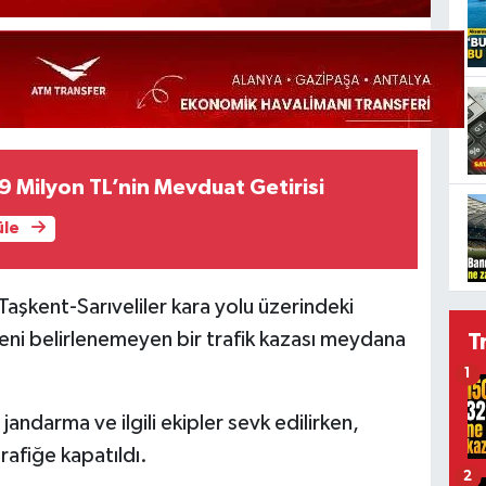
9 Milyon TL’nin Mevduat Getirisi
üle
Taşkent-Sarıveliler kara yolu üzerindeki
eni belirlenemeyen bir trafik kazası meydana
T
1
jandarma ve ilgili ekipler sevk edilirken,
rafiğe kapatıldı.
2