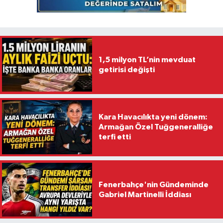
1,5 milyon TL’nin mevduat
getirisi değişti
Kara Havacılıkta yeni dönem:
Armağan Özel Tuğgeneralliğe
terfi etti
Fenerbahçe'nin Gündeminde
Gabriel Martinelli İddiası