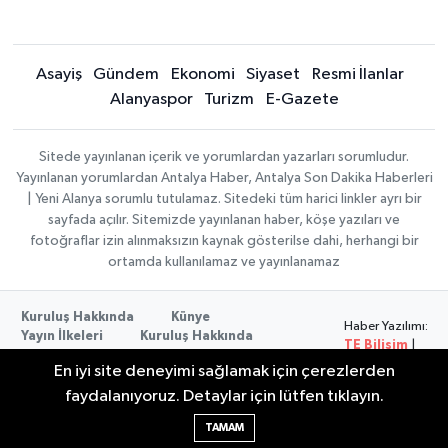
Asayiş
Gündem
Ekonomi
Siyaset
Resmi İlanlar
Alanyaspor
Turizm
E-Gazete
Sitede yayınlanan içerik ve yorumlardan yazarları sorumludur.
Yayınlanan yorumlardan Antalya Haber, Antalya Son Dakika Haberleri
| Yeni Alanya sorumlu tutulamaz. Sitedeki tüm harici linkler ayrı bir
sayfada açılır. Sitemizde yayınlanan haber, köşe yazıları ve
fotoğraflar izin alınmaksızın kaynak gösterilse dahi, herhangi bir
ortamda kullanılamaz ve yayınlanamaz
Kuruluş Hakkında
Künye
Haber Yazılımı:
Yayın İlkeleri
Kuruluş Hakkında
TE Bilişim
|
Düzeltme Politikası
Veri Politikası
Copyright ©
En iyi site deneyimi sağlamak için çerezlerden
Kullanım Şartları
2026
faydalanıyoruz. Detaylar için lütfen tıklayın.
TAMAM