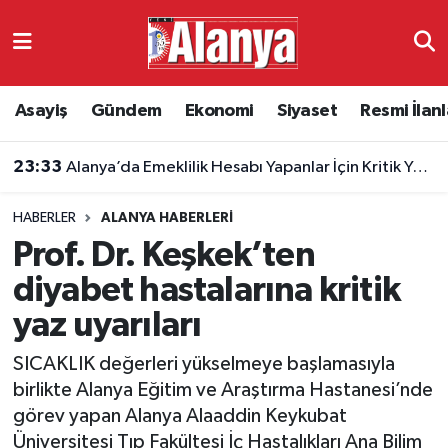
Asayiş
Antalya Nöbetçi Eczaneler
Asayiş
Gündem
Ekonomi
Siyaset
Resmi İlanl
Gündem
Antalya Hava Durumu
23:33
Alanya’da Emeklilik Hesabı Yapanlar İçin Kritik Yaş Şartları
Ekonomi
Antalya Namaz Vakitleri
HABERLER
ALANYA HABERLERI
Siyaset
Antalya Trafik Yoğunluk Haritası
Prof. Dr. Keşkek’ten
Resmi İlanlar
Süper Lig Puan Durumu ve Fikstür
diyabet hastalarına kritik
yaz uyarıları
Alanyaspor
Tüm Manşetler
SICAKLIK değerleri yükselmeye başlamasıyla
Turizm
Son Dakika Haberleri
birlikte Alanya Eğitim ve Araştırma Hastanesi’nde
görev yapan Alanya Alaaddin Keykubat
E-Gazete
Haber Arşivi
Üniversitesi Tıp Fakültesi İç Hastalıkları Ana Bilim