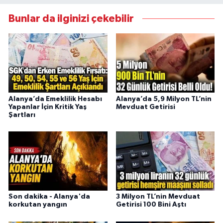
Bunlar da ilginizi çekebilir
Alanya’da Emeklilik Hesabı
Alanya’da 5,9 Milyon TL’nin
Yapanlar İçin Kritik Yaş
Mevduat Getirisi
Şartları
Son dakika - Alanya'da
3 Milyon TL’nin Mevduat
korkutan yangın
Getirisi 100 Bini Aştı