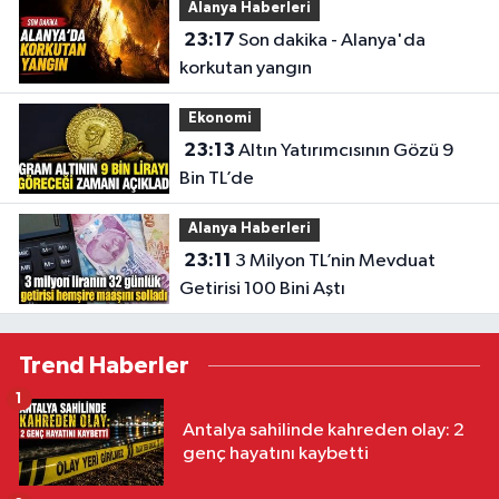
Alanya Haberleri
23:17
Son dakika - Alanya'da
korkutan yangın
Ekonomi
23:13
Altın Yatırımcısının Gözü 9
Bin TL’de
Alanya Haberleri
23:11
3 Milyon TL’nin Mevduat
Getirisi 100 Bini Aştı
Trend Haberler
1
Antalya sahilinde kahreden olay: 2
genç hayatını kaybetti