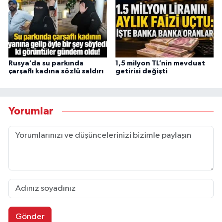
Rusya’da su parkında
1,5 milyon TL’nin mevduat
çarşaflı kadına sözlü saldırı
getirisi değişti
Yorumlar
Gönder